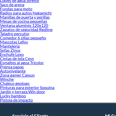
Llaves de agua Stretto
Saco de arena
Fundas para moto
Radios para autos Nakamichi
Manillas de puerta y perillas
Mesas de cocina pequeñas
Ventana aluminio 120x120
Zapatos de seguridad Redline
Taladro percutor
Comedor 6 sillas pequeño
Mascotas Lefov
Manteleria
Sofas Zinus
Enchufe Lexo
Cintas de tela Ceys
Esmaltes al agua Tricolor
Prensa papas
Autonivelante
Zona gamer Caixun
Winche
Chaleco geologo
Pinturas para exterior Soquina
Jardin y terraza Win door
Lucky bamboo
Pistola de impacto
Servicio al Cliente
Mi C