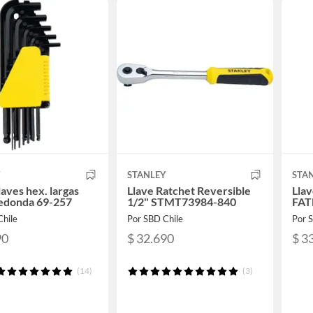
Y
STANLEY
STA
laves hex. largas
Llave Ratchet Reversible
Llav
redonda 69-257
1/2" STMT73984-840
FAT
Chile
Por SBD Chile
Por 
90
$ 32.690
$ 3
(14)
(3)