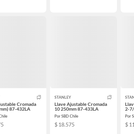
Y
STANLEY
STA
justable Cromada
Llave Ajustable Cromada
Llav
0mm) 87-432LA
10 250mm 87-433LA
2-7/
Chile
Por SBD Chile
Por 
75
$ 18.575
$ 1