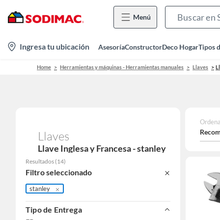
Menú
location-
Ingresa tu ubicación
Asesoría
Constructor
Deco Hogar
Tipos 
icon
Home
Herramientas y máquinas - Herramientas manuales
Llaves
L
Ordena
Recom
Llaves
Llave Inglesa y Francesa - stanley
Resultados
(
14
)
Filtro seleccionado
stanley
Tipo de Entrega