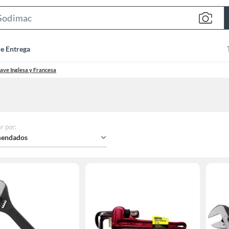
Search
Bar
de Entrega
lave Inglesa y Francesa
r por
:
endados