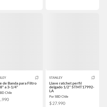
NLEY
STANLEY
e de Banda para Filtro
Llave ratchet perfil
8" a 3-1/4"
delgado 1/2'' STMT17992-
LA
SBD Chile
Por SBD Chile
1.990
$ 27.990