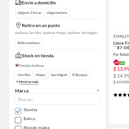
Envío a domicilio
Llega en 2 horas
Llega mañana
Retiro en un punto
Sodimac Cerrillos, Sodimac Maipú, Sodimac San Miguel, Sodimac El Bosque, Sodimac San Bernardo, Sodimac Talagante
STANLE
Llave F
Retira mañana
´´ 87-0
Por Rafa
Stock en tienda
Tiendas Sodimac
$ 13.9
$ 14.9
Cerrillos
Maipú
San Miguel
El Bosque
$ 19.990
Mostrar más
Marca
Stanley
Bahco
Mundo magia