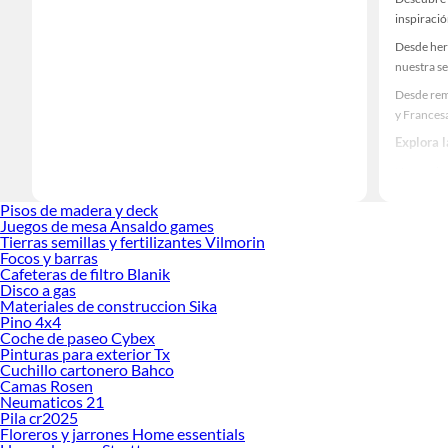
inspiració
Desde her
nuestra se
Desde remo
y Frances
Explora 
Herramient
Encuentra
Pisos de madera y deck
haz tus id
Juegos de mesa Ansaldo games
Tierras semillas y fertilizantes Vilmorin
Focos y barras
Cafeteras de filtro Blanik
Disco a gas
Materiales de construccion Sika
Pino 4x4
Coche de paseo Cybex
Pinturas para exterior Tx
Cuchillo cartonero Bahco
Camas Rosen
Neumaticos 21
Pila cr2025
Floreros y jarrones Home essentials