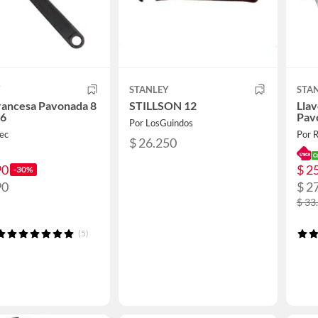
Y
STANLEY
STA
rancesa Pavonada 8
STILLSON 12
Llav
46
Pav
Por LosGuindos
tec
Por 
$ 26.250
90
$ 2
-30%
90
$ 2
$ 33
(5)