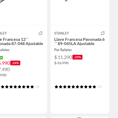
NLEY
STANLEY
e Francesa 12´´
Llave Francesa Pavonada 6
onada 87-048 Ajustable
´´ 89-045LA Ajustable
Rafatec
Por Rafatec
$ 11.290
-29%
5.990
$ 15.990
-24%
7.490
.990
(3)
(1)