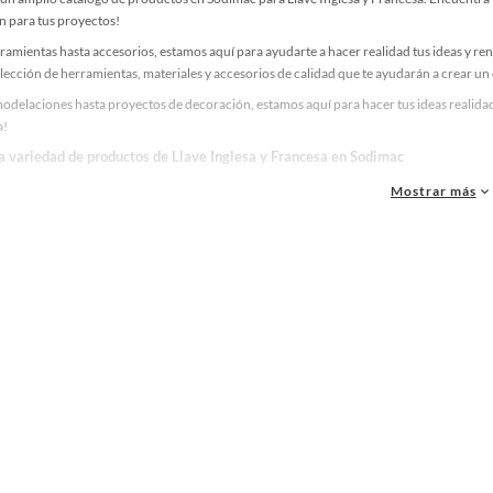
n para tus proyectos!
ramientas hasta accesorios, estamos aquí para ayudarte a hacer realidad tus ideas y re
lección de herramientas, materiales y accesorios de calidad que te ayudarán a crear un
delaciones hasta proyectos de decoración, estamos aquí para hacer tus ideas realidad.
a!
la variedad de productos de Llave Inglesa y Francesa en Sodimac
as, materiales y accesorios de calidad para tus proyectos y renovación de espacios. ¡
Mostrar más
 una amplia variedad de productos de Llave Inglesa y Francesa en Sodimac. Encuentra t
eas realidad!