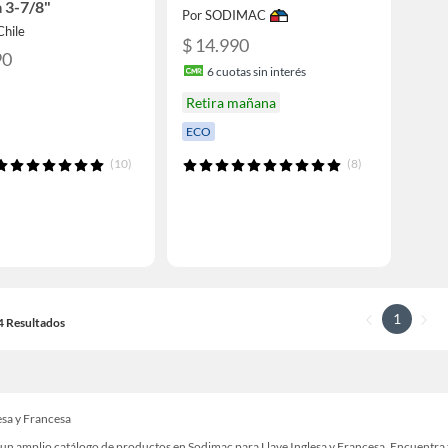
a 3-7/8"
Por SODIMAC
Chile
$ 14.990
90
6
cuotas sin interés
Retira mañana
ECO
(10)
(8)
1
14 Resultados
esa y Francesa
un amplio catálogo de productos en Sodimac para Llave Inglesa y Francesa. Encuentra t