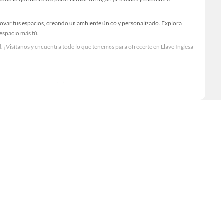
novar tus espacios, creando un ambiente único y personalizado. Explora
 espacio más tú.
 ¡Visítanos y encuentra todo lo que tenemos para ofrecerte en Llave Inglesa
Visítanos y descubre todo lo que tenemos para ofrecerte!
odo lo necesario para tus proyectos de renovación y decoración. ¡Visítanos y