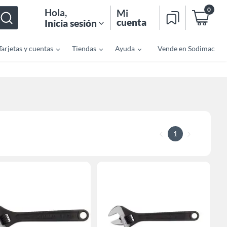
0
Hola
,
Mi
cuenta
Inicia sesión
Tarjetas y cuentas
Tiendas
Ayuda
Vende en Sodimac
1