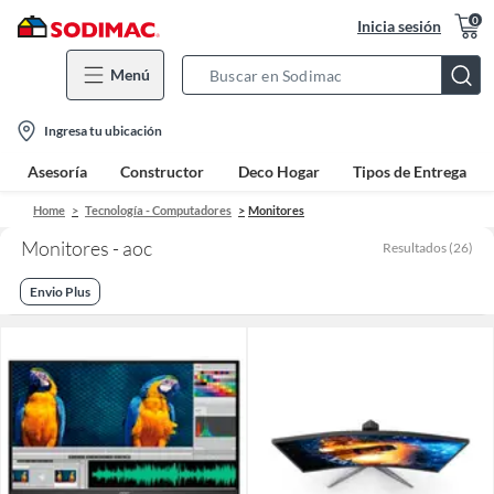
0
Inicia sesión
Menú
Search
Bar
location-
Ingresa tu ubicación
icon
Asesoría
Constructor
Deco Hogar
Tipos de Entrega
Home
Tecnología - Computadores
Monitores
Monitores - aoc
Resultados
(
26
)
Envio Plus