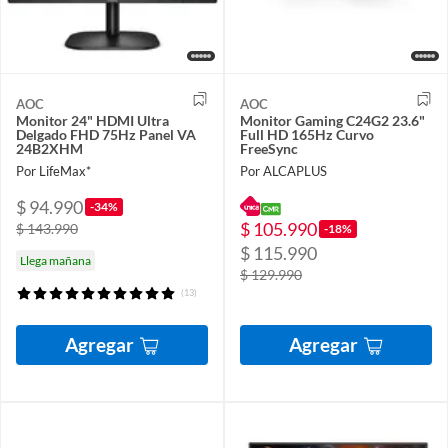
AOC
AOC
Monitor 24" HDMI Ultra
Monitor Gaming C24G2 23.6"
Delgado FHD 75Hz Panel VA
Full HD 165Hz Curvo
24B2XHM
FreeSync
Por LifeMax*
Por ALCAPLUS
$ 94.990
-34%
$ 105.990
$ 143.990
-18%
$ 115.990
Llega mañana
$ 129.990
(13)
Agregar
Agregar