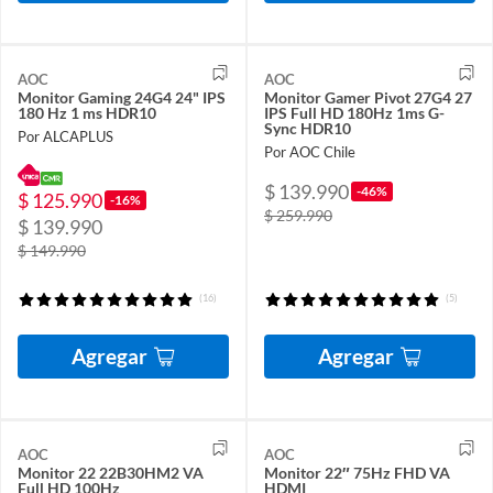
AOC
AOC
Monitor Gaming 24G4 24" IPS
Monitor Gamer Pivot 27G4 27
180 Hz 1 ms HDR10
IPS Full HD 180Hz 1ms G-
Sync HDR10
Por ALCAPLUS
Por AOC Chile
$ 139.990
-46%
$ 125.990
-16%
$ 259.990
$ 139.990
$ 149.990
(16)
(5)
Agregar
Agregar
AOC
AOC
Monitor 22 22B30HM2 VA
Monitor 22″ 75Hz FHD VA
Full HD 100Hz
HDMI