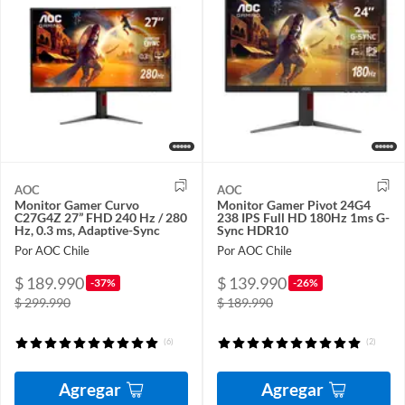
AOC
AOC
Monitor Gamer Curvo
Monitor Gamer Pivot 24G4
C27G4Z 27” FHD 240 Hz / 280
238 IPS Full HD 180Hz 1ms G-
Hz, 0.3 ms, Adaptive-Sync
Sync HDR10
Por AOC Chile
Por AOC Chile
$ 189.990
$ 139.990
-37%
-26%
$ 299.990
$ 189.990
(6)
(2)
Agregar
Agregar