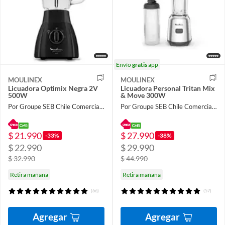
Envío
gratis
app
MOULINEX
MOULINEX
Licuadora Optimix Negra 2V
Licuadora Personal Tritan Mix
500W
& Move 300W
Por Groupe SEB Chile Comercial Limitada
Por Groupe SEB Chile Comercial Limitada
$ 21.990
$ 27.990
-33%
-38%
$ 22.990
$ 29.990
$ 32.990
$ 44.990
Retira mañana
Retira mañana
(66)
(57)
Agregar
Agregar