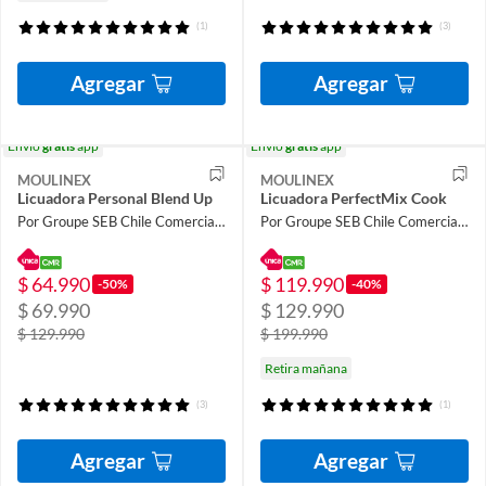
(1)
(3)
Agregar
Agregar
Envío
gratis
app
Envío
gratis
app
MOULINEX
MOULINEX
Licuadora Personal Blend Up
Licuadora PerfectMix Cook
Por Groupe SEB Chile Comercial Limitada
Por Groupe SEB Chile Comercial Limitada
$ 64.990
$ 119.990
-50%
-40%
$ 69.990
$ 129.990
$ 129.990
$ 199.990
Retira mañana
(3)
(1)
Agregar
Agregar