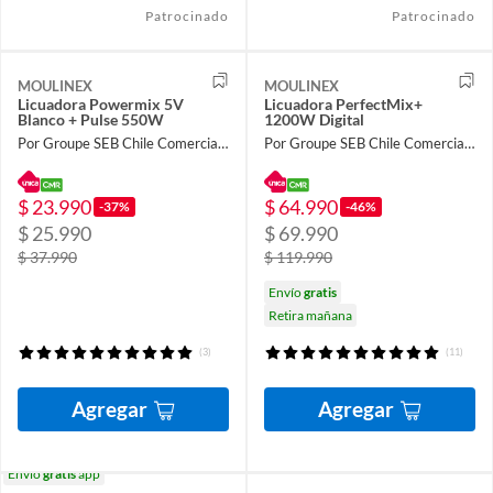
Patrocinado
Patrocinado
MOULINEX
MOULINEX
Licuadora Powermix 5V
Licuadora PerfectMix+
Blanco + Pulse 550W
1200W Digital
Por Groupe SEB Chile Comercial Limitada
Por Groupe SEB Chile Comercial Limitada
$ 23.990
$ 64.990
-37%
-46%
$ 25.990
$ 69.990
$ 37.990
$ 119.990
Envío
gratis
Retira mañana
(3)
(11)
Agregar
Agregar
Envío
gratis
app