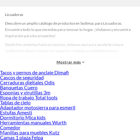
Licuadoras
Descubre un amplio catálogo de productos en Sodimac para Licuadoras.
Encuentra todo lo que necesitas para renovar tu hogar. ¡Visítanos y encuentra
inspiración para tus proyectos!
Desde herramientas hasta accesorios, estamos aquí para ayudarte a hacer
realidad tus ideas y renovar tus espacios, creando un ambiente único y
personalizado. Explora nuestra selección de herramientas, materiales y
Mostrar más
accesorios de calidad que te ayudarán a crear un espacio más tú.
Tacos y pernos de anclaje Dimafi
Desde remodelaciones hasta proyectos de decoración, estamos aquí para hacer
Cascos de seguridad
tus ideas realidad. ¡Visítanos y encuentra todo lo que tenemos para ofrecerte en
Cerraduras digitales Odis
Licuadoras!
Banquetas Cuero
Esponjas y virutillas 3m
Explora la variedad de productos de Licuadoras en Sodimac
Ropa de trabajo Total tools
Tablas de cielo
Herramientas, materiales y accesorios de calidad para tus proyectos y
Adaptador motosierra para esmeril
renovación de espacios. ¡Visítanos y descubre todo lo que tenemos para
Estufas Amesti
ofrecerte!
Dormitorio Mica kids
Herramientas manuales Wurth
Encuentra una amplia variedad de productos de Licuadoras en Sodimac.
Comedor
Encuentra todo lo necesario para tus proyectos de renovación y decoración.
Manillas para muebles Kutz
¡Visítanos y haz tus ideas realidad!
Camas 1 plaza Felpa