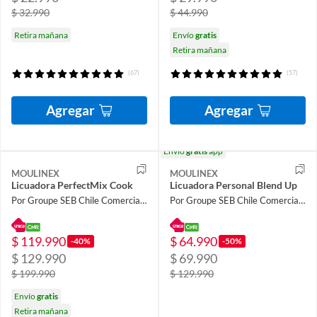
$ 32.990
$ 44.990
Retira mañana
Envío
gratis
Retira mañana
(67)
(57)
Agregar
Agregar
Envío
gratis
app
MOULINEX
MOULINEX
Licuadora PerfectMix Cook
Licuadora Personal Blend Up
Por Groupe SEB Chile Comercial Limitada
Por Groupe SEB Chile Comercial Limitada
$ 119.990
$ 64.990
-40%
-50%
$ 129.990
$ 69.990
$ 199.990
$ 129.990
Envío
gratis
Retira mañana