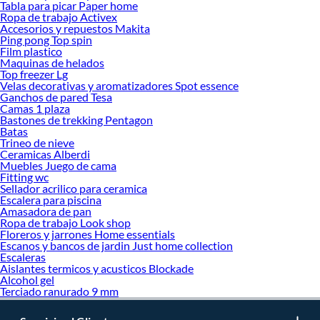
Tabla para picar Paper home
Ropa de trabajo Activex
Accesorios y repuestos Makita
Ping pong Top spin
Film plastico
Maquinas de helados
Top freezer Lg
Velas decorativas y aromatizadores Spot essence
Ganchos de pared Tesa
Camas 1 plaza
Bastones de trekking Pentagon
Batas
Trineo de nieve
Ceramicas Alberdi
Muebles Juego de cama
Fitting wc
Sellador acrilico para ceramica
Escalera para piscina
Amasadora de pan
Ropa de trabajo Look shop
Floreros y jarrones Home essentials
Escanos y bancos de jardin Just home collection
Escaleras
Aislantes termicos y acusticos Blockade
Alcohol gel
Terciado ranurado 9 mm