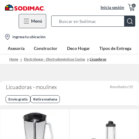
0
Inicia sesión
Menú
Search
Bar
location-
Ingresa tu ubicación
icon
Asesoría
Constructor
Deco Hogar
Tipos de Entrega
Home
Electrohogar - Electrodomésticos Cocina
Licuadoras
Licuadoras - moulinex
Resultados
(
9
)
Envío gratis
Retira mañana