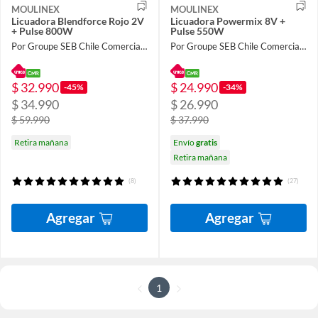
MOULINEX
MOULINEX
Licuadora Blendforce Rojo 2V
Licuadora Powermix 8V +
+ Pulse 800W
Pulse 550W
Por Groupe SEB Chile Comercial Limitada
Por Groupe SEB Chile Comercial Limitada
$ 32.990
$ 24.990
-45%
-34%
$ 34.990
$ 26.990
$ 59.990
$ 37.990
Retira mañana
Envío
gratis
Retira mañana
(8)
(27)
Agregar
Agregar
1