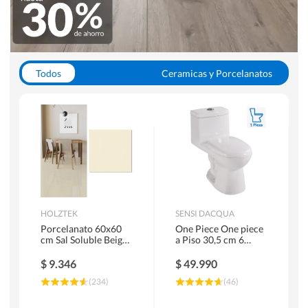
Todos
Ceramicas y Porcelanatos
Calefont y Termos
Pisos Vinilicos
WC y Sanitarios
Pisos Flotantes y Laminados
Pinturas
Duchas y Mamparas
HOLZTEK
SENSI DACQUA
Porcelanato 60x60
One Piece One piece
cm Sal Soluble Beige
a Piso 30,5 cm 6
1.44 m2
Litros Riva Blanco
$
9.346
$
49.990
(
234
)
(
46
)