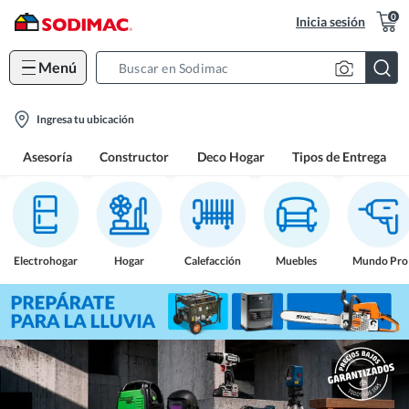
0
Inicia sesión
Menú
Search
Bar
location-
Ingresa tu ubicación
icon
Asesoría
Constructor
Deco Hogar
Tipos de Entrega
Electrohogar
Hogar
Calefacción
Muebles
Mundo Pro