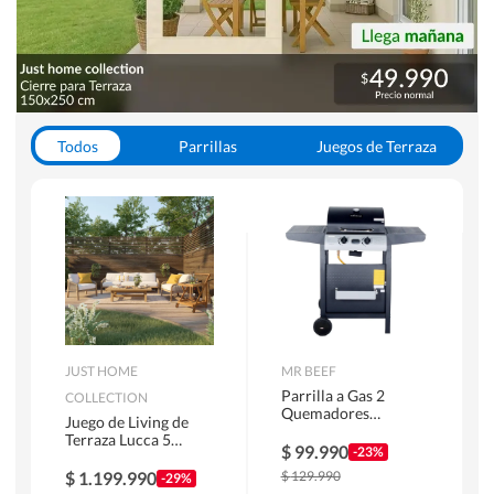
Todos
Parrillas
Juegos de Terraza
Toldos
JUST HOME
MR BEEF
Parrilla a Gas 2
COLLECTION
Quemadores
Juego de Living de
Bandejas Laterales
Terraza Lucca 5
$
99.990
-23%
Personas Natural
$
1.199.990
$
129.990
-29%