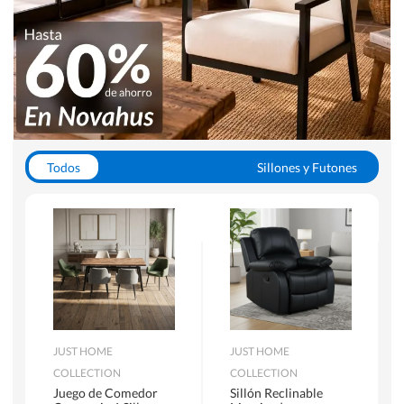
Todos
Sillones y Futones
Juegos de Comedor
Lamparas
Closets
Escritorios y Sillas PC
Racks y Muebles TV
Alfombras
JUST HOME
JUST HOME
COLLECTION
COLLECTION
Juego de Comedor
Sillón Reclinable