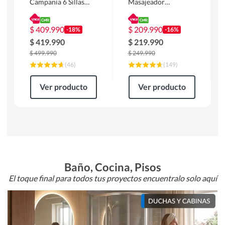
Campania 6 Sillas
Masajeador
Mesa Rectangular
Calentador 1 cuerpo
180 x 90 x 76 cm
Atlanta 91x101x94
Café
cm Negro
$
409.990
$
209.990
-18%
-16%
$
419.990
$
219.990
$
499.990
$
249.990
(
46
)
(
149
)
Ver producto
Ver producto
Baño, Cocina, Pisos
El toque final para todos tus proyectos encuentralo solo aquí