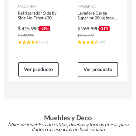
MADEMSA
MADEMSA
Refrigerador Side by
Lavadora Carga
Side No Frost 430
Superior 20 kg Inox
Litros Negro
MDWMT20S
MAS430B
$
415.990
$
269.990
-29%
-31%
$
589.990
$
392.990
(
108
)
(
49
)
Ver producto
Ver producto
Muebles y Deco
Miles de muebles con estilos, diseños y formas únicas para
darle a tus espacios un look soñado