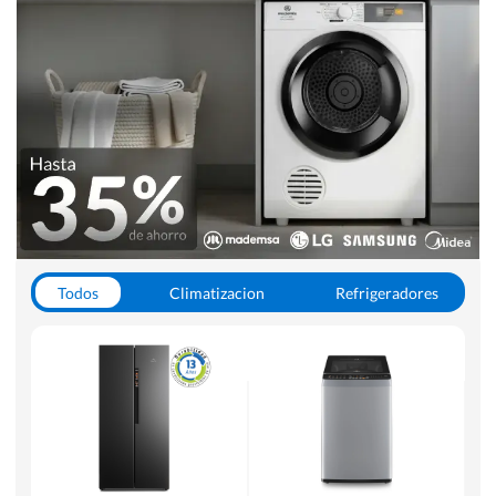
Todos
Climatizacion
Refrigeradores
Lavado y Secado
Cocinas
Aspiradoras
Hornos y Microondas
Otros