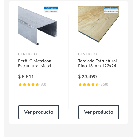
Escaleras
Soldadoras
Herramientas Manuales
Sierras Circulares
GENERICO
GENERICO
Perfil C Metalcon
Terciado Estructural
Estructural Metal
Pino 18 mm 122x244
62x20x0.85 mm 6 m
cm
$
8.811
$
23.490
(
93
)
(
868
)
Ver producto
Ver producto