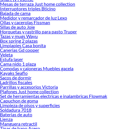
Mesas de terraza Just home collection
Herramientas, materiales y accesorios de calidad para tus proyectos y
Interruptores triples Bticino
renovación de espacios. ¡Visítanos y descubre todo lo que tenemos para
Bajada de cama
ofrecerte!
Medidor y remarcador de luz Lexo
Ollas y cacerolas Fissman
Encuentra una amplia variedad de productos de Hornos Empotrables en
Sillas de auto Joie
Sodimac. Encuentra todo lo necesario para tus proyectos de renovación y
Horquetas y rastrillo para pasto Truper
decoración. ¡Visítanos y haz tus ideas realidad!
Tazas y mugs Wayu
Box spring 2 plazas
Limpiapies Casa bonita
Canerias Gd cooper
Veleta
Estufa laser
Cama nido 1 plaza
Comodas y cajoneras Muebles gacela
Kayaks Seaflo
Sacos de dormir
Ladrillos fiscales
Parrillas y accesorios Victoria
Plafones Just home collection
Set de herramientas electricas e inalambricas Flowmak
Capuchon de goma
Limpieza de pisos y superficies
Soldadura 7018
Baterias de auto
Lienza
Manguera retractil
Tinas de bano Acero