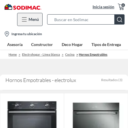
0
Inicia sesión
Menú
Search
Bar
location-
Ingresa tu ubicación
icon
Asesoría
Constructor
Deco Hogar
Tipos de Entrega
Home
Electrohogar - Línea blanca
Cocina
Hornos Empotrables
Hornos Empotrables - electrolux
Resultados
(
3
)