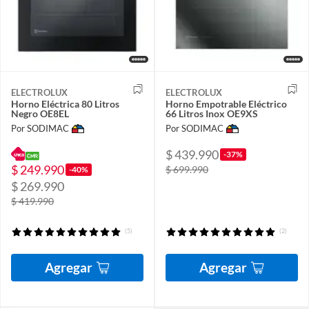
ELECTROLUX
ELECTROLUX
Horno Eléctrica 80 Litros
Horno Empotrable Eléctrico
Negro OE8EL
66 Litros Inox OE9XS
Por SODIMAC
Por SODIMAC
$ 439.990
-37%
$ 249.990
$ 699.990
-40%
$ 269.990
$ 419.990
(5)
(2)
Agregar
Agregar