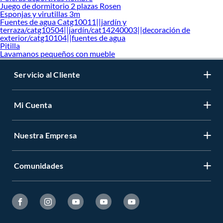
Juego de dormitorio 2 plazas Rosen
Esponjas y virutillas 3m
Fuentes de agua Catg10011||jardín y
terraza/catg10504||jardín/cat14240003||decoración de
exterior/catg10104||fuentes de agua
Pitilla
Lavamanos pequeños con mueble
Servicio al Cliente
Mi Cuenta
Nuestra Empresa
Comunidades