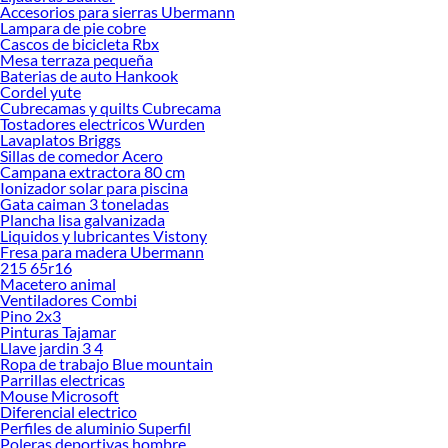
Accesorios para sierras Ubermann
renovación de espacios. ¡Visítanos y descubre todo lo que tenemos para
Lampara de pie cobre
ofrecerte!
Cascos de bicicleta Rbx
Mesa terraza pequeña
Encuentra una amplia variedad de productos de Cuchillos y tablas en Sodimac.
Baterias de auto Hankook
Encuentra todo lo necesario para tus proyectos de renovación y decoración.
Cordel yute
¡Visítanos y haz tus ideas realidad!
Cubrecamas y quilts Cubrecama
Tostadores electricos Wurden
Lavaplatos Briggs
Sillas de comedor Acero
Campana extractora 80 cm
Ionizador solar para piscina
Gata caiman 3 toneladas
Plancha lisa galvanizada
Liquidos y lubricantes Vistony
Fresa para madera Ubermann
215 65r16
Macetero animal
Ventiladores Combi
Pino 2x3
Pinturas Tajamar
Llave jardin 3 4
Ropa de trabajo Blue mountain
Parrillas electricas
Mouse Microsoft
Diferencial electrico
Perfiles de aluminio Superfil
Poleras deportivas hombre