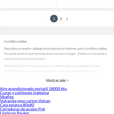
1
2
Cuchillos y tablas
Descubre un amplio catálogo de productos en Sodimac para Cuchillos y tablas.
Encuentra todo lo que necesitas para renovar tu hogar. ¡Visítanos y encuentra
inspiración para tus proyectos!
Desde herramientas hasta accesorios, estamos aquí para ayudarte a hacer
realidad tus ideas y renovar tus espacios, creando un ambiente único y
personalizado. Explora nuestra selección de herramientas, materiales y
Mostrar más
accesorios de calidad que te ayudarán a crear un espacio más tú.
Aire acondicionado portatil 18000 btu
Desde remodelaciones hasta proyectos de decoración, estamos aquí para hacer
Cunas y colchones Inglesina
tus ideas realidad. ¡Visítanos y encuentra todo lo que tenemos para ofrecerte en
Sikaflex
Cuchillos y tablas!
Volcanita yeso carton Volcan
Caja estanca 80x80
Explora la variedad de productos de Cuchillos y tablas en Sodimac
Cerraduras de acceso Poli
Lijadoras Bauker
Herramientas, materiales y accesorios de calidad para tus proyectos y