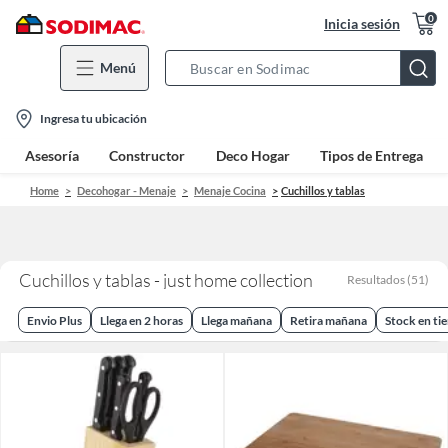
0
Inicia sesión
Menú
Search
Bar
location-
Ingresa tu ubicación
icon
Asesoría
Constructor
Deco Hogar
Tipos de Entrega
Home
Decohogar - Menaje
Menaje Cocina
Cuchillos y tablas
Cuchillos y tablas - just home collection
Resultados
(
51
)
Envio Plus
Llega en 2 horas
Llega mañana
Retira mañana
Stock en ti