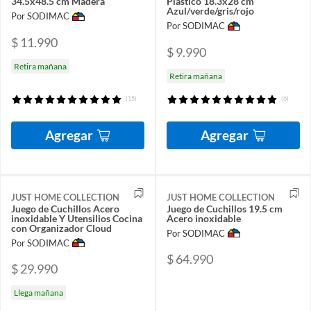
34.5x48.5 cm Madera
Plástico 18.3x28 cm
Azul/verde/gris/rojo
Por SODIMAC
Por SODIMAC
$ 11.990
$ 9.990
Retira mañana
Retira mañana
(15)
(6)
Agregar
Agregar
JUST HOME COLLECTION
JUST HOME COLLECTION
Juego de Cuchillos Acero
Juego de Cuchillos 19.5 cm
inoxidable Y Utensilios Cocina
Acero inoxidable
con Organizador Cloud
Por SODIMAC
Por SODIMAC
$ 64.990
$ 29.990
Llega mañana