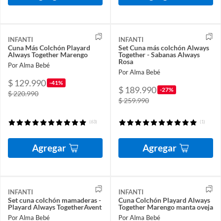
INFANTI
INFANTI
Cuna Más Colchón Playard
Set Cuna más colchón Always
Always Together Marengo
Together - Sabanas Always
Rosa
Por Alma Bebé
Por Alma Bebé
$ 129.990
-41%
$ 189.990
-27%
$ 220.990
$ 259.990
(63)
(1)
Agregar
Agregar
INFANTI
INFANTI
Set cuna colchón mamaderas -
Cuna Colchón Playard Always
Playard Always TogetherAvent
Together Marengo manta oveja
Por Alma Bebé
Por Alma Bebé