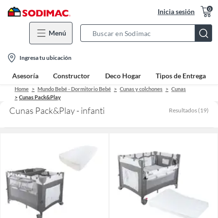
0
Inicia sesión
Menú
Search
Bar
location-
Ingresa tu ubicación
icon
Asesoría
Constructor
Deco Hogar
Tipos de Entrega
Home
Mundo Bebé - Dormitorio Bebé
Cunas y colchones
Cunas
Cunas Pack&Play
Cunas Pack&Play - infanti
Resultados
(
19
)