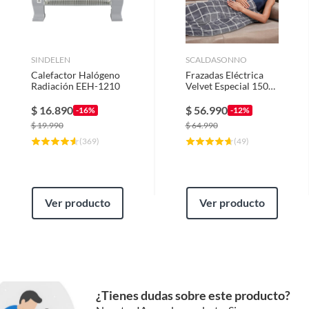
SINDELEN
SCALDASONNO
Calefactor Halógeno
Frazadas Eléctrica
Radiación EEH-1210
Velvet Especial 150
W Gris
$
16.890
$
56.990
-16%
-12%
$
19.990
$
64.990
(
369
)
(
49
)
Ver producto
Ver producto
¿Tienes dudas sobre este producto?