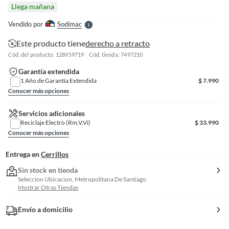
l
Llega mañana
l
e
Vendido por
Sodimac
S
Este producto tiene
derecho a retracto
Cód. del producto: 128959719
Cód. tienda: 7497210
Garantía extendida
1 Año de Garantía Extendida
$
7.990
Conocer más opciones
Servicios adicionales
Reciclaje Electro (Rm,V,Vi)
$
33.990
Conocer más opciones
Entrega en
Cerrillos
Sin stock en tienda
Seleccion Ubicacion, Metropolitana De Santiago
Mostrar Otras Tiendas
Envío a domicilio