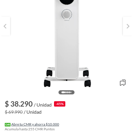
$ 38.290
-45%
/ Unidad
o
f
$ 69.990
/ Unidad
n
I
r
Abre tu CMR y ahorra $10.000
e
Acumula hasta
255
CMR Puntos