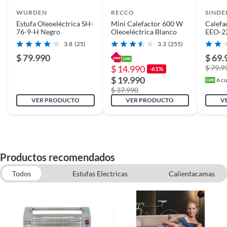
WURDEN
RECCO
SINDE
Estufa Oleoeléctrica SH-
Mini Calefactor 600 W
Calefa
76-9-H Negro
Oleoeléctrica Blanco
EEO-2
Digital
3.8
(25)
3.3
(255)
$ 79.990
$ 69.
$ 14.990
$ 79.9
-61%
$ 19.990
6
cu
$ 37.990
VER PRODUCTO
VER PRODUCTO
V
Productos recomendados
Todos
Estufas Electricas
Calientacamas
Estufas
Estufas Gas
Estufas Parafina
Termoventilador