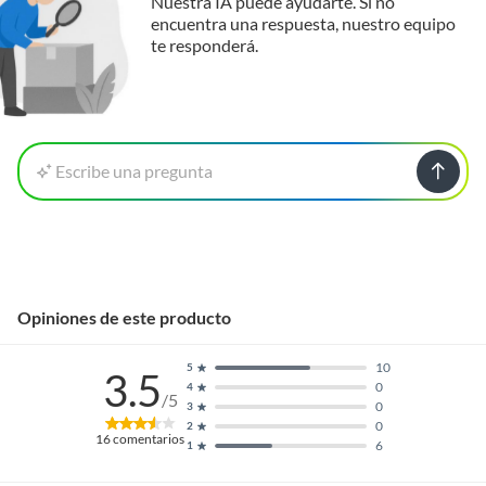
Nuestra IA puede ayudarte. Si no
encuentra una respuesta, nuestro equipo
te responderá.
Escribe una pregunta
Opiniones de este producto
10
5
3.5
0
4
/5
0
3
0
2
16
comentarios
6
1