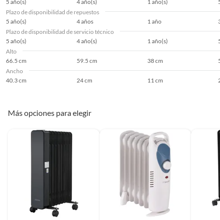
5 año(s)
4 año(s)
1 año(s)
Plazo de disponibilidad de repuestos
5 año(s)
4 años
1 año
Plazo de disponibilidad de servicio técnico
5 año(s)
4 año(s)
1 año(s)
Alto
66.5 cm
59.5 cm
38 cm
Ancho
40.3 cm
24 cm
11 cm
Más opciones para elegir