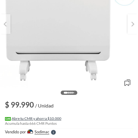
o
f
n
$ 99.990
I
/ Unidad
r
e
l
Abre tu CMR y ahorra $10.000
l
Acumula hasta
666
CMR Puntos
e
Vendido por
Sodimac
S