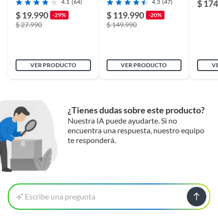
4.1
(64)
4.3
(47)
$ 174
$ 19.990
$ 119.990
-29%
-20%
$ 27.990
$ 149.990
VER PRODUCTO
VER PRODUCTO
V
¿Tienes dudas sobre este producto?
Nuestra IA puede ayudarte. Si no
encuentra una respuesta, nuestro equipo
te responderá.
Escribe una pregunta