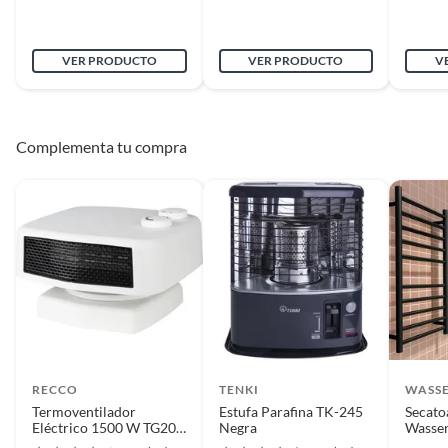
deseada. Además, explora los calientacamas, ideales para
disfrutar de noches de descanso cálidas y placenteras.
VER PRODUCTO
VER PRODUCTO
V
Manuales y documentos
Manual de Armado
Complementa tu compra
RECCO
TENKI
WASS
Termoventilador
Estufa Parafina TK-245
Secatoa
Eléctrico 1500 W TG200
Negra
Wasse
-IP3H Blanco