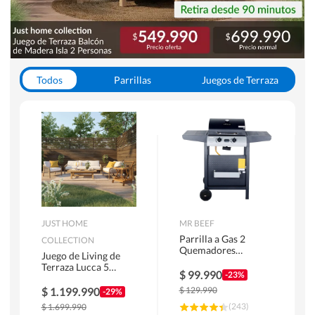
Todos
Parrillas
Juegos de Terraza
Toldos
JUST HOME
MR BEEF
Parrilla a Gas 2
COLLECTION
Quemadores
Juego de Living de
Bandejas Laterales
Terraza Lucca 5
$
99.990
-23%
Personas Natural
$
1.199.990
$
129.990
-29%
(
243
)
$
1.699.990