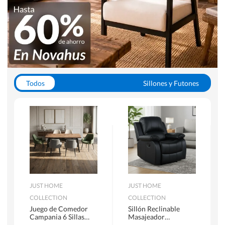
Todos
Sillones y Futones
Juegos de Comedor
Lamparas
Closets
Escritorios y Sillas PC
Racks y Muebles TV
Alfombras
JUST HOME
JUST HOME
COLLECTION
COLLECTION
Juego de Comedor
Sillón Reclinable
Campania 6 Sillas
Masajeador
Mesa Rectangular
Calentador 1 cuerpo