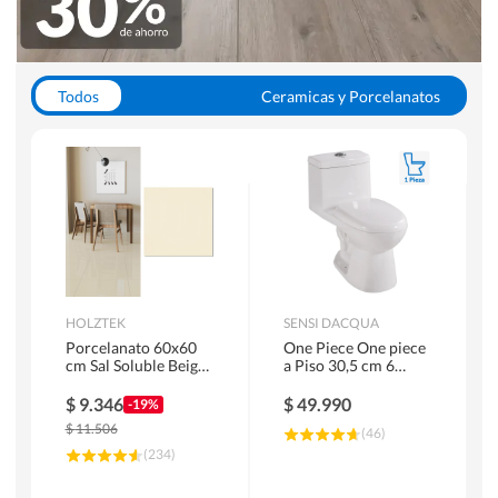
Todos
Ceramicas y Porcelanatos
Calefont y Termos
Pisos Vinilicos
WC y Sanitarios
Pisos Flotantes y Laminados
Pinturas
Duchas y Mamparas
HOLZTEK
SENSI DACQUA
Porcelanato 60x60
One Piece One piece
cm Sal Soluble Beige
a Piso 30,5 cm 6
1.44 m2
Litros Riva Blanco
$
9.346
$
49.990
-19%
$
11.506
(
46
)
(
234
)