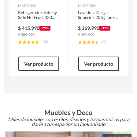
MADEMSA
MADEMSA
Refrigerador Side by
Lavadora Carga
Side No Frost 430
Superior 20 kg Inox
Litros Negro
MDWMT20S
MAS430B
$
415.990
$
269.990
-29%
-31%
$
589.990
$
392.990
(
108
)
(
49
)
Ver producto
Ver producto
Muebles y Deco
Miles de muebles con estilos, diseños y formas únicas para
darle a tus espacios un look soñado