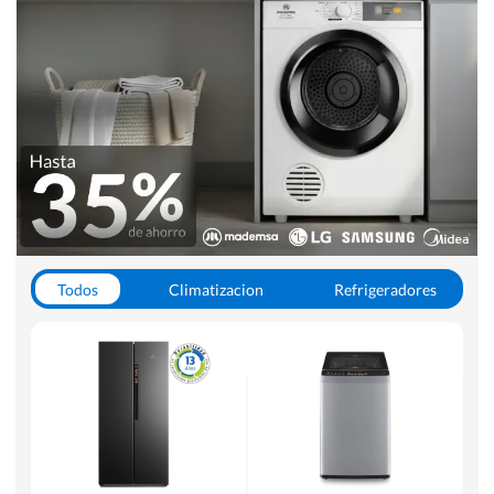
Todos
Climatizacion
Refrigeradores
Lavado y Secado
Cocinas
Aspiradoras
Hornos y Microondas
Otros