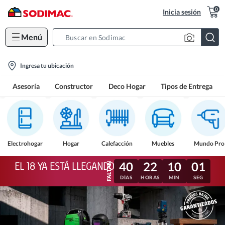
0
Inicia sesión
Menú
Search
Bar
location-
Ingresa tu ubicación
icon
Asesoría
Constructor
Deco Hogar
Tipos de Entrega
Electrohogar
Hogar
Calefacción
Muebles
Mundo Pro
40
22
09
58
EL 18 YA ESTÁ LLEGANDO
DÍAS
HORAS
MIN
SEG