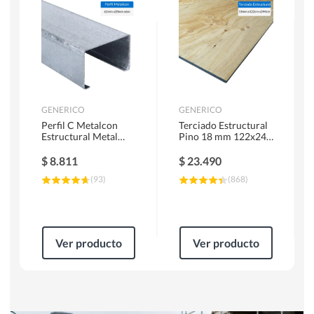
Herramientas Manuales
Sierras Circulares
GENERICO
GENERICO
Perfil C Metalcon
Terciado Estructural
Estructural Metal
Pino 18 mm 122x244
62x20x0.85 mm 6 m
cm
$
8.811
$
23.490
(
93
)
(
868
)
Ver producto
Ver producto