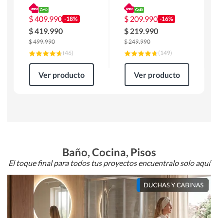
180 x 90 x 76 cm
Atlanta 91x101x94
Café
cm Negro
$
409.990
$
209.990
-18%
-16%
$
419.990
$
219.990
$
499.990
$
249.990
(
46
)
(
149
)
Ver producto
Ver producto
Baño, Cocina, Pisos
El toque final para todos tus proyectos encuentralo solo aquí