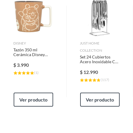
DISNEY
JUST HOME
Tazón 350 ml
COLLECTION
Cerámica Disney
Set 24 Cubiertos
Colores Surtidos
Acero Inoxidable Con
$
3.990
Soporte 6 Personas
$
12.990
(
1
)
(
117
)
Ver producto
Ver producto