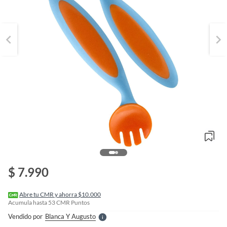
o
f
n
$ 7.990
I
r
e
l
Abre tu CMR y ahorra $10.000
l
Acumula hasta
53
CMR Puntos
e
Vendido por
Blanca Y Augusto
S