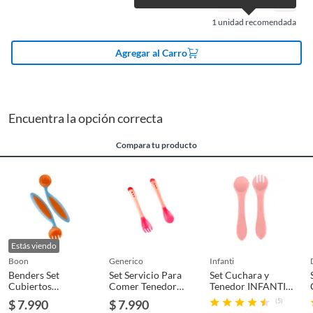
Plantas.
Modelo
Benders
1
unidad recomendada
De uso personal.
Agregar al Carro
Apto para lavavajillas
Sí
Número de piezas
2
Encuentra la opción correcta
Compara tu producto
Incluye
1 cuchara, 1 tenedor
Dimensiones
12 x 7,5 x 1,5
Garantía
6 meses
Estás viendo
boon
generico
infanti
Benders Set
Set Servicio Para
Set Cuchara y
Cubiertos
Comer Tenedor
Tenedor INFANTI
Moldeables
Cuchara
Rojo
$ 7.990
$ 7.990
(5)