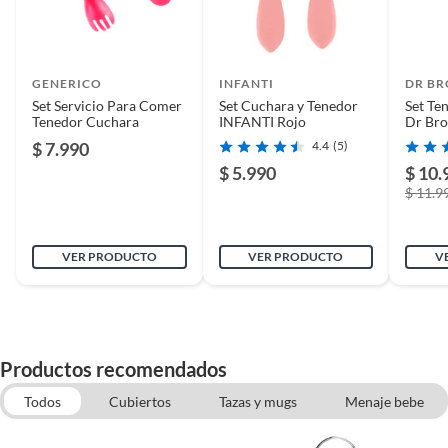
GENERICO
INFANTI
DR B
Set Servicio Para Comer
Set Cuchara y Tenedor
Set Te
Tenedor Cuchara
INFANTI Rojo
Dr Br
Agarre
$ 7.990
4.4
(5)
$ 5.990
$ 10.
$ 11.9
VER PRODUCTO
VER PRODUCTO
V
Productos recomendados
Todos
Cubiertos
Tazas y mugs
Menaje bebe
Loncheras mujer
Piezas de servir