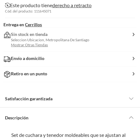
Este producto tiene
derecho a retracto
Cód. del producto: 111645071
Entrega en
Cerrillos
Sin stock en tienda
Seleccion Ubicacion, Metropolitana De Santiago
Mostrar Otras Tiendas
Envío a domicilio
Retiro en un punto
Satisfacción garantizada
Por ley, tienes hasta
10 días para devolver un producto
si te arrepientes
de la compra.
Descripción
Debe estar en perfecto estado, con todas sus etiquetas, sellos intactos y
sin uso, tal como te lo entregamos. Ten en cuenta que lo debes haber
Set de cuchara y tenedor moldeables que se ajustan al
comprado por internet y que hay ciertas categorías que no tienen este