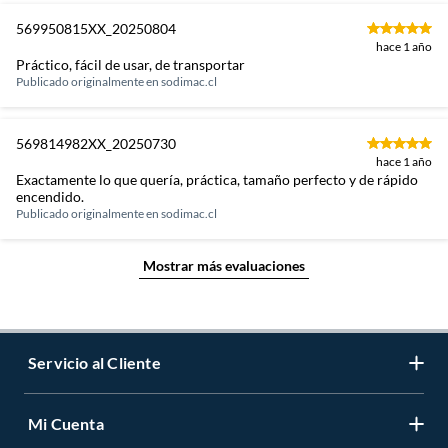
569950815XX_20250804
hace 1 año
Práctico, fácil de usar, de transportar
Publicado originalmente en
sodimac.cl
569814982XX_20250730
hace 1 año
Exactamente lo que quería, práctica, tamaño perfecto y de rápido
encendido.
Publicado originalmente en
sodimac.cl
Mostrar más evaluaciones
Servicio al Cliente
Mi Cuenta
Contáctanos