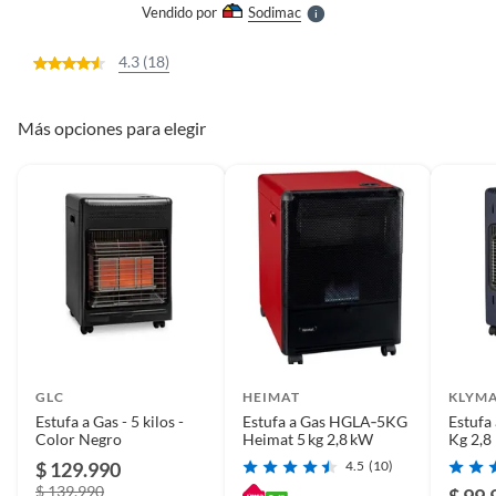
Vendido por
Sodimac
S
4.3 (18)
Más opciones para elegir
GLC
HEIMAT
KLYM
Estufa a Gas - 5 kilos -
Estufa a Gas HGLA‑5KG
Estufa 
Color Negro
Heimat 5 kg 2,8 kW
$ 129.990
4.5
(10)
$ 139.990