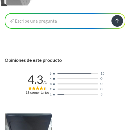
Escribe una pregunta
Opiniones de este producto
15
5
4.3
0
4
/5
0
3
0
2
18
comentarios
3
1