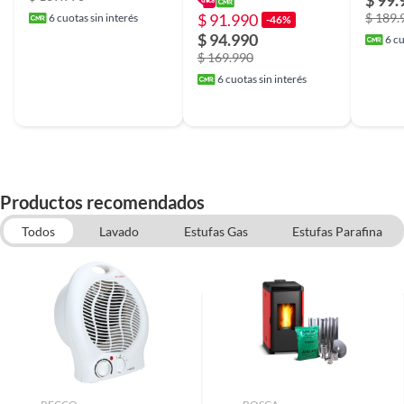
$ 99.
$ 91.990
$ 189.
6
cuotas sin interés
-46%
$ 94.990
6
cu
$ 169.990
6
cuotas sin interés
Productos recomendados
Todos
Lavado
Estufas Gas
Estufas Parafina
Accesorios para estufas
Termoventilador
Calientacamas