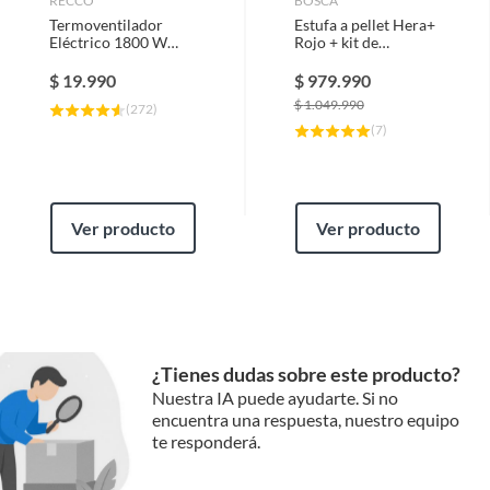
RECCO
BOSCA
Termoventilador
Estufa a pellet Hera+
Eléctrico 1800 W
Rojo + kit de
FH04-W Blanco
Instalación Interior
$
19.990
$
979.990
$
1.049.990
(
272
)
(
7
)
Ver producto
Ver producto
¿Tienes dudas sobre este producto?
Nuestra IA puede ayudarte. Si no
encuentra una respuesta, nuestro equipo
te responderá.