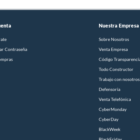
uenta
Nuestra Empresa
rate
Sobre Nosotros
ar Contraseña
Venta Empresa
ompras
Código Transparenci
Todo Constructor
Trabajo con nosotros
Defensoría
Venta Telefónica
CyberMonday
CyberDay
BlackWeek
BlackFriday