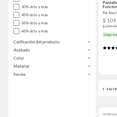
Pantalla
Funcio
30% dcto y más
Por Aizo
40% dcto y más
$ 109
50% dcto y más
$ 299.9
60% dcto y más
Llega m
Calificación del producto
Acabado
Color
Material
Forma
1 - 3 de 3
Grifería 