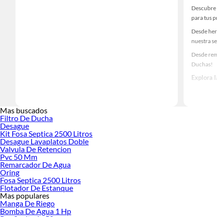
Descubre 
para tus 
Desde her
nuestra se
Desde remo
Duchas!
Explora 
Herramient
Encuentra
Mas buscados
haz tus id
Filtro De Ducha
Desague
Kit Fosa Septica 2500 Litros
Desague Lavaplatos Doble
Valvula De Retencion
Pvc 50 Mm
Remarcador De Agua
Oring
Fosa Septica 2500 Litros
Flotador De Estanque
Mas populares
Manga De Riego
Bomba De Agua 1 Hp