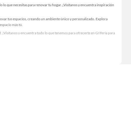
lo que necesitas para renovar tu hogar. ¡Visítanos y encuentra inspiración
novar tus espacios, creando un ambiente único y personalizado. Explora
 espacio más tú.
 ¡Visítanos y encuentra todo lo que tenemos para ofrecerte en Grifería para
Visítanos y descubre todo lo que tenemos para ofrecerte!
 lo necesario para tus proyectos de renovación y decoración. ¡Visítanos y