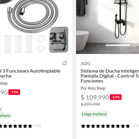
AIZO
 3 Funciones Autolimpiable
Sistema de Ducha Intelige
Ducha
Pantalla Digital - Control Tá
Funciones
 Shop
Por Aizo Shop
490
-53%
$ 109.990
-63%
$ 299.990
y
Llega mañana
mañana
(11)
(13)