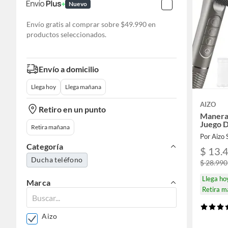
Nuevo
Envío gratis al comprar sobre $49.990 en
productos seleccionados.
Envío a domicilio
Llega hoy
Llega mañana
AIZO
Retiro en un punto
Maneral
Juego 
Retira mañana
Por Aizo
Categoría
$ 13.
Ducha teléfono
$ 28.990
Llega ho
Marca
Retira 
Aizo