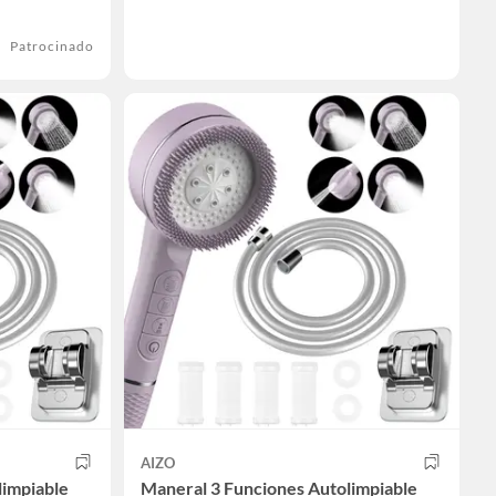
Patrocinado
AIZO
limpiable
Maneral 3 Funciones Autolimpiable