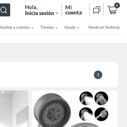
0
Hola
,
Mi
cuenta
Inicia sesión
Tarjetas y cuentas
Tiendas
Ayuda
Vende en Sodimac
1