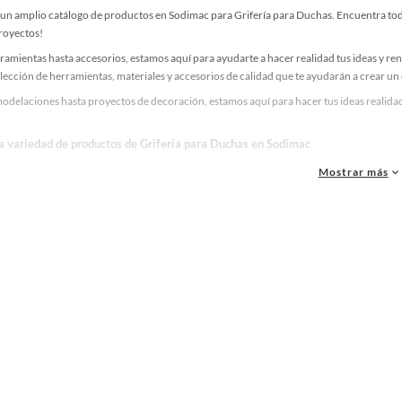
un amplio catálogo de productos en Sodimac para Grifería para Duchas. Encuentra todo 
proyectos!
ramientas hasta accesorios, estamos aquí para ayudarte a hacer realidad tus ideas y re
lección de herramientas, materiales y accesorios de calidad que te ayudarán a crear un
delaciones hasta proyectos de decoración, estamos aquí para hacer tus ideas realidad.
la variedad de productos de Grifería para Duchas en Sodimac
as, materiales y accesorios de calidad para tus proyectos y renovación de espacios. ¡
Mostrar más
 una amplia variedad de productos de Grifería para Duchas en Sodimac. Encuentra todo
eas realidad!