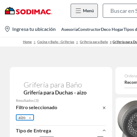
Menú
location-
Ingresa tu ubicación
Asesoría
Constructor
Deco Hogar
Tipos 
icon
Home
Cocina y Baño - Griferías
Grifería para Baño
Grifería para D
Ordena
Recom
Grifería para Baño
Grifería para Duchas - aizo
Resultados
(
3
)
Filtro seleccionado
aizo
Tipo de Entrega