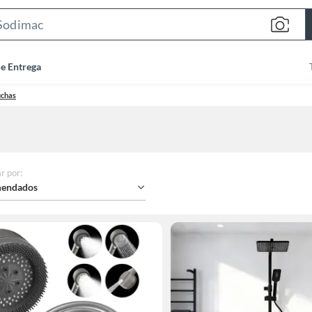
Search
Bar
de Entrega
uchas
r por
:
endados