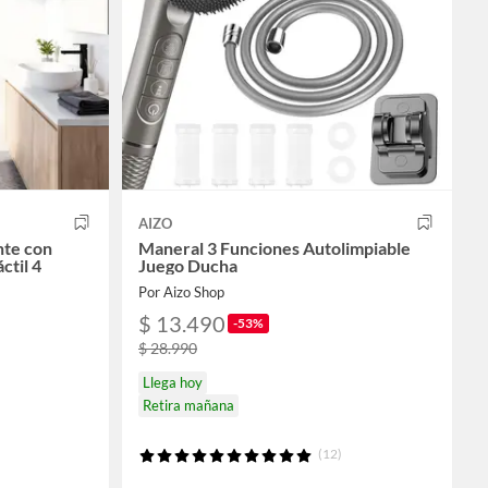
AIZO
nte con
Maneral 3 Funciones Autolimpiable
ctil 4
Juego Ducha
Por Aizo Shop
$ 13.490
-53%
$ 28.990
Llega hoy
Retira mañana
(12)