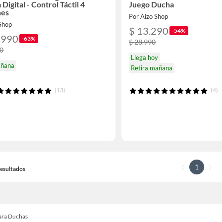
 Digital - Control Táctil 4
Juego Ducha
nes
Por Aizo Shop
 Shop
$ 13.290
-54%
.990
-63%
$ 28.990
90
Llega hoy
añana
Retira mañana
(13)
(4)
1
 Resultados
para Duchas