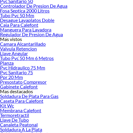
Pvc Sanitario 50
Controlador De Presion De Agua
Fosa Septica 2000 Litros
Tubo Pvc 50 Mm
Desague Lavaplatos Doble
Caja Para Calefont
Manguera Para Lavadora
Regulador De Presion De Agua
Mas vistos
Camara Alcantarillado
Valvula Retencion
Llave Angular
Tubo Pvc 50 Mm 6 Metros
Planza
Pvc Hidraulico 75 Mm
Pvc Sanitario 75
Ppr 20 Mm
Presostato Compresor
Gabinete Calefont
Mas destacados
Soldadura De Plata Para Gas
Caseta Para Calefont
Kit Wc
Membrana Calefont
Termoretractil
Llave De Tubo
Canaleta Peatonal
Soldadura A La Plata