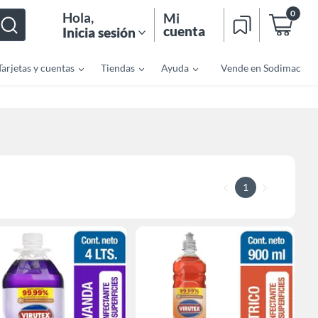
0
Hola
,
Mi
cuenta
Inicia sesión
Tarjetas y cuentas
Tiendas
Ayuda
Vende en Sodimac
1