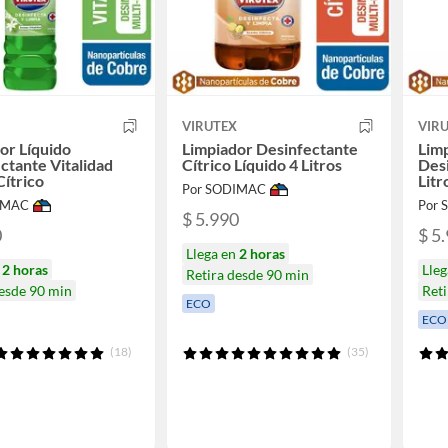
X
VIRUTEX
VIR
or Líquido
Limpiador Desinfectante
Limp
ctante Vitalidad
Cítrico Líquido 4 Litros
Des
Cítrico
Litr
Por SODIMAC
IMAC
Por
$ 5.990
0
$ 5
Llega en
2 horas
n
2 horas
Lle
Retira desde 90 min
desde 90 min
Reti
ECO
ECO
(18)
(35)