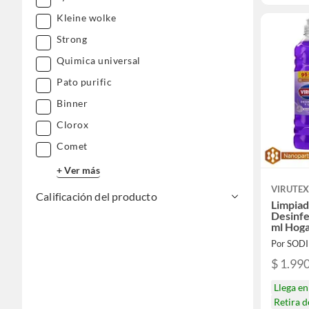
Kleine wolke
Strong
Quimica universal
Pato purific
Binner
Clorox
Comet
+ Ver más
VIRUTE
Calificación del producto
Limpiad
Desinfe
ml Hog
Por SOD
$ 1.99
Llega e
Retira 