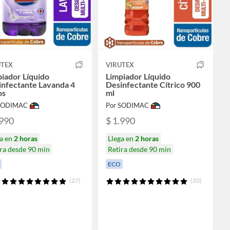
UTEX
VIRUTEX
iador Líquido
Limpiador Líquido
infectante Lavanda 4
Desinfectante Cítrico 900
os
ml
 SODIMAC
Por SODIMAC
.990
$ 1.990
ga en
2 horas
Llega en
2 horas
ra desde 90 min
Retira desde 90 min
ECO
(27)
(20)