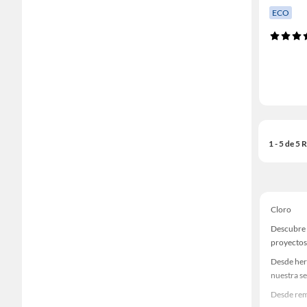
ECO
1 - 5 de 5
Cloro
Descubre 
proyectos
Desde her
nuestra se
Desde rem