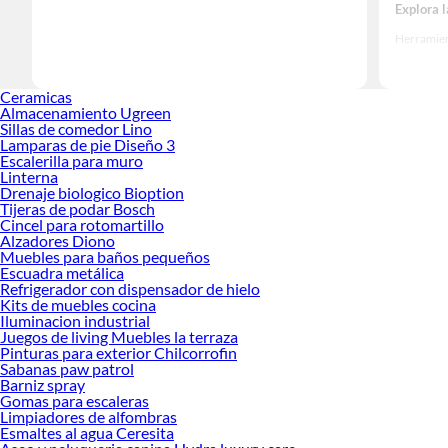
Explora 
Herramient
Encuentra
realidad!
Ceramicas
Almacenamiento Ugreen
Sillas de comedor Lino
Lamparas de pie Diseño 3
Escalerilla para muro
Linterna
Drenaje biologico Bioption
Tijeras de podar Bosch
Cincel para rotomartillo
Alzadores Diono
Muebles para baños pequeños
Escuadra metálica
Refrigerador con dispensador de hielo
Kits de muebles cocina
Iluminacion industrial
Juegos de living Muebles la terraza
Pinturas para exterior Chilcorrofin
Sabanas paw patrol
Barniz spray
Gomas para escaleras
Limpiadores de alfombras
Esmaltes al agua Ceresita