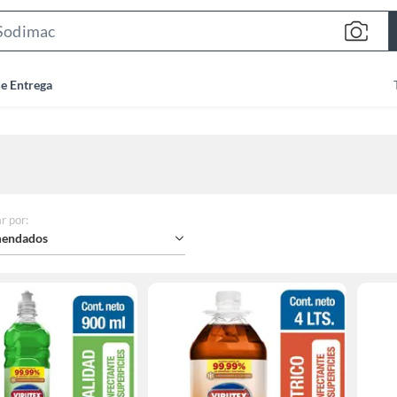
Search
Bar
de Entrega
r por
:
endados