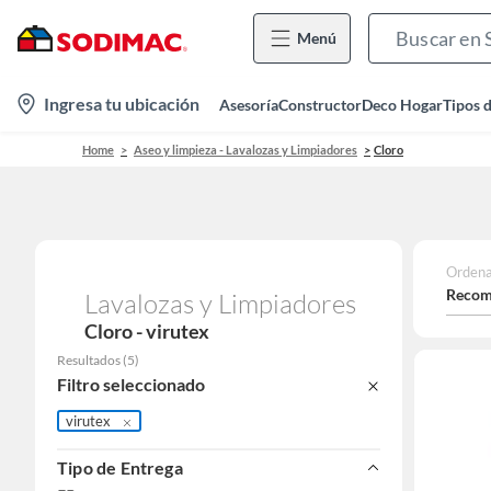
Menú
location-
Ingresa tu ubicación
Asesoría
Constructor
Deco Hogar
Tipos 
icon
Home
Aseo y limpieza - Lavalozas y Limpiadores
Cloro
Ordena
Recom
Lavalozas y Limpiadores
Cloro - virutex
Resultados
(
5
)
Filtro seleccionado
virutex
Tipo de Entrega