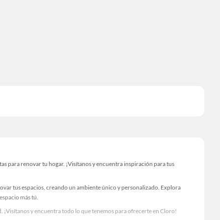
s para renovar tu hogar. ¡Visítanos y encuentra inspiración para tus
novar tus espacios, creando un ambiente único y personalizado. Explora
 espacio más tú.
. ¡Visítanos y encuentra todo lo que tenemos para ofrecerte en Cloro!