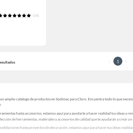
(16)
1
 Resultados
un amplio catálogo de productos en Sodimac para Cloro. Encuentra todo lo que necesita
!
ramientas hasta accesorios, estamos aquí para ayudarte a hacer realidad tus ideas y re
lección de herramientas, materiales y accesorios de calidad que te ayudarán a crear un
odelaciones hasta proyectos de decoración, estamos aquí para hacer tus ideas realidad