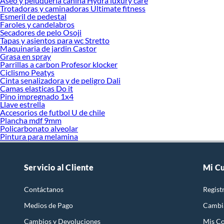
Aseo y peluqueria canina Hydra luxury care
Trotadoras y caminadoras Ultimate fitness
Esmeril de pedestal
Faroles y candelabros
Secadores de pelo Osoji
Tapas y asientos para wc Stretto
Maquinaria de jardin Castor
Grasa en spray
Parrillas a carbon Profesor klocker
Ciclismo Peatys
Cinta senalizadora y de peligro Dali
Camas elasticas Do it
Pino impregnado 1x4
Llave estrella
Accesorios de futbol U de chile
Plancha mdf 9mm
Policarbonato alveolar
Pintura para melamina
Servicio al Cliente
Mi C
Contáctanos
Regist
Medios de Pago
Cambi
Cambios y Devoluciones
Mis C