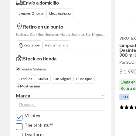
Envío a domicilio
Llega en 2 horas
Llega mañana
Retiro en un punto
Sodimac Cerrillos, Sodimac Maipú, Sodimac San Miguel, Sodimac El Bosque, Sodimac San Bernardo, Sodimac San Fernando
VIRUTE
Limpiad
Retira hoy
Retira mañana
Desinfe
900 ml 
Stock en tienda
Por SOD
Tiendas Sodimac
$ 1.99
Cerrillos
Maipú
San Miguel
El Bosque
Llega e
Mostrar más
Retira 
Marca
ECO
Virutex
The pink stuff
Lysoform