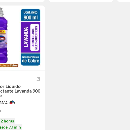
X
or Líquido
ctante Lavanda 900
ar
IMAC
0
n
2 horas
desde 90 min