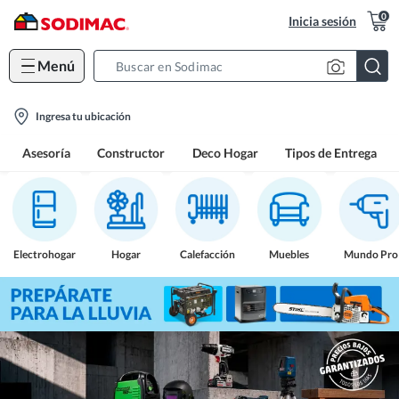
0
Inicia sesión
Menú
Search
Bar
location-
Ingresa tu ubicación
icon
Asesoría
Constructor
Deco Hogar
Tipos de Entrega
Electrohogar
Hogar
Calefacción
Muebles
Mundo Pro