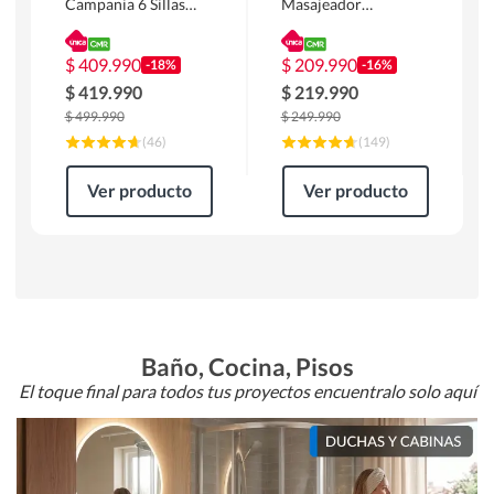
Campania 6 Sillas
Masajeador
Mesa Rectangular
Calentador 1 cuerpo
180 x 90 x 76 cm
Atlanta 91x101x94
Café
cm Negro
$
409.990
$
209.990
-18%
-16%
$
419.990
$
219.990
$
499.990
$
249.990
(
46
)
(
149
)
Ver producto
Ver producto
Baño, Cocina, Pisos
El toque final para todos tus proyectos encuentralo solo aquí