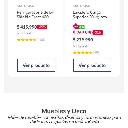
MADEMSA
MADEMSA
Refrigerador Side by
Lavadora Carga
Side No Frost 430
Superior 20 kg Inox
Litros Negro
MDWMT20S
MAS430B
$
415.990
-29%
$
269.990
-31%
$
589.990
$
279.990
(
108
)
$
392.990
(
49
)
Ver producto
Ver producto
Muebles y Deco
Miles de muebles con estilos, diseños y formas únicas para
darle a tus espacios un look soñado