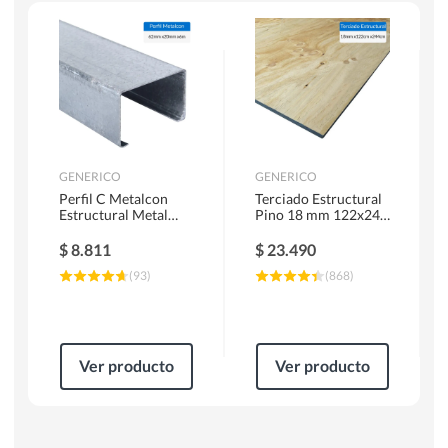
Escaleras
Soldadoras
Herramientas Manuales
Sierras Circulares
GENERICO
GENERICO
Perfil C Metalcon
Terciado Estructural
Estructural Metal
Pino 18 mm 122x244
62x20x0.85 mm 6 m
cm
$
8.811
$
23.490
(
93
)
(
868
)
Ver producto
Ver producto