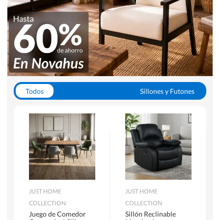
Todos
Sillones y Futones
Juegos de Comedor
Lamparas
Closets
Escritorios y Sillas PC
Racks y Muebles TV
Alfombras
JUST HOME
JUST HOME
COLLECTION
COLLECTION
Juego de Comedor
Sillón Reclinable