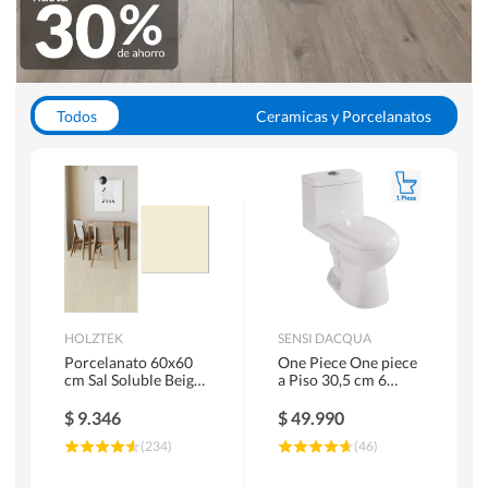
Todos
Ceramicas y Porcelanatos
Calefont y Termos
Pisos Vinilicos
WC y Sanitarios
Pisos Flotantes y Laminados
Pinturas
Duchas y Mamparas
HOLZTEK
SENSI DACQUA
Porcelanato 60x60
One Piece One piece
cm Sal Soluble Beige
a Piso 30,5 cm 6
1.44 m2
Litros Riva Blanco
$
9.346
$
49.990
(
234
)
(
46
)