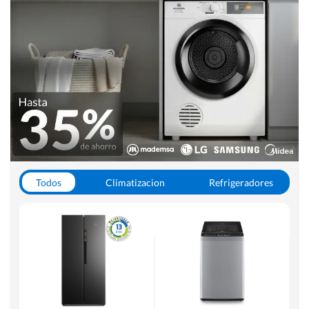
Todos
Climatizacion
Refrigeradores
Lavado y Secado
Cocinas
Aspiradoras
Hornos y Microondas
Otros