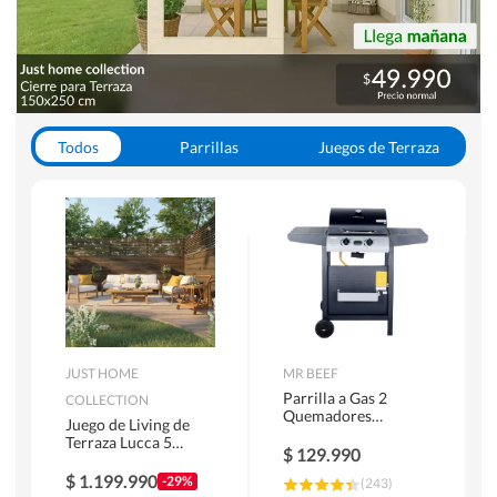
Todos
Parrillas
Juegos de Terraza
Toldos
JUST HOME
MR BEEF
Parrilla a Gas 2
COLLECTION
Quemadores
Juego de Living de
Bandejas Laterales
Terraza Lucca 5
$
129.990
Personas Natural
$
1.199.990
-29%
(
243
)