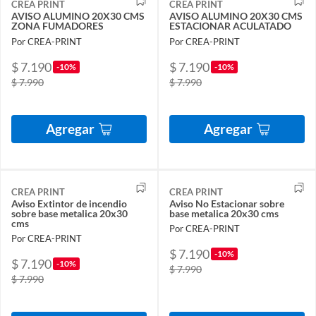
CREA PRINT
CREA PRINT
AVISO ALUMINO 20X30 CMS
AVISO ALUMINO 20X30 CMS
ZONA FUMADORES
ESTACIONAR ACULATADO
Por CREA-PRINT
Por CREA-PRINT
$ 7.190
$ 7.190
-10%
-10%
$ 7.990
$ 7.990
Agregar
Agregar
CREA PRINT
CREA PRINT
Aviso Extintor de incendio
Aviso No Estacionar sobre
sobre base metalica 20x30
base metalica 20x30 cms
cms
Por CREA-PRINT
Por CREA-PRINT
$ 7.190
-10%
$ 7.190
-10%
$ 7.990
$ 7.990