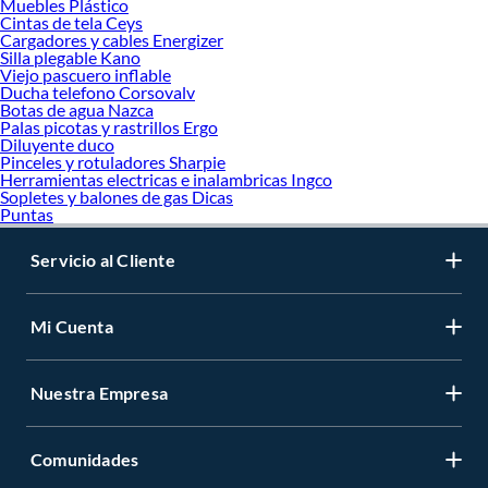
Muebles Plástico
Cintas de tela Ceys
Cargadores y cables Energizer
Silla plegable Kano
Viejo pascuero inflable
Ducha telefono Corsovalv
Botas de agua Nazca
Palas picotas y rastrillos Ergo
Diluyente duco
Pinceles y rotuladores Sharpie
Herramientas electricas e inalambricas Ingco
Sopletes y balones de gas Dicas
Puntas
Servicio al Cliente
Mi Cuenta
Nuestra Empresa
Comunidades