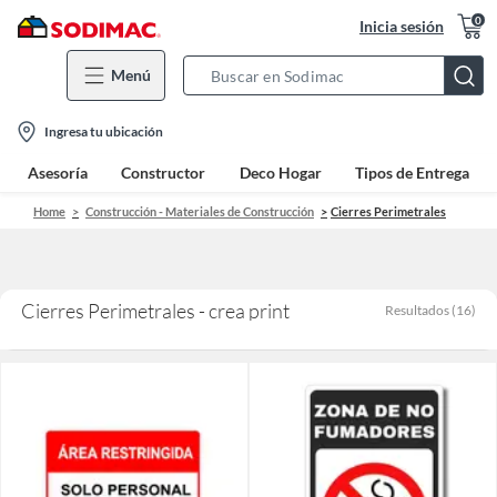
0
Inicia sesión
Menú
Search
Bar
location-
Ingresa tu ubicación
icon
Asesoría
Constructor
Deco Hogar
Tipos de Entrega
Home
Construcción - Materiales de Construcción
Cierres Perimetrales
Cierres Perimetrales - crea print
Resultados
(
16
)