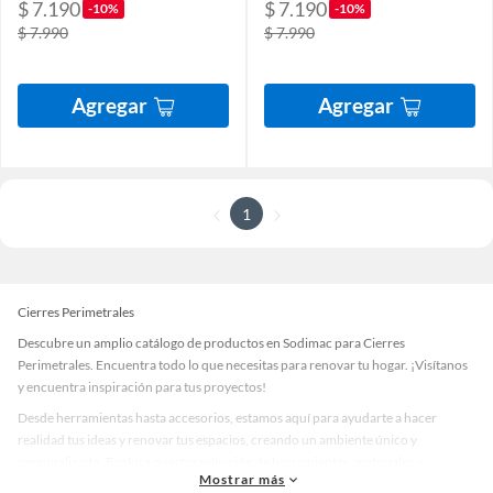
$ 7.190
$ 7.190
-10%
-10%
$ 7.990
$ 7.990
Agregar
Agregar
1
Cierres Perimetrales
Descubre un amplio catálogo de productos en Sodimac para Cierres
Perimetrales. Encuentra todo lo que necesitas para renovar tu hogar. ¡Visítanos
y encuentra inspiración para tus proyectos!
Desde herramientas hasta accesorios, estamos aquí para ayudarte a hacer
realidad tus ideas y renovar tus espacios, creando un ambiente único y
personalizado. Explora nuestra selección de herramientas, materiales y
Mostrar más
accesorios de calidad que te ayudarán a crear un espacio más tú.