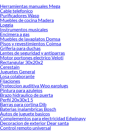
Herramientas manuales Mega
Desde remodelaciones hasta proyectos de decoración, estamos aquí para hacer
Cable telefonico
tus ideas realidad. ¡Visítanos y encuentra todo lo que tenemos para ofrecerte en
Purificadores Wasp
Cierres Perimetrales!
Muebles de cocina Madera
Loggia
Explora la variedad de productos de Cierres Perimetrales en Sodimac
Instrumentos musicales
Encimera a gas
Herramientas, materiales y accesorios de calidad para tus proyectos y
Muebles de lavaplatos Domsa
renovación de espacios. ¡Visítanos y descubre todo lo que tenemos para
Pisos y revestimientos Coimsa
ofrecerte!
Griferia para duchas
Lentes de seguridad y antiparras
Encuentra una amplia variedad de productos de Cierres Perimetrales en
Motor portones electrico Veloti
Sodimac. Encuentra todo lo necesario para tus proyectos de renovación y
Rectangular 30x20x2
decoración. ¡Visítanos y haz tus ideas realidad!
Cerestain
Juguetes General
Losa colaborante
Fijaciones
Proteccion auditiva Woo earplugs
Pintura para azulejos
Brazo hidraulico de puerta
Perfil 20x30x1 5
Barras para cortina Dib
Baterias inalambricas Bosch
Autos de juguete basicos
Complementos para electricidad Edwinayy
Decoracion de exterior Dear santa
Control remoto universal