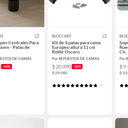
RE
BLOCCARE
BLO
opes Centrales Para
Kit de 4 patas para cama
Sopo
sen - Patas de
Europeo altura 11 cm
Rue
o
Roble Oscuro
Cic
UESTOS DE CAMAS
Por REPUESTOS DE CAMAS
Por B
0
$ 20.990
$ 9
-44%
-30%
$ 29.980
$ 13
(9)