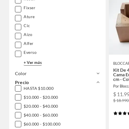
Fixser
Ature
Cic
Aizo
Alfer
Everso
+ Ver más
BLOCCA
Kit De 
Color
Cama E
cm - Co
Precio
Por Blocc
HASTA $10.000
$ 11.9
$10.000 - $20.000
$ 18.990
$20.000 - $40.000
$40.000 - $60.000
$60.000 - $100.000