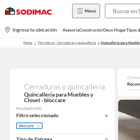
Menú
location-
Ingresa tu ubicación
Asesoría
Constructor
Deco Hogar
Tipos 
icon
Home
Ferretería - Cerraduras y quincallería
Quincallería para Muebles
Ordena
Recom
Cerraduras y quincallería
Quincallería para Muebles y
Closet - bloccare
Resultados
(
86
)
Filtro seleccionado
bloccare
Tipo de Entrega