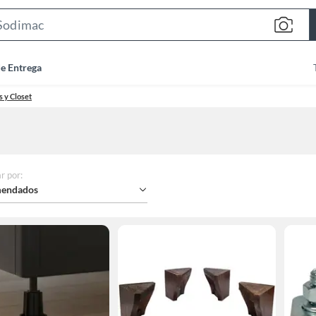
Search
Bar
de Entrega
 y Closet
r por
:
endados