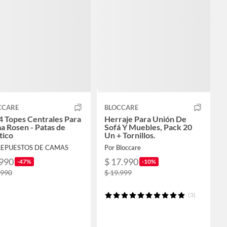
CCARE
BLOCCARE
4 Topes Centrales Para
Herraje Para Unión De
 Rosen - Patas de
Sofá Y Muebles, Pack 20
tico
Un + Tornillos.
REPUESTOS DE CAMAS
Por Bloccare
.990
$ 17.990
-47%
-10%
.990
$ 19.999
(3)