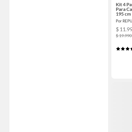
Kit 4 P
Para Ca
195 cm
Por REP
$ 11.9
$ 19.990