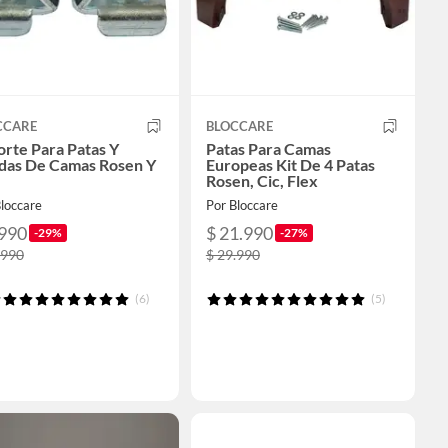
CCARE
BLOCCARE
rte Para Patas Y
Patas Para Camas
das De Camas Rosen Y
Europeas Kit De 4 Patas
Rosen, Cic, Flex
loccare
Por Bloccare
.990
$ 21.990
-29%
-27%
.990
$ 29.990
(6)
(5)