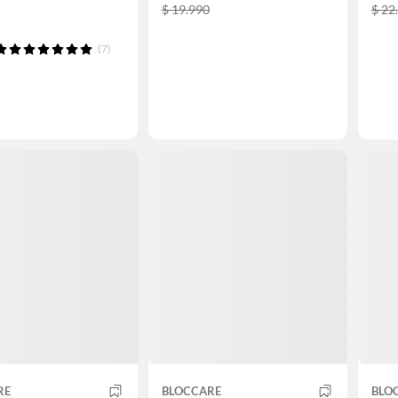
$ 19.990
$ 22
(7)
RE
BLOCCARE
BLO