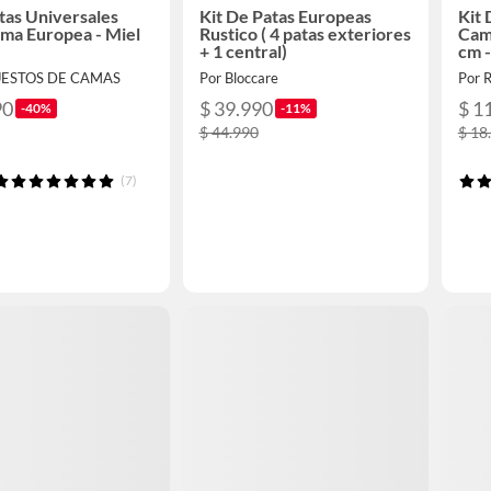
atas Universales
Kit De Patas Europeas
Kit 
ma Europea - Miel
Rustico ( 4 patas exteriores
Cam
+ 1 central)
cm -
UESTOS DE CAMAS
Por Bloccare
Por 
90
$ 39.990
$ 1
-40%
-11%
$ 44.990
$ 18
(7)