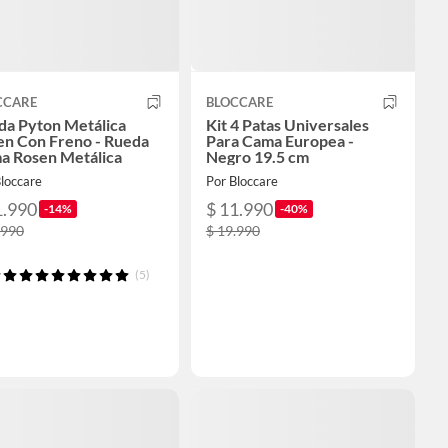
CCARE
BLOCCARE
da Pyton Metálica
Kit 4 Patas Universales
en Con Freno - Rueda
Para Cama Europea -
a Rosen Metálica
Negro 19.5 cm
loccare
Por Bloccare
1.990
$ 11.990
-14%
-40%
.990
$ 19.990
(5)