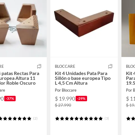
RE
BLOCCARE
BLO
4 patas Rectas Para
Kit 4 Unidades Pata Para
Kit 
uropea Altura 11
Sillón o base europea Tipo
Par
lor Roble Oscuro
L 4,5 Cm Altura
19.
are
Por Bloccare
Por B
90
$ 19.990
$ 1
-37%
-29%
$ 27.990
$ 19
(2)
(3)