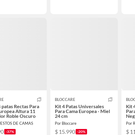
RE
BLOCCARE
BLO
4 patas Rectas Para
Kit 4 Patas Universales
Kit 
uropea Altura 11
Para Cama Europea - Miel
Par
lor Roble Oscuro
24 cm
Neg
UESTOS DE CAMAS
Por Bloccare
Por 
90
$ 15.990
$ 1
-37%
-20%