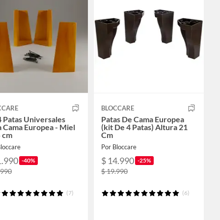
CCARE
BLOCCARE
4 Patas Universales
Patas De Cama Europea
a Cama Europea - Miel
(kit De 4 Patas) Altura 21
5 cm
Cm
loccare
Por Bloccare
1.990
$ 14.990
-40%
-25%
.990
$ 19.990
(7)
(6)