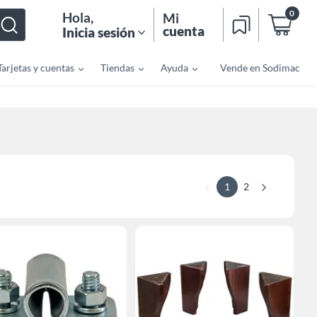
0
Hola
,
Mi
cuenta
Inicia sesión
Tarjetas y cuentas
Tiendas
Ayuda
Vende en Sodimac
1
2