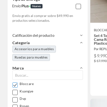
Nuevo
Envío gratis al comprar sobre $49.990 en
productos seleccionados.
BLOCCA
Calificación del producto
Set 4 T
Cama Ro
Categoría
Plastic
Accesorios para muebles
Por REP
$ 9.99
Ruedas para muebles
$ 17.990
Marca
Bloccare
Kuangye
Dvp
Rosen