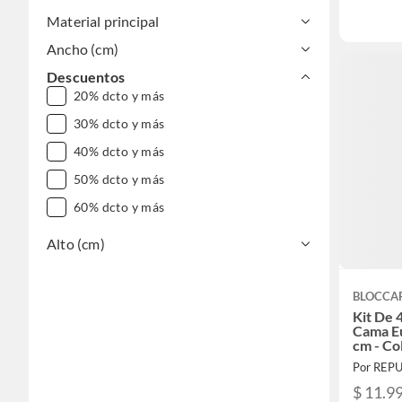
Material principal
Ancho (cm)
Descuentos
20% dcto y más
30% dcto y más
40% dcto y más
50% dcto y más
60% dcto y más
Alto (cm)
BLOCCA
Kit De 
Cama E
cm - Co
Por REP
$ 11.9