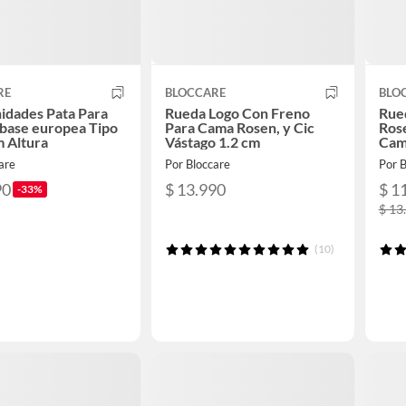
RE
BLOCCARE
BLO
nidades Pata Para
Rueda Logo Con Freno
Rue
o base europea Tipo
Para Cama Rosen, y Cic
Ros
m Altura
Vástago 1.2 cm
Cam
are
Por Bloccare
Por B
90
$ 13.990
$ 1
-33%
$ 13
(10)