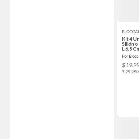
BLOCCA
Kit 4 U
Sillón 
L 6,5 C
Por Blocc
$ 19.9
$ 29.990