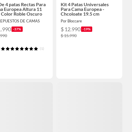
De 4 patas Rectas Para
Kit 4 Patas Universales
a Europea Altura 11
Para Cama Europea -
 Color Roble Oscuro
Chcoloate 19.5 cm
REPUESTOS DE CAMAS
Por Bloccare
1.990
$ 12.990
-37%
-19%
.990
$ 15.990
(1)