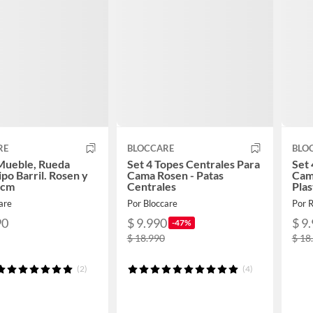
RE
BLOCCARE
BLO
Mueble, Rueda
Set 4 Topes Centrales Para
Set 
po Barril. Rosen y
Cama Rosen - Patas
Cama
 cm
Centrales
Plas
are
Por Bloccare
Por 
90
$ 9.990
$ 9
-47%
$ 18.990
$ 18
(2)
(4)