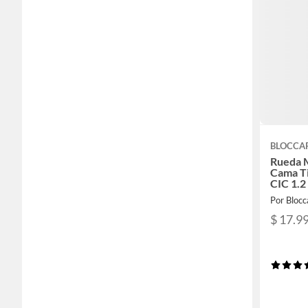
BLOCCA
Rueda 
Cama Ti
CIC 1.2
Por Blocc
$ 17.9