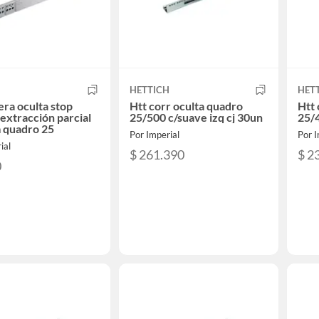
H
HETTICH
HET
ra oculta stop
Htt corr oculta quadro
Htt 
 extracción parcial
25/500 c/suave izq cj 30un
25/4
 quadro 25
Por Imperial
Por I
ial
$ 261.390
$ 2
0