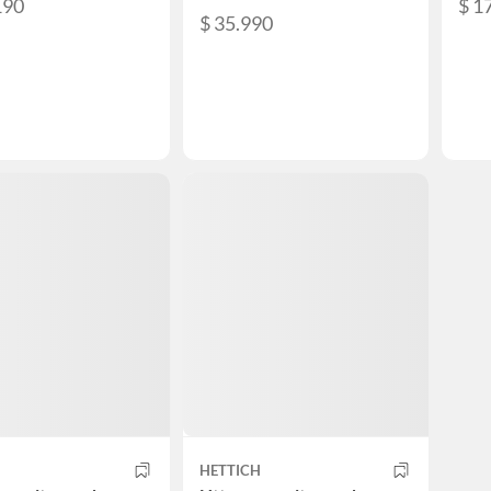
190
$ 1
$ 35.990
H
HETTICH