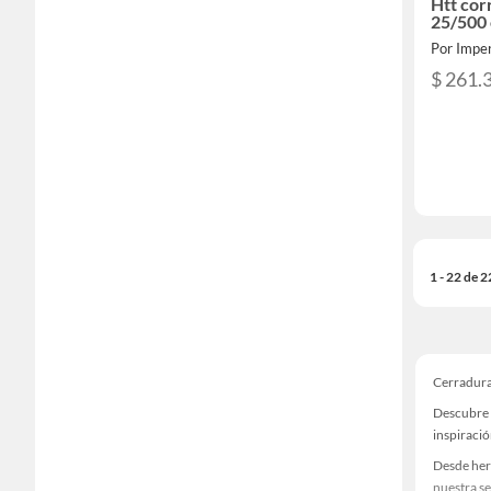
Htt cor
25/500 
Por Imper
$ 261.
1 - 22 de 
Cerradura
Descubre 
inspiració
Desde her
nuestra se