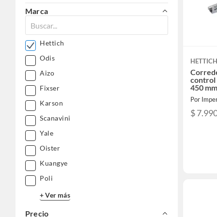
Marca
Hettich
Odis
HETTIC
Correde
Aizo
control
450 mm
Fixser
Por Imper
Karson
$ 7.99
Scanavini
Yale
Oister
Kuangye
Poli
+ Ver más
Precio