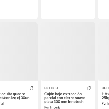
H
HETTICH
HET
r oculta quadro
Cajón bajo extracción
Htt
st/con izq cj 30un
parcial con cierre suave
25kg
plata 300 mm Innotech
ial
Por I
Por Imperial