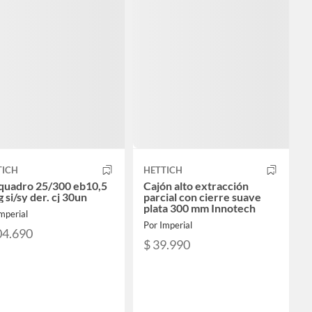
TICH
HETTICH
 quadro 25/300 eb10,5
Cajón alto extracción
 si/sy der. cj 30un
parcial con cierre suave
plata 300 mm Innotech
mperial
Por Imperial
04.690
$ 39.990