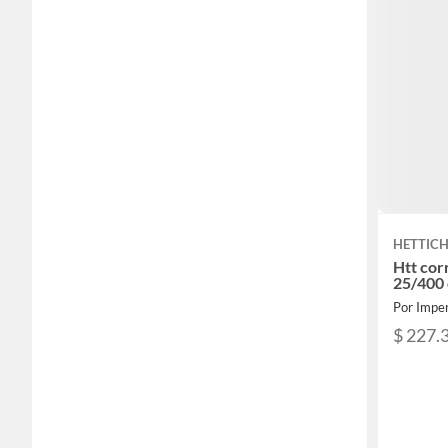
HETTIC
Htt cor
25/400 
Por Imper
$ 227.