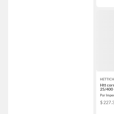
HETTIC
Htt cor
25/400 
Por Imper
$ 227.