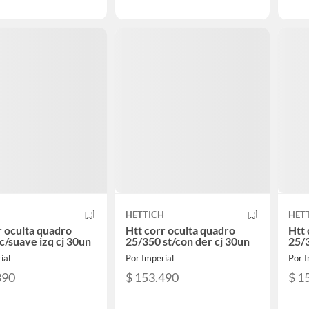
H
HETTICH
HET
r oculta quadro
Htt corr oculta quadro
Htt 
c/suave izq cj 30un
25/350 st/con der cj 30un
25/3
ial
Por Imperial
Por I
390
$ 153.490
$ 1