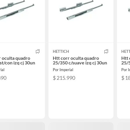
H
HETTICH
HET
r oculta quadro
Htt corr oculta quadro
Htt 
st/con izq cj 30un
25/350 c/suave izq cj 30un
25/5
ial
Por Imperial
Por I
890
$ 215.990
$ 1