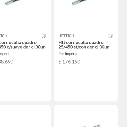
TICH
HETTICH
corr oculta quadro
Htt corr oculta quadro
50 c/suave der cj 30un
25/450 st/con der cj 30un
mperial
Por Imperial
38.690
$ 176.190