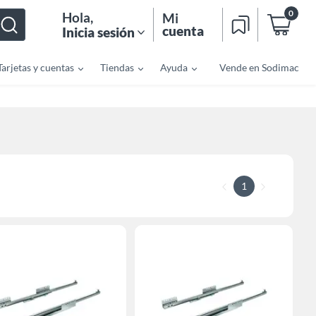
0
Hola
,
Mi
cuenta
Inicia sesión
Tarjetas y cuentas
Tiendas
Ayuda
Vende en Sodimac
1