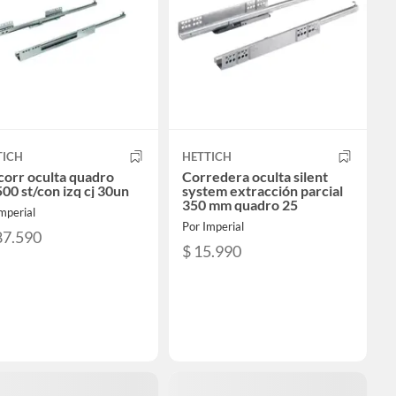
TICH
HETTICH
corr oculta quadro
Corredera oculta silent
00 st/con izq cj 30un
system extracción parcial
350 mm quadro 25
mperial
Por Imperial
87.590
$ 15.990