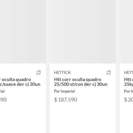
H
HETTICH
HET
r oculta quadro
Htt corr oculta quadro
Htt
c/suave der cj 30un
25/500 st/con der cj 30un
25kg
ial
Por Imperial
Por I
390
$ 187.590
$ 2