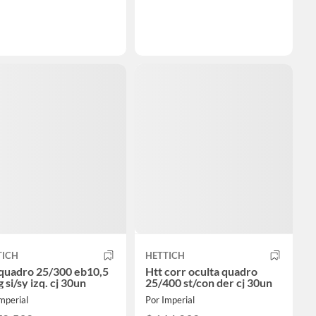
TICH
HETTICH
 quadro 25/300 eb10,5
Htt corr oculta quadro
 si/sy izq. cj 30un
25/400 st/con der cj 30un
mperial
Por Imperial