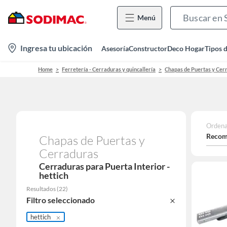
Menú
location-
Ingresa tu ubicación
Asesoría
Constructor
Deco Hogar
Tipos 
icon
Home
Ferretería - Cerraduras y quincallería
Chapas de Puertas y Cer
Ordena
Recom
Chapas de Puertas y
Cerraduras
Cerraduras para Puerta Interior -
hettich
Resultados
(
22
)
Filtro seleccionado
hettich