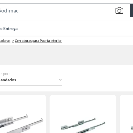
Search
Bar
de Entrega
raduras
Cerraduras para Puerta Interior
r por
:
endados