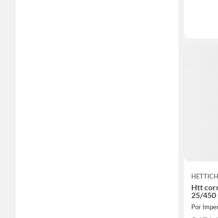
HETTIC
Htt cor
25/450 
Por Imper