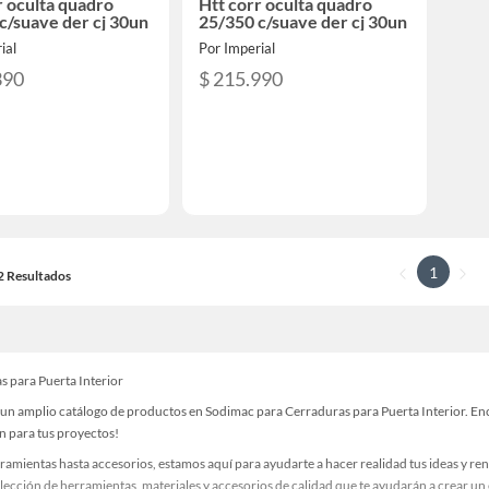
r oculta quadro
Htt corr oculta quadro
c/suave der cj 30un
25/350 c/suave der cj 30un
ial
Por Imperial
390
$ 215.990
1
22 Resultados
s para Puerta Interior
un amplio catálogo de productos en Sodimac para Cerraduras para Puerta Interior. Encu
n para tus proyectos!
ramientas hasta accesorios, estamos aquí para ayudarte a hacer realidad tus ideas y re
lección de herramientas, materiales y accesorios de calidad que te ayudarán a crear un