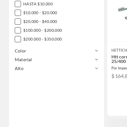
HASTA $10.000
$10.000 - $20.000
$20.000 - $40.000
$100.000 - $200.000
$200.000 - $350.000
Color
HETTIC
Htt cor
Material
25/400 
Alto
Por Imper
$ 164.