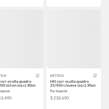
TICH
HETTICH
corr oculta quadro
Htt corr oculta quadro
50 st/con izq cj 30un
25/450 c/suave izq cj 30un
mperial
Por Imperial
53.490
$ 238.690