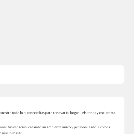
entra todo lo que necesitas para renovar tu hogar. ¡Visítanos y encuentra
novar tus espacios, creando un ambiente único y personalizado. Explora
 espacio más tú.