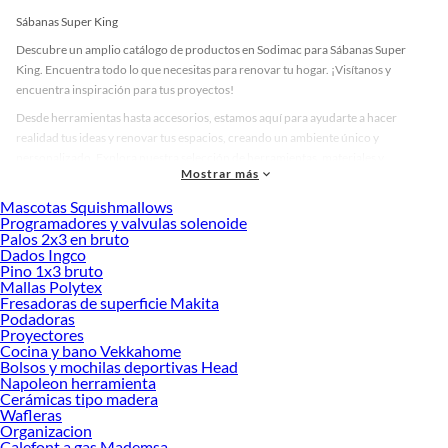
Sábanas Super King
Descubre un amplio catálogo de productos en Sodimac para Sábanas Super
King. Encuentra todo lo que necesitas para renovar tu hogar. ¡Visítanos y
encuentra inspiración para tus proyectos!
Desde herramientas hasta accesorios, estamos aquí para ayudarte a hacer
realidad tus ideas y renovar tus espacios, creando un ambiente único y
personalizado. Explora nuestra selección de herramientas, materiales y
Mostrar más
accesorios de calidad que te ayudarán a crear un espacio más tú.
Mascotas Squishmallows
Desde remodelaciones hasta proyectos de decoración, estamos aquí para hacer
Programadores y valvulas solenoide
tus ideas realidad. ¡Visítanos y encuentra todo lo que tenemos para ofrecerte en
Palos 2x3 en bruto
Sábanas Super King!
Dados Ingco
Pino 1x3 bruto
Explora la variedad de productos de Sábanas Super King en Sodimac
Mallas Polytex
Fresadoras de superficie Makita
Herramientas, materiales y accesorios de calidad para tus proyectos y
Podadoras
renovación de espacios. ¡Visítanos y descubre todo lo que tenemos para
Proyectores
ofrecerte!
Cocina y bano Vekkahome
Bolsos y mochilas deportivas Head
Encuentra una amplia variedad de productos de Sábanas Super King en
Napoleon herramienta
Sodimac. Encuentra todo lo necesario para tus proyectos de renovación y
Cerámicas tipo madera
decoración. ¡Visítanos y haz tus ideas realidad!
Wafleras
Organizacion
Calefont a gas Mademsa