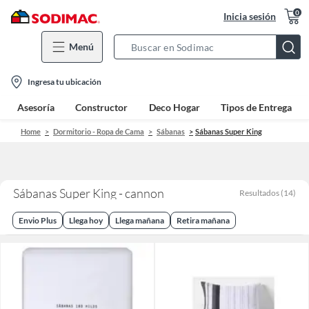
0
Inicia sesión
Menú
Search
Bar
location-
Ingresa tu ubicación
icon
Asesoría
Constructor
Deco Hogar
Tipos de Entrega
Home
Dormitorio - Ropa de Cama
Sábanas
Sábanas Super King
Sábanas Super King - cannon
Resultados
(
14
)
Envio Plus
Llega hoy
Llega mañana
Retira mañana