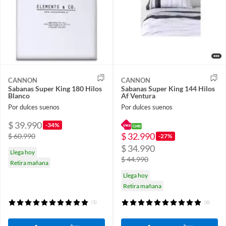
CANNON
CANNON
Sabanas Super King 180 Hilos
Sabanas Super King 144 Hilos
Blanco
Af Ventura
Por dulces suenos
Por dulces suenos
$ 39.990
-34%
$ 32.990
$ 60.990
-27%
$ 34.990
Llega hoy
$ 44.990
Retira mañana
Llega hoy
Retira mañana
(1)
(6)