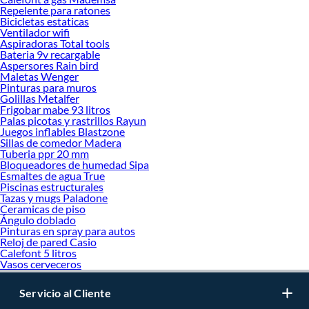
Repelente para ratones
Bicicletas estaticas
Ventilador wifi
Aspiradoras Total tools
Bateria 9v recargable
Aspersores Rain bird
Maletas Wenger
Pinturas para muros
Golillas Metalfer
Frigobar mabe 93 litros
Palas picotas y rastrillos Rayun
Juegos inflables Blastzone
Sillas de comedor Madera
Tuberia ppr 20 mm
Bloqueadores de humedad Sipa
Esmaltes de agua True
Piscinas estructurales
Tazas y mugs Paladone
Ceramicas de piso
Ángulo doblado
Pinturas en spray para autos
Reloj de pared Casio
Calefont 5 litros
Vasos cerveceros
Servicio al Cliente