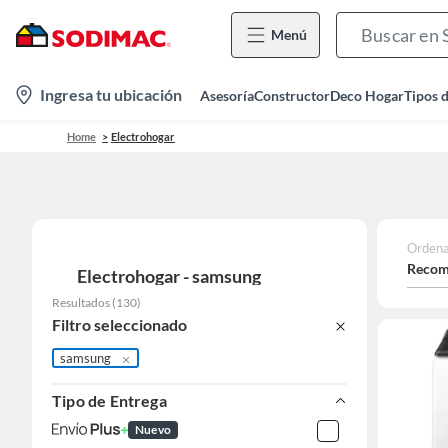
Menú
location-
Ingresa tu ubicación
Asesoría
Constructor
Deco Hogar
Tipos 
icon
Home
Electrohogar
Ordena
Recom
Electrohogar - samsung
Resultados
(
130
)
Filtro seleccionado
samsung
Tipo de Entrega
Nuevo