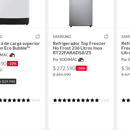
G
SAMSUNG
SAM
a de carga superior
Refrigerador Top Freezer
Ref
on Eco Bubble™
No Frost 236 Litros Inox
Fre
RT22FARADS8/ZS
Litr
IMAC
RB3
Por SODIMAC
Por
590
-22%
$ 272.590
$ 3
-26%
90
$ 369.990
$ 47
or $19.990
(656)
(726)