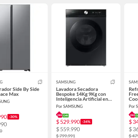
G
SAMSUNG
SAM
rador Side By Side
Lavadora Secadora
Ref
pace Max
Bespoke 14Kg 9Kg con
Free
Inteligencia Artificial en
Coo
MSUNG
Ecobubble Negra
Por SAMSUNG
Por
990
-30%
$ 529.990
$ 3
-34%
990
$ 559.990
$ 3
90
$ 799.991
$ 47