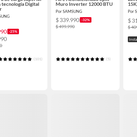
 tecnología Digital
Muro Inverter 12000 BTU
15K
r
Por SAMSUNG
Por
MSUNG
$ 339.990
$ 3
-32%
$ 499.990
$ 40
990
-25%
990
Inst
90
(101)
(5)