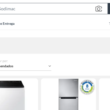
Search
Bar
de Entrega
r por
:
endados