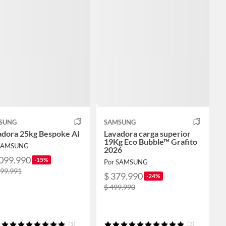
SUNG
SAMSUNG
adora 25kg Bespoke AI
Lavadora carga superior
19Kg Eco Bubble™ Grafito
 SAMSUNG
2026
.099.990
-15%
Por SAMSUNG
299.991
$ 379.990
-24%
$ 499.990
(1)
(3)