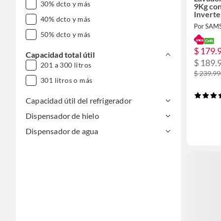
30% dcto y más
9Kg con
Inverte
40% dcto y más
Por SA
50% dcto y más
$ 179.
Capacidad total útil
$ 189.
201 a 300 litros
$ 239.9
301 litros o más
Capacidad útil del refrigerador
Dispensador de hielo
Dispensador de agua