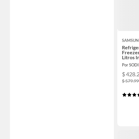
SAMSUN
Refrig
Freezer
Litros 
RB33J3
Por SOD
$ 428.
$ 579.9