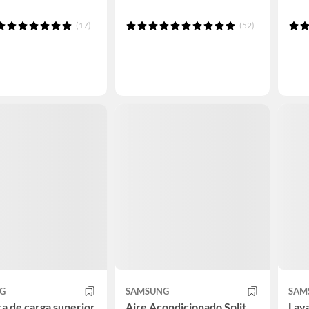
(17)
(52)
G
SAMSUNG
SAM
a de carga superior
Aire Acondicionado Split
Lava