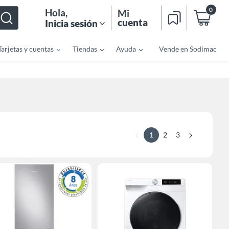
0
Hola
,
Mi
cuenta
Inicia sesión
Tarjetas y cuentas
Tiendas
Ayuda
Vende en Sodimac
1
2
3