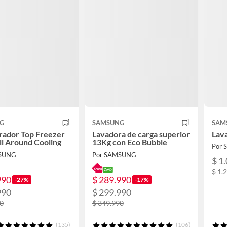
G
SAMSUNG
SAM
rador Top Freezer
Lavadora de carga superior
Lav
All Around Cooling
13Kg con Eco Bubble
Por
MSUNG
Por SAMSUNG
$ 1
$ 1.
990
$ 289.990
-27%
-17%
990
$ 299.990
90
$ 349.990
(135)
(106)