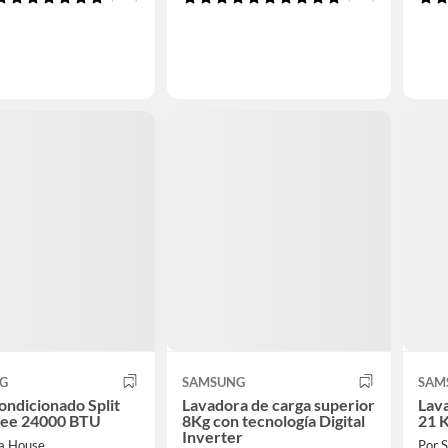
G
SAMSUNG
SAM
ondicionado Split
Lavadora de carga superior
Lav
ee 24000 BTU
8Kg con tecnología Digital
21 
Inverter
a House
Por