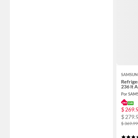
SAMSUN
Refrige
236 lt 
Por SA
$ 269.
$ 279.
$ 369.9