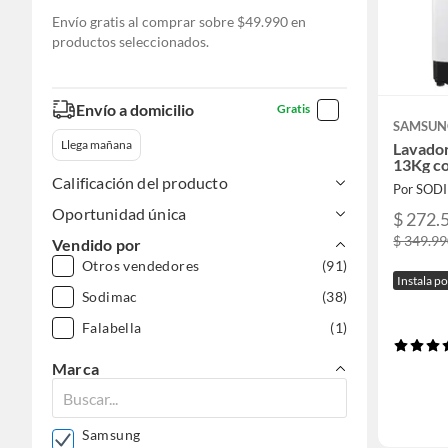
Envío gratis al comprar sobre $49.990 en
productos seleccionados.
Envío a domicilio
Gratis
SAMSUN
Llega mañana
Lavador
13Kg c
Calificación del producto
Por SOD
Oportunidad única
$ 272.
$ 349.9
Vendido por
Otros vendedores
(91)
Instala p
Sodimac
(38)
Falabella
(1)
Marca
Samsung