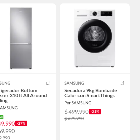
SUNG
SAMSUNG
rigerador Bottom
Secadora 9kg Bomba de
zer 310 lt All Around
Calor con SmartThings
ling
Por SAMSUNG
 SAMSUNG
$ 499.990
-21%
$ 629.990
49.990
-27%
69.990
9.990