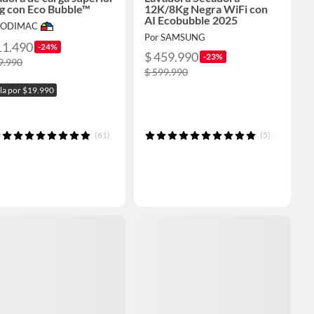
g con Eco Bubble™
12K/8Kg Negra WiFi con
AI Ecobubble 2025
 SODIMAC
Por SAMSUNG
11.490
-24%
$ 459.990
-23%
9.990
$ 599.990
ala por $19.990
(61)
(5)