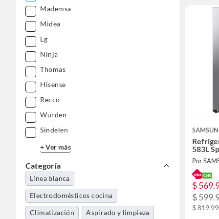
Mademsa
Midea
Lg
Ninja
Thomas
Hisense
Recco
Wurden
Sindelen
SAMSUN
Refrige
+ Ver más
583L S
Por SA
Categoría
Línea blanca
$ 569.
Electrodomésticos cocina
$ 599.
$ 819.9
Climatización
Aspirado y limpieza