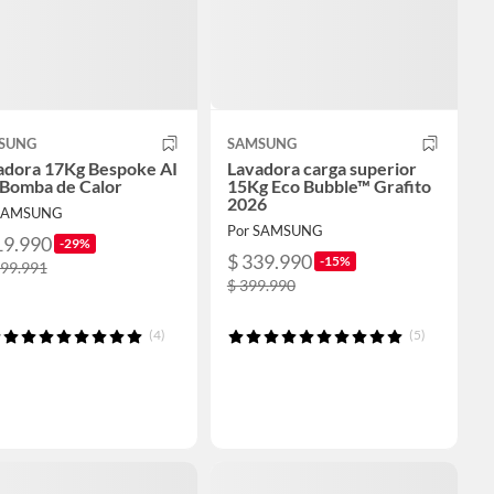
SUNG
SAMSUNG
adora 17Kg Bespoke AI
Lavadora carga superior
 Bomba de Calor
15Kg Eco Bubble™ Grafito
2026
 SAMSUNG
Por SAMSUNG
19.990
-29%
$ 339.990
-15%
299.991
$ 399.990
(4)
(5)