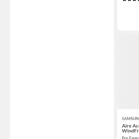
SAMSUN
Aire Ac
WindFr
Por Emm