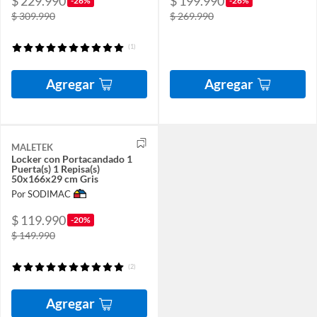
$ 229.990
$ 199.990
-26%
-26%
$ 309.990
$ 269.990
(1)
Agregar
Agregar
MALETEK
Locker con Portacandado 1
Puerta(s) 1 Repisa(s)
50x166x29 cm Gris
Por SODIMAC
$ 119.990
-20%
$ 149.990
(2)
Agregar