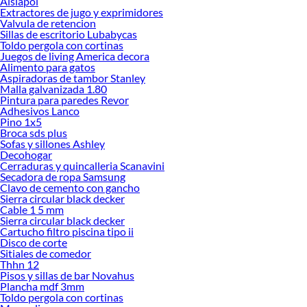
Aislapol
Herramientas, materiales y accesorios de calidad para tus proyectos y
Extractores de jugo y exprimidores
renovación de espacios. ¡Visítanos y descubre todo lo que tenemos para
Valvula de retencion
ofrecerte!
Sillas de escritorio Lubabycas
Toldo pergola con cortinas
Encuentra una amplia variedad de productos de Clóset en Sodimac. Encuentra
Juegos de living America decora
todo lo necesario para tus proyectos de renovación y decoración. ¡Visítanos y
Alimento para gatos
haz tus ideas realidad!
Aspiradoras de tambor Stanley
Malla galvanizada 1.80
Pintura para paredes Revor
Adhesivos Lanco
Pino 1x5
Broca sds plus
Sofas y sillones Ashley
Decohogar
Cerraduras y quincalleria Scanavini
Secadora de ropa Samsung
Clavo de cemento con gancho
Sierra circular black decker
Cable 1 5 mm
Sierra circular black decker
Cartucho filtro piscina tipo ii
Disco de corte
Sitiales de comedor
Thhn 12
Pisos y sillas de bar Novahus
Plancha mdf 3mm
Toldo pergola con cortinas