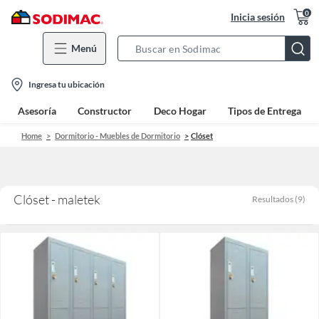
0
Inicia sesión
Menú
Search
Bar
location-
Ingresa tu ubicación
icon
Asesoría
Constructor
Deco Hogar
Tipos de Entrega
Home
Dormitorio - Muebles de Dormitorio
Clóset
Clóset - maletek
Resultados
(
9
)