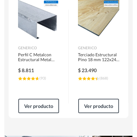
Herramientas Manuales
Sierras Circulares
GENERICO
GENERICO
Perfil C Metalcon
Terciado Estructural
Estructural Metal
Pino 18 mm 122x244
62x20x0.85 mm 6 m
cm
$
8.811
$
23.490
(
93
)
(
868
)
Ver producto
Ver producto