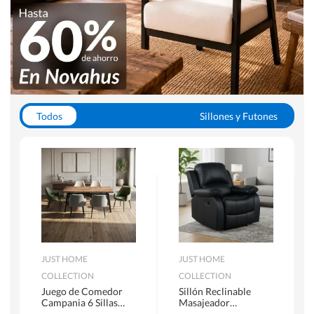
Todos
Sillones y Futones
Juegos de Comedor
Lamparas
Closets
Escritorios y Sillas PC
Racks y Muebles TV
Alfombras
JUST HOME
JUST HOME
COLLECTION
COLLECTION
Juego de Comedor
Sillón Reclinable
Campania 6 Sillas
Masajeador
Mesa Rectangular
Calentador 1 cuerpo