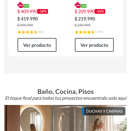
180 x 90 x 76 cm
Atlanta 91x101x94
Café
cm Negro
$
409.990
$
209.990
-18%
-16%
$
419.990
$
219.990
$
499.990
$
249.990
(
46
)
(
149
)
Ver producto
Ver producto
Baño, Cocina, Pisos
El toque final para todos tus proyectos encuentralo solo aquí