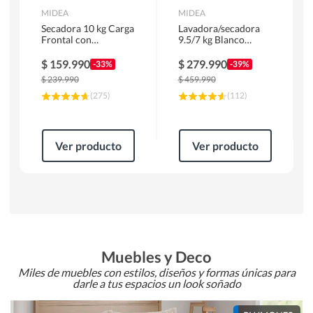
MIDEA
MIDEA
Secadora 10 kg Carga
Lavadora/secadora
Frontal con
9.5/7 kg Blanco
Evacuación Blanco
MLSF-095B/W
MD100A100/W2
$
159.990
$
279.990
-33%
-39%
$
239.990
$
459.990
(
275
)
(
112
)
Ver producto
Ver producto
Muebles y Deco
Miles de muebles con estilos, diseños y formas únicas para
darle a tus espacios un look soñado