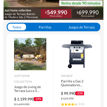
Todos
Parrillas
Juegos de Terraza
Toldos
JUST HOME
MR BEEF
Parrilla a Gas 2
COLLECTION
Quemadores
Juego de Living de
Bandejas Laterales
Terraza Lucca 5
$
99.990
-23%
Personas Natural
$
1.199.990
$
129.990
-29%
(
243
)
$
1.699.990