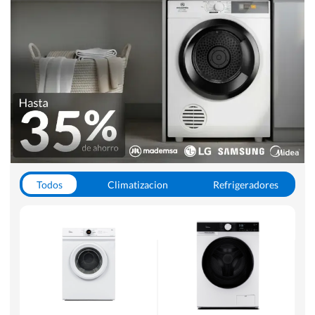
Todos
Climatizacion
Refrigeradores
Lavado y Secado
Cocinas
Aspiradoras
Hornos y Microondas
Otros