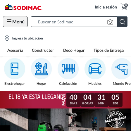
0
Inicia sesión
Menú
Search
Bar
location-
Ingresa tu ubicación
icon
Asesoría
Constructor
Deco Hogar
Tipos de Entrega
Electrohogar
Hogar
Calefacción
Muebles
Mundo Pro
40
04
31
02
EL 18 YA ESTÁ LLEGANDO
DÍAS
HORAS
MIN
SEG