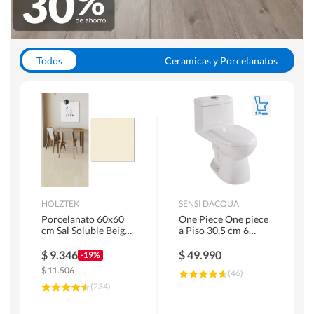
Todos
Ceramicas y Porcelanatos
Calefont y Termos
Pisos Vinilicos
WC y Sanitarios
Pisos Flotantes y Laminados
Pinturas
Duchas y Mamparas
HOLZTEK
SENSI DACQUA
Porcelanato 60x60
One Piece One piece
cm Sal Soluble Beige
a Piso 30,5 cm 6
1.44 m2
Litros Riva Blanco
$
9.346
$
49.990
-19%
$
11.506
(
46
)
(
234
)