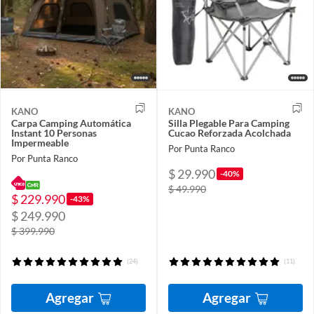
KANO
KANO
Carpa Camping Automática
Silla Plegable Para Camping
Instant 10 Personas
Cucao Reforzada Acolchada
Impermeable
Por Punta Ranco
Por Punta Ranco
$ 29.990
-40%
$ 49.990
$ 229.990
-43%
$ 249.990
$ 399.990
(24)
(11)
Agregar
Agregar