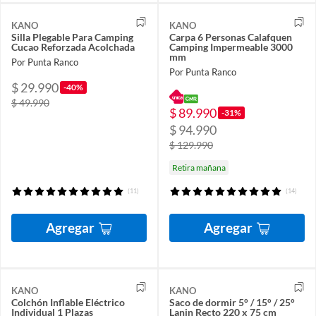
KANO
KANO
Silla Plegable Para Camping
Carpa 6 Personas Calafquen
Cucao Reforzada Acolchada
Camping Impermeable 3000
mm
Por Punta Ranco
Por Punta Ranco
$ 29.990
-40%
$ 49.990
$ 89.990
-31%
$ 94.990
$ 129.990
Retira mañana
(11)
(14)
Agregar
Agregar
KANO
KANO
Colchón Inflable Eléctrico
Saco de dormir 5° / 15° / 25°
Individual 1 Plazas
Lanin Recto 220 x 75 cm