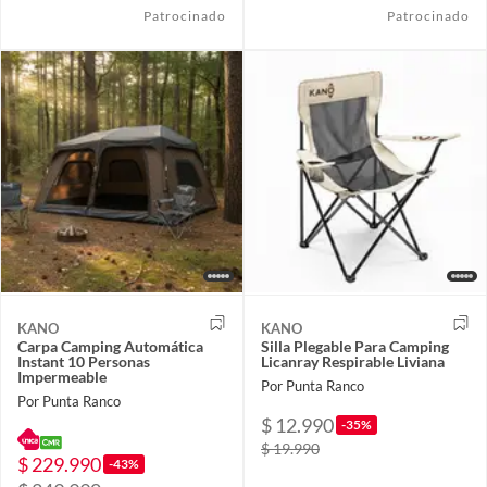
Patrocinado
Patrocinado
KANO
KANO
Carpa Camping Automática
Silla Plegable Para Camping
Instant 10 Personas
Licanray Respirable Liviana
Impermeable
Por Punta Ranco
Por Punta Ranco
$ 12.990
-35%
$ 19.990
$ 229.990
-43%