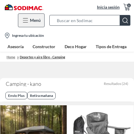
0
Inicia sesión
Menú
Search
Bar
location-
Ingresa tu ubicación
icon
Asesoría
Constructor
Deco Hogar
Tipos de Entrega
Home
Deportes y aire libre - Camping
Camping - kano
Resultados
(
24
)
Envio Plus
Retira mañana