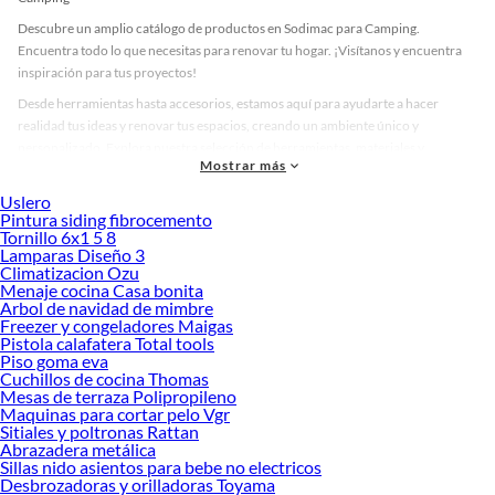
Descubre un amplio catálogo de productos en Sodimac para Camping.
Encuentra todo lo que necesitas para renovar tu hogar. ¡Visítanos y encuentra
inspiración para tus proyectos!
Desde herramientas hasta accesorios, estamos aquí para ayudarte a hacer
realidad tus ideas y renovar tus espacios, creando un ambiente único y
personalizado. Explora nuestra selección de herramientas, materiales y
Mostrar más
accesorios de calidad que te ayudarán a crear un espacio más tú.
Uslero
Desde remodelaciones hasta proyectos de decoración, estamos aquí para hacer
Pintura siding fibrocemento
tus ideas realidad. ¡Visítanos y encuentra todo lo que tenemos para ofrecerte en
Tornillo 6x1 5 8
Camping!
Lamparas Diseño 3
Climatizacion Ozu
Explora la variedad de productos de Camping en Sodimac
Menaje cocina Casa bonita
Arbol de navidad de mimbre
Herramientas, materiales y accesorios de calidad para tus proyectos y
Freezer y congeladores Maigas
renovación de espacios. ¡Visítanos y descubre todo lo que tenemos para
Pistola calafatera Total tools
ofrecerte!
Piso goma eva
Cuchillos de cocina Thomas
Encuentra una amplia variedad de productos de Camping en Sodimac.
Mesas de terraza Polipropileno
Encuentra todo lo necesario para tus proyectos de renovación y decoración.
Maquinas para cortar pelo Vgr
¡Visítanos y haz tus ideas realidad!
Sitiales y poltronas Rattan
Abrazadera metálica
Sillas nido asientos para bebe no electricos
Desbrozadoras y orilladoras Toyama