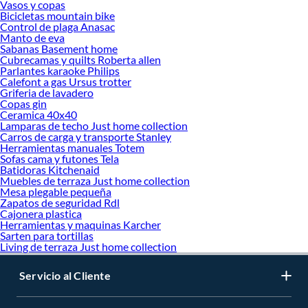
Vasos y copas
Bicicletas mountain bike
Control de plaga Anasac
Manto de eva
Sabanas Basement home
Cubrecamas y quilts Roberta allen
Parlantes karaoke Philips
Calefont a gas Ursus trotter
Griferia de lavadero
Copas gin
Ceramica 40x40
Lamparas de techo Just home collection
Carros de carga y transporte Stanley
Herramientas manuales Totem
Sofas cama y futones Tela
Batidoras Kitchenaid
Muebles de terraza Just home collection
Mesa plegable pequeña
Zapatos de seguridad Rdl
Cajonera plastica
Herramientas y maquinas Karcher
Sarten para tortillas
Living de terraza Just home collection
Servicio al Cliente