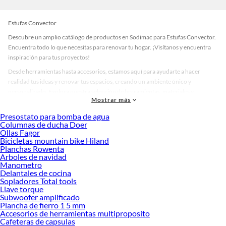
Estufas Convector
Descubre un amplio catálogo de productos en Sodimac para Estufas Convector.
Encuentra todo lo que necesitas para renovar tu hogar. ¡Visítanos y encuentra
inspiración para tus proyectos!
Desde herramientas hasta accesorios, estamos aquí para ayudarte a hacer
realidad tus ideas y renovar tus espacios, creando un ambiente único y
personalizado. Explora nuestra selección de herramientas, materiales y
Mostrar más
accesorios de calidad que te ayudarán a crear un espacio más tú.
Presostato para bomba de agua
Desde remodelaciones hasta proyectos de decoración, estamos aquí para hacer
Columnas de ducha Doer
tus ideas realidad. ¡Visítanos y encuentra todo lo que tenemos para ofrecerte en
Ollas Fagor
Estufas Convector!
Bicicletas mountain bike Hiland
Planchas Rowenta
Explora la variedad de productos de Estufas Convector en Sodimac
Arboles de navidad
Manometro
Herramientas, materiales y accesorios de calidad para tus proyectos y
Delantales de cocina
renovación de espacios. ¡Visítanos y descubre todo lo que tenemos para
Sopladores Total tools
ofrecerte!
Llave torque
Subwoofer amplificado
Encuentra una amplia variedad de productos de Estufas Convector en Sodimac.
Plancha de fierro 1 5 mm
Encuentra todo lo necesario para tus proyectos de renovación y decoración.
Accesorios de herramientas multiproposito
¡Visítanos y haz tus ideas realidad!
Cafeteras de capsulas