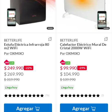
BETTERLIFE
BETTERLIFE
Estufa Eléctrica Infrarroja 80
Calefactor Eléctrico Mural De
m2 WiFi
Cristal 2000W WiFi
Por OXIMIXO
Por OXIMIXO
$ 249.990
$ 99.990
-22%
-29%
$ 269.990
$ 104.990
$ 319.990
$ 139.990
Llega hoy
Llega hoy
(76)
(2)
Agregar
Agregar