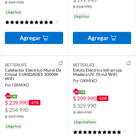
$ 109.990
$ 264.990
Llega hoy
Llega hoy
(3)
Agregar
Agregar
BETTERLIFE
BETTERLIFE
Calefactor Eléctrico Mural De
Estufa Eléctrica Infrarroja
Cristal 3 UNIDADES 1000W
Madera UV 70 m2 WiFi
WiFi
Por OXIMIXO
Por OXIMIXO
$ 299.990
-23%
$ 239.990
-27%
$ 329.990
$ 254.990
$ 389.990
$ 329.990
Llega mañana
Llega hoy
(5)