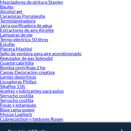
Mezcladores de pintura Stanley
Baules
Alcohol gel
Ceramicas Porcelanite
Termolaminadora
Jarra purificadora de agua
Extractores de aire Airolite
Lamparas de pie
Termo electrico 50 litros
Estufas
Piecera Mashini
Sello de ventana para aire acondicionado
Regulador de gas Splendid
Guante cabritilla
Bomba centrifuga 2 hp
Camas Decoracion creativa
Lentes deportivos
Licuadoras Philips
Sikaflex 11fc
Aceites y lubricantes para autos
Serrucho costilla
Serrucho costilla
Fosas y estanques
Base cama queen
Mouse Logitech
Cubrecolchon y faldones Rosen