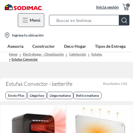
0
Inicia sesión
Menú
Search
Bar
location-
Ingresa tu ubicación
icon
Asesoría
Constructor
Deco Hogar
Tipos de Entrega
Home
Electrohogar - Climatización
Calefacción
Estufas
Estufas Convector
Estufas Convector - betterlife
Resultados
(
10
)
Envio Plus
Llega hoy
Llega mañana
Retira mañana