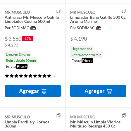
MR MUSCULO
MR MUSCULO
Antigrasa Mr. Músculo Gatillo
Limpiador Baño Gatillo 500 Cc
Limpiador Cocina 500 ml
Aroma Marine
Por SODIMAC
Por SODIMAC
$ 3.560
$ 4.190
-17%
$ 4.290
Llega mañana
Llega en
2 horas
Retira desde 90 min
Retira desde 90 min
Envío
Plus
+
Envío
Plus
+
(2)
Agregar
Agregar
MR MUSCULO
MR MUSCULO
Limpia Parrilla y Hornos
Mr. Músculo Limpia Vidrios
360ml
Multiuso Recarga 450 Cc