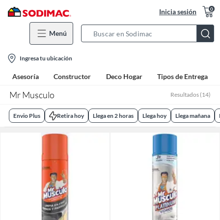
0
Inicia sesión
Menú
Search
Bar
location-
Ingresa tu ubicación
icon
Asesoría
Constructor
Deco Hogar
Tipos de Entrega
Mr Musculo
Resultados
(
14
)
Envio Plus
Retira hoy
Llega en 2 horas
Llega hoy
Llega mañana