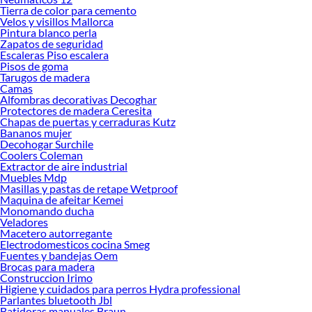
Tierra de color para cemento
Velos y visillos Mallorca
Pintura blanco perla
Zapatos de seguridad
Escaleras Piso escalera
Pisos de goma
Tarugos de madera
Camas
Alfombras decorativas Decoghar
Protectores de madera Ceresita
Chapas de puertas y cerraduras Kutz
Bananos mujer
Decohogar Surchile
Coolers Coleman
Extractor de aire industrial
Muebles Mdp
Masillas y pastas de retape Wetproof
Maquina de afeitar Kemei
Monomando ducha
Veladores
Macetero autorregante
Electrodomesticos cocina Smeg
Fuentes y bandejas Oem
Brocas para madera
Construccion Irimo
Higiene y cuidados para perros Hydra professional
Parlantes bluetooth Jbl
Batidoras manuales Braun