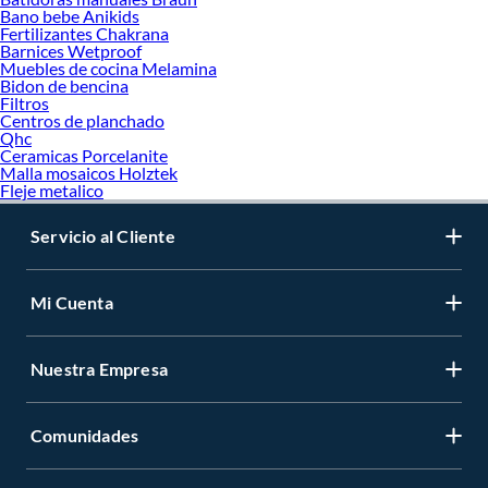
Bano bebe Anikids
Fertilizantes Chakrana
Barnices Wetproof
Muebles de cocina Melamina
Bidon de bencina
Filtros
Centros de planchado
Qhc
Ceramicas Porcelanite
Malla mosaicos Holztek
Fleje metalico
Servicio al Cliente
Mi Cuenta
Nuestra Empresa
Comunidades