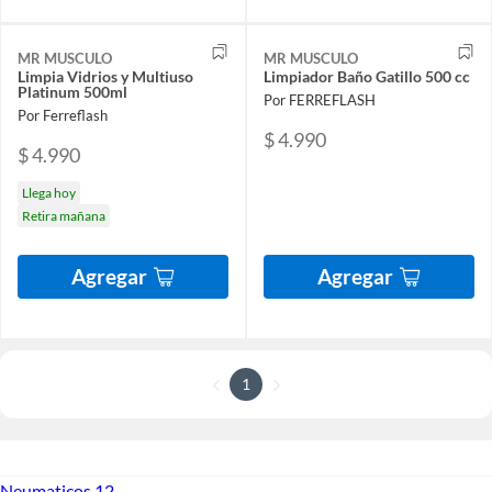
MR MUSCULO
MR MUSCULO
Limpia Vidrios y Multiuso
Limpiador Baño Gatillo 500 cc
Platinum 500ml
Por FERREFLASH
Por Ferreflash
$ 4.990
$ 4.990
Llega hoy
Retira mañana
Agregar
Agregar
1
Neumaticos 12