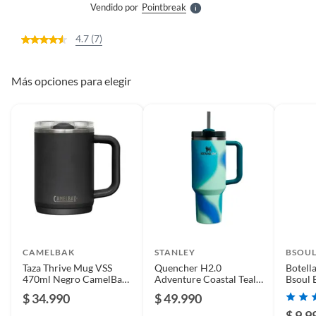
Vendido por
Pointbreak
S
4.7 (7)
Más opciones para elegir
CAMELBAK
STANLEY
BSOU
Taza Thrive Mug VSS
Quencher H2.0
Botell
470ml Negro CamelBak
Adventure Coastal Teal
Bsoul
CAMELBAK
Motion - 1.18 lt
$ 34.990
$ 49.990
$ 9.9