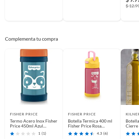
$ 12.9
Complementa tu compra
FISHER PRICE
FISHER PRICE
KILNE
Termo Acero Inox Fisher
Botella Termica 400 ml
Botell
Price 450ml Azul
Fisher Price Rosa
Cierre
BB1090
BB1023
1
(1)
4.3
(6)