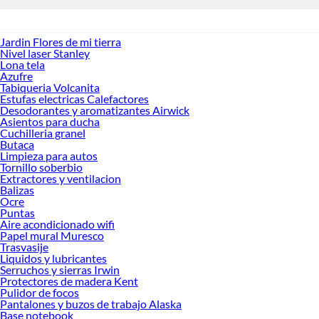
Jardin Flores de mi tierra
Nivel laser Stanley
Lona tela
Azufre
Tabiqueria Volcanita
Estufas electricas Calefactores
Desodorantes y aromatizantes Airwick
Asientos para ducha
Cuchilleria granel
Butaca
Limpieza para autos
Tornillo soberbio
Extractores y ventilacion
Balizas
Ocre
Puntas
Aire acondicionado wifi
Papel mural Muresco
Trasvasije
Liquidos y lubricantes
Serruchos y sierras Irwin
Protectores de madera Kent
Pulidor de focos
Pantalones y buzos de trabajo Alaska
Base notebook