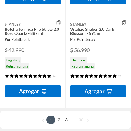
STANLEY
STANLEY
Botella Térmica Flip Straw 2.0
Vitalize Shaker 2.0 Dark
Rose Quartz - 887 ml
Blossom - 591 ml
Por Pointbreak
Por Pointbreak
$ 42.990
$ 56.990
Llega hoy
Llega hoy
Retira mañana
Retira mañana
(5)
(6)
Agregar
Agregar
...
1
2
3
30