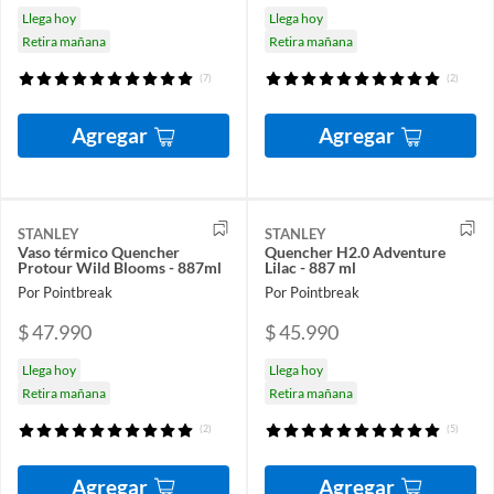
Llega hoy
Llega hoy
Retira mañana
Retira mañana
(7)
(2)
Agregar
Agregar
STANLEY
STANLEY
Vaso térmico Quencher
Quencher H2.0 Adventure
Protour Wild Blooms - 887ml
Lilac - 887 ml
Por Pointbreak
Por Pointbreak
$ 47.990
$ 45.990
Llega hoy
Llega hoy
Retira mañana
Retira mañana
(2)
(5)
Agregar
Agregar