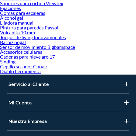
Soportes para cortina Viewtex
Fijaciones
Gomas para escaleras
Alcohol gel
Lijadora manual
Pintura para paredes Passol
Volcanita 10 mm
Juegos de living Innovamuebles
Barniz nogal
Sensor de movimiento Bigbamspace
Accesorios celulares
Cadenas para nieve aro 17
Sinding
Cepillo secador Conair
Diablo herramienta
Servicio al Cliente
Mi Cuenta
Nuestra Empresa