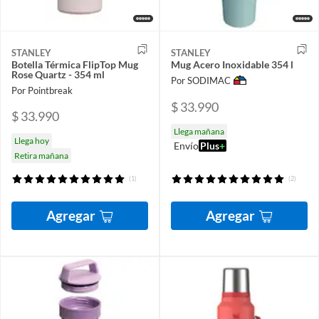
STANLEY
STANLEY
Botella Térmica FlipTop Mug
Mug Acero Inoxidable 354 l
Rose Quartz - 354 ml
Por SODIMAC
Por Pointbreak
$ 33.990
$ 33.990
Llega mañana
Llega hoy
Envío
Plus
+
Retira mañana
(1)
(2)
Agregar
Agregar