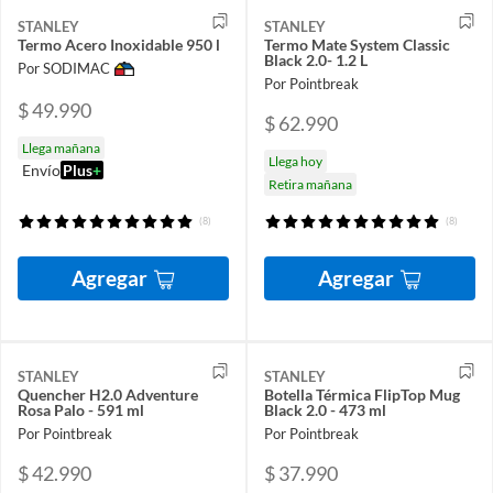
STANLEY
STANLEY
Termo Acero Inoxidable 950 l
Termo Mate System Classic
Black 2.0- 1.2 L
Por SODIMAC
Por Pointbreak
$ 49.990
$ 62.990
Llega mañana
Llega hoy
Envío
Plus
+
Retira mañana
(8)
(8)
Agregar
Agregar
STANLEY
STANLEY
Quencher H2.0 Adventure
Botella Térmica FlipTop Mug
Rosa Palo - 591 ml
Black 2.0 - 473 ml
Por Pointbreak
Por Pointbreak
$ 42.990
$ 37.990