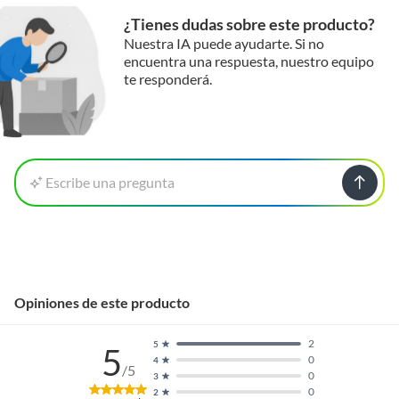
¿Tienes dudas sobre este producto?
Nuestra IA puede ayudarte. Si no
encuentra una respuesta, nuestro equipo
te responderá.
Escribe una pregunta
Opiniones de este producto
2
5
5
0
4
/5
0
3
0
2