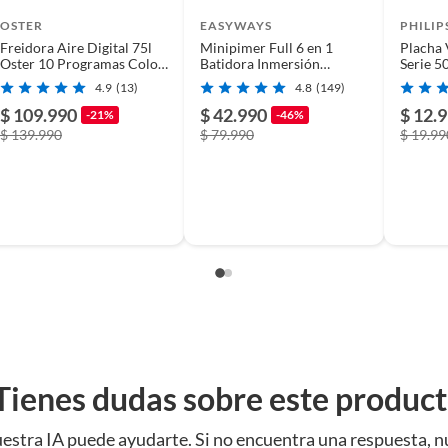
OSTER
EASYWAYS
PHILIP
Freidora Aire Digital 75l
Minipimer Full 6 en 1
Placha 
Oster 10 Programas Color
Batidora Inmersión
Serie 5
Gris
Picadora EasyWays
DST052
4.9
(13)
4.8
(149)
$ 109.990
$ 42.990
$ 12.
-21%
-46%
$ 139.990
$ 79.990
$ 19.99
Tienes dudas sobre este produc
estra IA puede ayudarte. Si no encuentra una respuesta, n