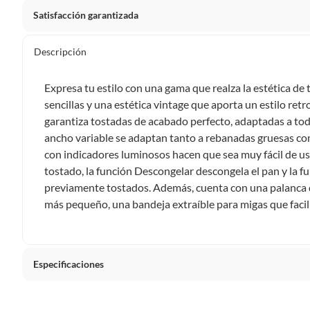
Satisfacción garantizada
Por ley, tienes hasta
10 días para devolver un producto
si
Descripción
Debe estar en perfecto estado, con todas sus etiquetas, sell
en cuenta que lo debes haber comprado por internet y que 
Expresa tu estilo con una gama que realza la estética de 
Productos que, por su naturaleza, no puedan ser devueltos, pu
sencillas y una estética vintage que aporta un estilo retr
Confeccionados a la medida.
garantiza tostadas de acabado perfecto, adaptadas a tod
De uso personal.
ancho variable se adaptan tanto a rebanadas gruesas com
con indicadores luminosos hacen que sea muy fácil de usa
En sodimac.cl te damos
30 días desde que recibes el prod
tostado, la función Descongelar descongela el pan y la f
etiquetas y sin uso, tal como te lo entregamos.
previamente tostados. Además, cuenta con una palanca d
Productos digitales que se entregan a través de una desc
más pequeño, una bandeja extraíble para migas que facili
programas para el computador.
Productos a pedido o confeccionados a medida.
Productos que han sido informados como imperfectos, 
remanufacturados o con alguna deficiencia, que sean comprado
Especificaciones
Alimentos, bebidas, medicamentos, suplementos alimenticios, v
Pinturas de un color a solicitud.
País de origen
China