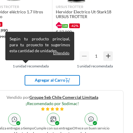
US TROTTER
URSUS TROTTER
idor eléctrico 1.7 litros
Hervidor Electrico Ut-Stark18
ro
URSUS TROTTER
%
-42%
.990
$
37.990
990
$
39.990
Según tu producto principal,
$
65.990
para tu proyecto te sugerimos
esta cantidad de unidades.
Entendido
1
unidad recomendada
1
unidad recomendada
Agregar al Carro
Vendido por
Groupe Seb Chile Comercial Limitada
¡Recomendado por Sodimac!
liza entregas a tiempo
Cumple con sus entregas
Ofrece un buen servicio