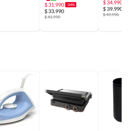
$ 34.990
-3
$ 31.990
-24%
$ 39.990
$ 33.990
$ 49.990
$ 41.990