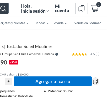
0
Hola
,
Mi
cuenta
Inicia sesión
Tarjetas y cuentas
Tiendas
Ayuda
Vende en Sodimac
o
f
n
I
r
e
Tostador Soleil Moulinex
|
l
EX
l
e
4.6 (5)
r
Groupe Seb Chile Comercial Limitada
S
990
-30%
 CMR y ahorra $10.000
Agregar al carro
+
 pequeños
Potencia
:
850 W
domésticos
:
Robots de