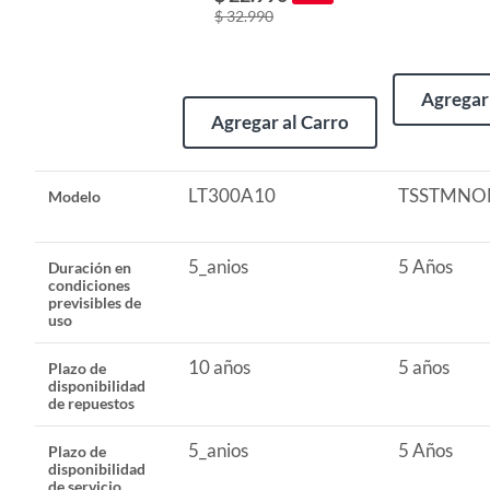
$ 32.990
Plazo de disponibilidad de repuestos
10 años
Agregar 
Agregar al Carro
LT300A10
TSSTMNO
Modelo
5_anios
5 Años
Duración en
condiciones
previsibles de
uso
10 años
5 años
Plazo de
disponibilidad
de repuestos
5_anios
5 Años
Plazo de
disponibilidad
de servicio