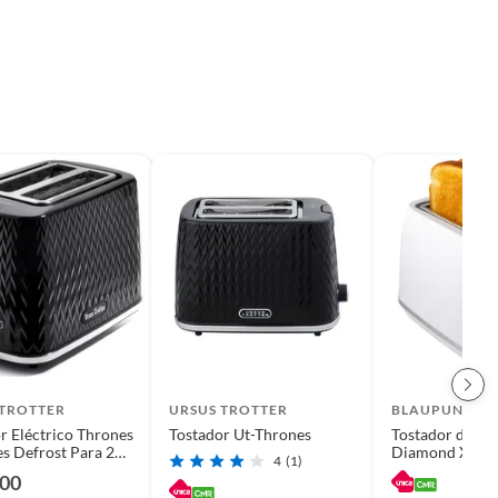
 TROTTER
URSUS TROTTER
BLAUPUNKT
r Eléctrico Thrones
Tostador Ut-Thrones
Tostador de Pan
es Defrost Para 2
Diamond XL D
4
(1)
3en1
000