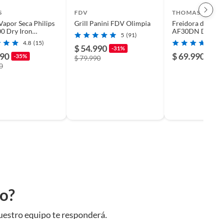
S
FDV
THOMAS
Vapor Seca Philips
Grill Panini FDV Olimpia
Freidora de Ai
00 Dry Iron
AF30DN Digita
5
(91)
0/20 Azul
de 3,0 lts
4.8
(15)
$ 54.990
-31%
990
$ 69.990
-35%
$ 79.990
0
to?
uestro equipo te responderá.