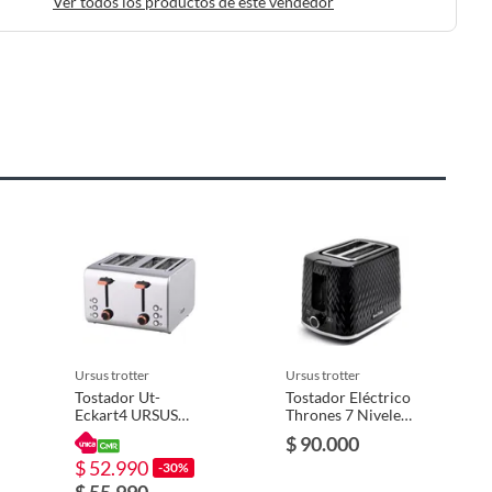
Ver todos los productos de este vendedor
ursus trotter
ursus trotter
Tostador Ut-
Tostador Eléctrico
Eckart4 URSUS
Thrones 7 Niveles
TROTTER
Defrost Para 2
$ 90.000
Panes
$ 52.990
-30%
$ 55.990