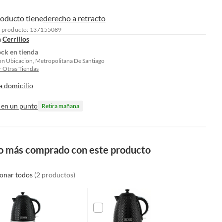
roducto tiene
derecho a retracto
l producto: 137155089
n
Cerrillos
ock en tienda
on Ubicacion, Metropolitana De Santiago
 Otras Tiendas
a domicilio
 en un punto
Retira mañana
o más comprado con este producto
ionar todos
(2 productos)