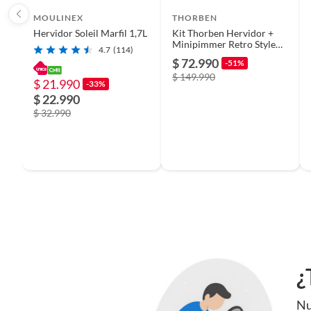
MOULINEX
THORBEN
Hervidor Soleil Marfil 1,7L
Kit Thorben Hervidor +
Minipimmer Retro Style
4.7
(114)
Black
$ 72.990
-51%
$ 149.990
$ 21.990
-33%
$ 22.990
$ 32.990
¿
Nu