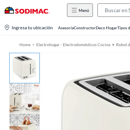
Menú
l
Ingresa tu ubicación
Asesoría
Constructor
Deco Hogar
Tipos 
o
c
Home
Electrohogar - Electrodomésticos Cocina
Robot 
a
t
i
o
n
-
i
c
o
n