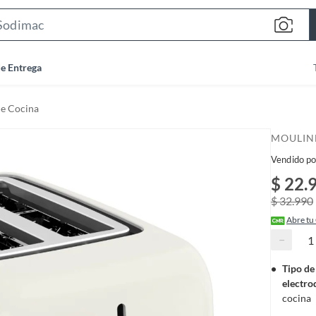
S
e
a
de Entrega
r
c
de Cocina
h
B
MOULIN
a
Vendido po
r
$ 22.
$ 32.990
Abre tu
−
Tipo de
electro
cocina