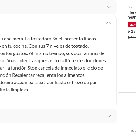
URS
Herv
neg
 te arrepientes de la compra.
os intactos y sin uso, tal como te lo entregamos. Ten
-36
$
15
hay ciertas categorías que no tienen este derecho:
$
24.
tu encimera. La tostadora Soleil presenta líneas
edan deteriorarse o caducar con rapidez.
o en tu cocina. Con sus 7 niveles de tostado,
os los gustos. Al mismo tiempo, sus dos ranuras de
o finas, mientras que sus tres diferentes funciones
r: la función Stop cancela de inmediato el ciclo de
ucto
. Debe estar en perfecto estado, con todas sus
unción Recalentar recalienta los alimentos
e extracción para extraer hasta el trozo de pan
arga electrónica, por ejemplo, cupones de experiencia o
ta la limpieza.
usados, reparados, abiertos, de segunda selección,
s en esa condición a un precio reducido.
itaminas, entre otros análogos.
Rea