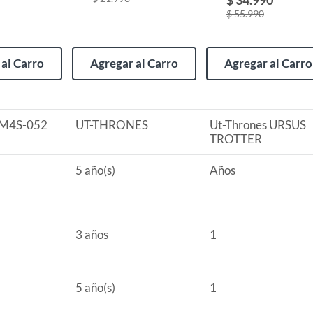
$ 55.990
al Carro
Agregar al Carro
Agregar al Carro
M4S-052
UT-THRONES
Ut-Thrones URSUS
TROTTER
5 año(s)
Años
3 años
1
5 año(s)
1