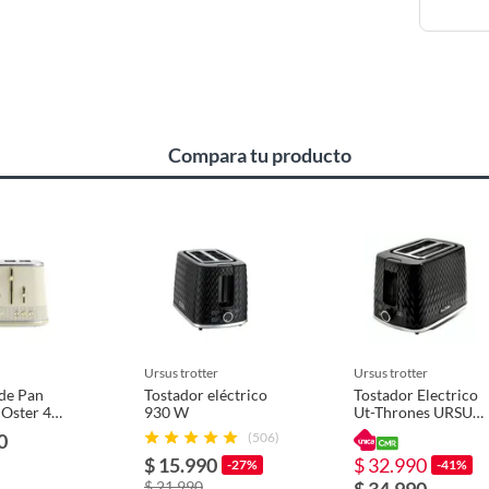
de cocina
Compara tu producto
10
ursus trotter
ursus trotter
de Pan
Tostador eléctrico
Tostador Electrico
Oster 4
930 W
Ut-Thrones URSUS
s
TROTTER
0
(506)
OM4S-
$ 15.990
$ 32.990
-27%
-41%
$ 21.990
$ 34.990