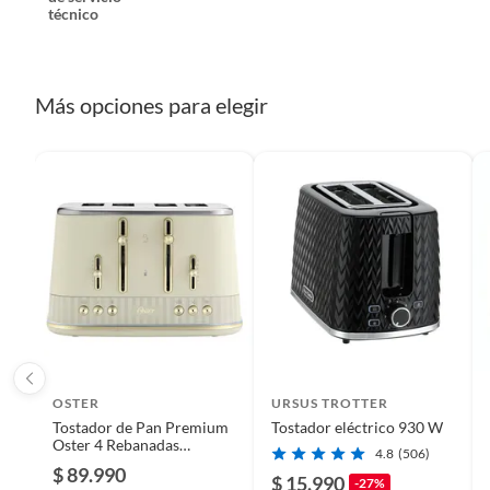
técnico
Más opciones para elegir
OSTER
URSUS TROTTER
Tostador de Pan Premium
Tostador eléctrico 930 W
Oster 4 Rebanadas
4.8
(506)
TSSTMNOM4S-052
$ 89.990
$ 15.990
-27%