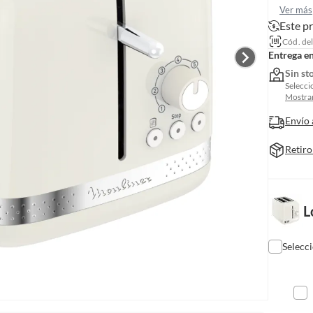
Ver más
Este p
Cód. de
Entrega e
Sin st
Selecci
Mostrar
Envío 
Retiro
L
Selecc