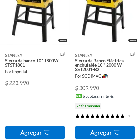
STANLEY
STANLEY
Sierra de banco 10" 1800W
Sierra de Banco Eléctrica
STST1801
enchufable 10 " 2000 W
SST2001-B2
Por Imperial
Por SODIMAC
$ 223.990
$ 309.990
6
cuotas sin interés
Retira mañana
(2)
Agregar
Agregar