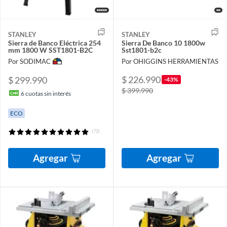
STANLEY
STANLEY
Sierra de Banco Eléctrica 254
Sierra De Banco 10 1800w
mm 1800 W SST1801-B2C
Sst1801-b2c
Por SODIMAC
Por OHIGGINS HERRAMIENTAS
$ 226.990
$ 299.990
-43%
$ 399.990
6
cuotas sin interés
ECO
(72)
Agregar
Agregar