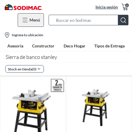
0
Inicia sesión
Menú
Search
Bar
location-
Ingresa tu ubicación
icon
Asesoría
Constructor
Deco Hogar
Tipos de Entrega
Sierra de banco stanley
Stock en tienda
(
0
)