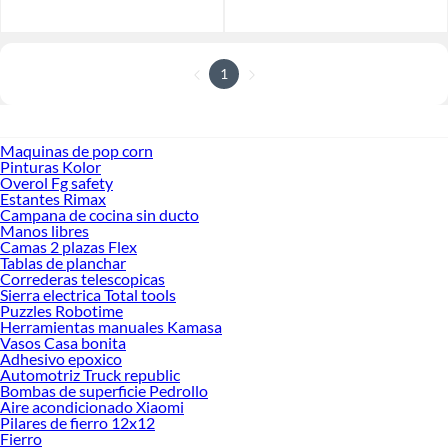
1
Maquinas de pop corn
Pinturas Kolor
Overol Fg safety
Estantes Rimax
Campana de cocina sin ducto
Manos libres
Camas 2 plazas Flex
Tablas de planchar
Correderas telescopicas
Sierra electrica Total tools
Puzzles Robotime
Herramientas manuales Kamasa
Vasos Casa bonita
Adhesivo epoxico
Automotriz Truck republic
Bombas de superficie Pedrollo
Aire acondicionado Xiaomi
Pilares de fierro 12x12
Fierro