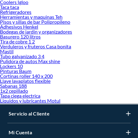
Coolers Igloo
Taca taca
Refrigeradores
Herramientas y maquinas Teh
Pisos y sillas de bar Polipropileno
Adhesivos Henkel
Bodegas de jardin y organizadores
Basurero 120 litros
Tira de cobre 1 2
Verduleros y fruteros Casa bonita
Mastil
Tubo galvanizado 3 4
Pulidora de autos Max shine
Lockers 10
Pinturas Baum
Cortinas roller 140 x 200
Llave lavaplatos flexible
Sabanas 188
1x2 cepillado
Tapa ciega electrica
Liquidos y lubricantes Motul
Servicio al Cliente
Mi Cuenta