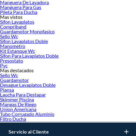
Manguera De Lavadora
Manguera Para Gas
Pileta Para Ducha
Mas vistos
Sifon Lavaplatos
Compriband
Guardamotor Monofasico
Sello Wc
Sifon Lavaplatos Doble
Manometro
Kit Estanque Wc
Sifon Para Lavaplatos Doble
Presostato
Pvc
Mas destacados
Sello Wc
Guardamotor
Desague Lavaplatos Doble
Plansa
Laucha Para Destapar
Skimmer Piscina
Mangas De Riego
Union Americana
Tubo Corrugado Aluminio
Filtro Ducha
Servicio al Cliente