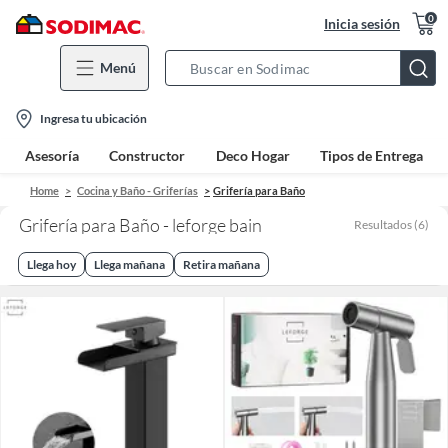
0
Inicia sesión
Menú
Search
Bar
location-
Ingresa tu ubicación
icon
Asesoría
Constructor
Deco Hogar
Tipos de Entrega
Home
Cocina y Baño - Griferías
Grifería para Baño
Grifería para Baño - leforge bain
Resultados
(
6
)
Llega hoy
Llega mañana
Retira mañana