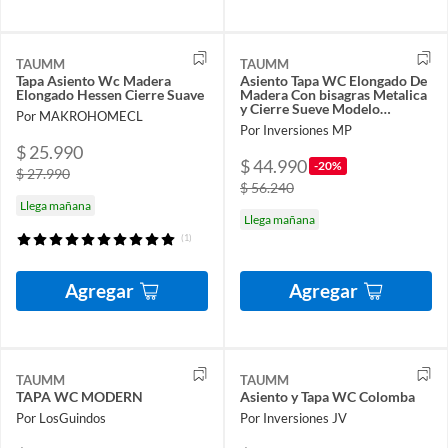
TAUMM
TAUMM
Tapa Asiento Wc Madera
Asiento Tapa WC Elongado De
Elongado Hessen Cierre Suave
Madera Con bisagras Metalica
y Cierre Sueve Modelo
Por MAKROHOMECL
Hamburg Marca
Por Inversiones MP
$ 25.990
$ 44.990
-20%
$ 27.990
$ 56.240
Llega mañana
Llega mañana
(1)
Agregar
Agregar
TAUMM
TAUMM
TAPA WC MODERN
Asiento y Tapa WC Colomba
Por LosGuindos
Por Inversiones JV