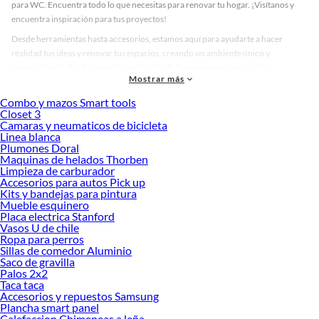
para WC. Encuentra todo lo que necesitas para renovar tu hogar. ¡Visítanos y
encuentra inspiración para tus proyectos!
Desde herramientas hasta accesorios, estamos aquí para ayudarte a hacer
realidad tus ideas y renovar tus espacios, creando un ambiente único y
personalizado. Explora nuestra selección de herramientas, materiales y
Mostrar más
accesorios de calidad que te ayudarán a crear un espacio más tú.
Combo y mazos Smart tools
Desde remodelaciones hasta proyectos de decoración, estamos aquí para hacer
Closet 3
tus ideas realidad. ¡Visítanos y encuentra todo lo que tenemos para ofrecerte en
Camaras y neumaticos de bicicleta
Tapas y asientos para WC!
Linea blanca
Plumones Doral
Explora la variedad de productos de Tapas y asientos para WC en
Maquinas de helados Thorben
Sodimac
Limpieza de carburador
Accesorios para autos Pick up
Herramientas, materiales y accesorios de calidad para tus proyectos y
Kits y bandejas para pintura
renovación de espacios. ¡Visítanos y descubre todo lo que tenemos para
Mueble esquinero
ofrecerte!
Placa electrica Stanford
Vasos U de chile
Encuentra una amplia variedad de productos de Tapas y asientos para WC en
Ropa para perros
Sodimac. Encuentra todo lo necesario para tus proyectos de renovación y
Sillas de comedor Aluminio
Saco de gravilla
decoración. ¡Visítanos y haz tus ideas realidad!
Palos 2x2
Taca taca
Accesorios y repuestos Samsung
Plancha smart panel
Calefaccion Chimeneas a leña