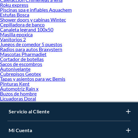
Roku express
Piscinas spa e inflables Aquachem
Estufas Bosca
Shower doors y cabinas Wintec
Cepilladora de banco
Canaleta legrand 100x50
Masilla epoxica
Vanitorios 2
Juegos de comedor 5 puestos
Radios para autos Braxystern
Mascotas Pharmadiet
Cortador de botellas
Sacos de escombros
Autonivelante
Cubrepisos Geotex
Tapas y asientos para wc Bemis
Pinturas Kent
Automotriz Rain x
Buzos de hombre
Licuadoras Doral
Servicio al Cliente
Mi Cuenta