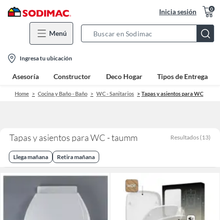
0
Inicia sesión
Menú
Search
Bar
location-
Ingresa tu ubicación
icon
Asesoría
Constructor
Deco Hogar
Tipos de Entrega
Home
Cocina y Baño - Baño
WC - Sanitarios
Tapas y asientos para WC
Tapas y asientos para WC - taumm
Resultados
(
13
)
Llega mañana
Retira mañana