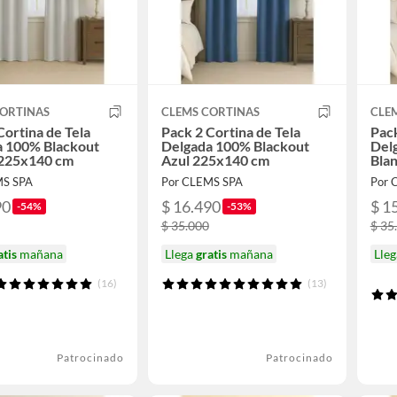
CORTINAS
CLEMS CORTINAS
CLE
Cortina de Tela
Pack 2 Cortina de Tela
Pack
a 100% Blackout
Delgada 100% Blackout
Del
 225x140 cm
Azul 225x140 cm
Bla
MS SPA
Por CLEMS SPA
Por 
90
$ 16.490
$ 1
-54%
-53%
$ 35.000
$ 35
atis
mañana
Llega
gratis
mañana
Lle
(16)
(13)
Patrocinado
Patrocinado