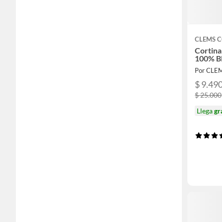
CLEMS 
Cortina
100% B
Por CLE
$ 9.49
$ 25.000
Llega
gr