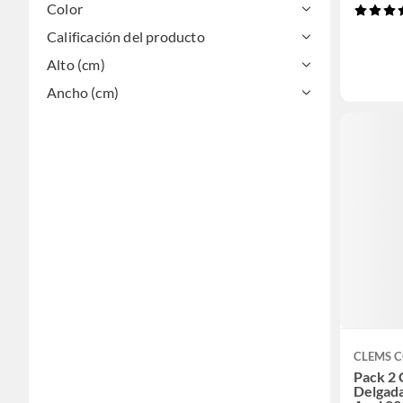
Color
Calificación del producto
Alto (cm)
Ancho (cm)
CLEMS 
Pack 2 
Delgad