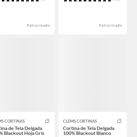
Patrocinado
Patrocinado
MS CORTINAS
CLEMS CORTINAS
ina de Tela Delgada
Cortina de Tela Delgada
% Blackout Hoja Gris
100% Blackout Blanco