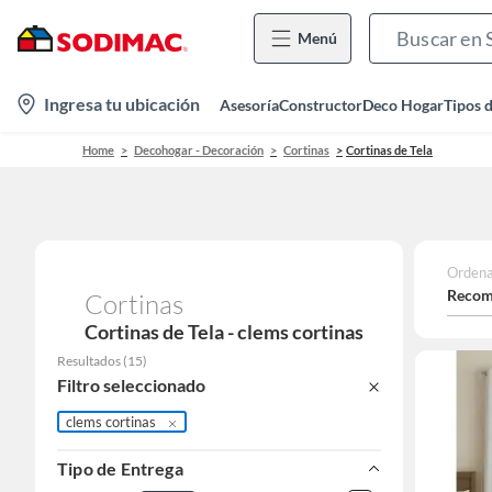
Menú
location-
Ingresa tu ubicación
Asesoría
Constructor
Deco Hogar
Tipos 
icon
Home
Decohogar - Decoración
Cortinas
Cortinas de Tela
Ordena
Recom
Cortinas
Cortinas de Tela - clems cortinas
Resultados
(
15
)
Filtro seleccionado
clems cortinas
Tipo de Entrega