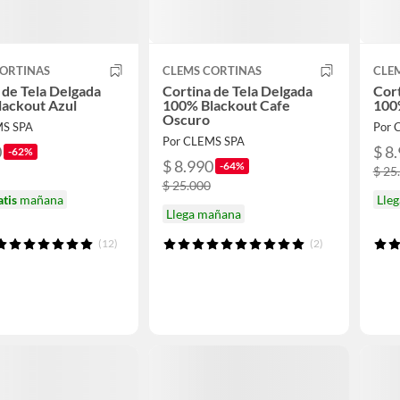
CORTINAS
CLEMS CORTINAS
CLE
 de Tela Delgada
Cortina de Tela Delgada
Cort
lackout Azul
100% Blackout Cafe
100
Oscuro
MS SPA
Por 
Por CLEMS SPA
0
$ 8
-62%
$ 8.990
-64%
$ 25
$ 25.000
atis
mañana
Lle
Llega mañana
(12)
(2)