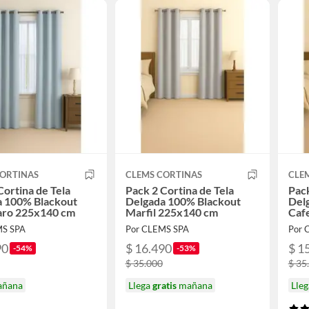
CORTINAS
CLEMS CORTINAS
CLE
Cortina de Tela
Pack 2 Cortina de Tela
Pack
a 100% Blackout
Delgada 100% Blackout
Del
laro 225x140 cm
Marfil 225x140 cm
Caf
MS SPA
Por CLEMS SPA
Por 
90
$ 16.490
$ 1
-54%
-53%
$ 35.000
$ 35
añana
Llega
gratis
mañana
Lle