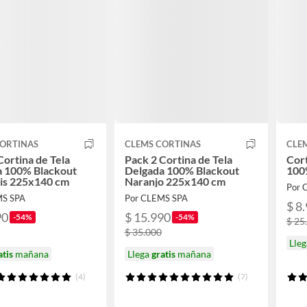
CORTINAS
CLEMS CORTINAS
CLE
Cortina de Tela
Pack 2 Cortina de Tela
Cort
a 100% Blackout
Delgada 100% Blackout
100
is 225x140 cm
Naranjo 225x140 cm
Por 
MS SPA
Por CLEMS SPA
$ 8
90
$ 15.990
-54%
-54%
$ 25
$ 35.000
Lle
atis
mañana
Llega
gratis
mañana
(4)
(7)