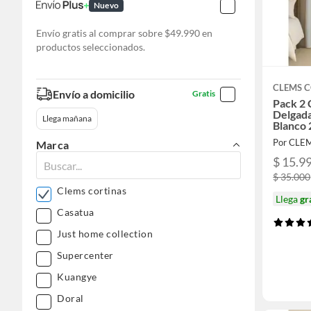
Nuevo
Envío gratis al comprar sobre $49.990 en
productos seleccionados.
CLEMS 
Envío a domicilio
Gratis
Pack 2 
Delgad
Llega mañana
Blanco
Por CLE
Marca
$ 15.9
$ 35.000
Clems cortinas
Llega
gr
Casatua
Just home collection
Supercenter
Kuangye
Doral