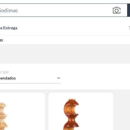
Search
Bar
de Entrega
nas
r por
:
endados