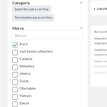
Categoría
1 - 2 de 2
Soportes para cortina
Terminales para cortina
Marca
Barras y R
Descubre 
inspiració
Aura
Desde her
Just home collection
nuestra se
Casatua
Desde rem
Metalhsa
Rieles par
Explora 
Umbra
Herramient
Guiza
Encuentra
Ofertabkn
¡Visítanos
Yomym
Decor