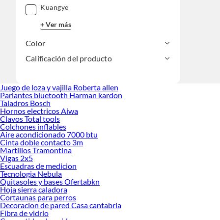
Kuangye
+ Ver más
Color
Calificación del producto
Juego de loza y vajilla Roberta allen
Parlantes bluetooth Harman kardon
Taladros Bosch
Hornos electricos Aiwa
Clavos Total tools
Colchones inflables
Aire acondicionado 7000 btu
Cinta doble contacto 3m
Martillos Tramontina
Vigas 2x5
Escuadras de medicion
Tecnologia Nebula
Quitasoles y bases Ofertabkn
Hoja sierra caladora
Cortaunas para perros
Decoracion de pared Casa cantabria
Fibra de vidrio