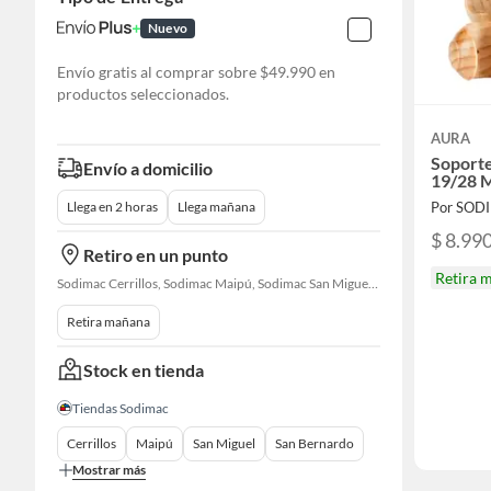
Nuevo
Envío gratis al comprar sobre $49.990 en
productos seleccionados.
AURA
Soport
Envío a domicilio
19/28 
Por SOD
Llega en 2 horas
Llega mañana
$ 8.99
Retiro en un punto
Retira 
Sodimac Cerrillos, Sodimac Maipú, Sodimac San Miguel, Sodimac San Bernardo, Sodimac Talagante
Retira mañana
Stock en tienda
Tiendas Sodimac
Cerrillos
Maipú
San Miguel
San Bernardo
Mostrar más