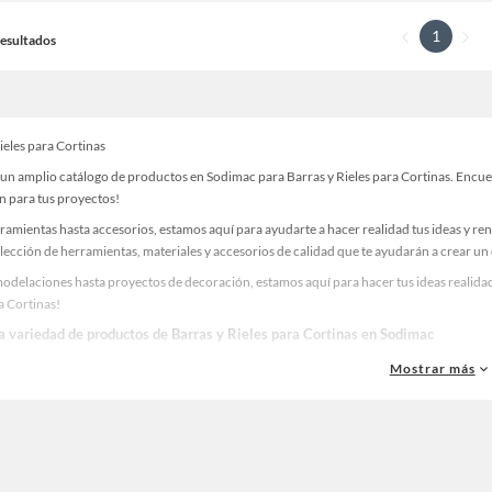
1
 Resultados
ieles para Cortinas
un amplio catálogo de productos en Sodimac para Barras y Rieles para Cortinas. Encuen
n para tus proyectos!
ramientas hasta accesorios, estamos aquí para ayudarte a hacer realidad tus ideas y re
lección de herramientas, materiales y accesorios de calidad que te ayudarán a crear un
odelaciones hasta proyectos de decoración, estamos aquí para hacer tus ideas realidad
a Cortinas!
la variedad de productos de Barras y Rieles para Cortinas en Sodimac
as, materiales y accesorios de calidad para tus proyectos y renovación de espacios. ¡
Mostrar más
 una amplia variedad de productos de Barras y Rieles para Cortinas en Sodimac. Encue
 y haz tus ideas realidad!