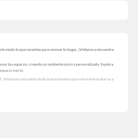
tra todo lo que necesitas para renovar tu hogar. ¡Visítanos y encuentra
novar tus espacios, creando un ambiente único y personalizado. Explora
 espacio más tú.
. ¡Visítanos y encuentra todo lo que tenemos para ofrecerte en Barras y
Visítanos y descubre todo lo que tenemos para ofrecerte!
ntra todo lo necesario para tus proyectos de renovación y decoración.