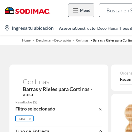
Menú
location-
Ingresa tu ubicación
Asesoría
Constructor
Deco Hogar
Tipos 
icon
Home
Decohogar - Decoración
Cortinas
Barras y Rieles para Corti
Ordena
Recom
Cortinas
Barras y Rieles para Cortinas -
aura
Resultados
(
2
)
Filtro seleccionado
aura
Tipo de Entrega