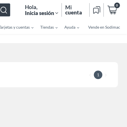
0
Hola
,
Mi
cuenta
Inicia sesión
Tarjetas y cuentas
Tiendas
Ayuda
Vende en Sodimac
1