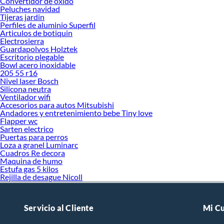
Convertidor de oxido
Peluches navidad
Tijeras jardin
Perfiles de aluminio Superfil
Articulos de botiquin
Electrosierra
Guardapolvos Holztek
Escritorio plegable
Bowl acero inoxidable
205 55 r16
Nivel laser Bosch
Silicona neutra
Ventilador wifi
Accesorios para autos Mitsubishi
Andadores y entretenimiento bebe Tiny love
Flapper wc
Sarten electrico
Puertas para perros
Loza a granel Luminarc
Cuadros Re decora
Maquina de humo
Estufa gas 5 kilos
Rejilla de desague Nicoll
Servicio al Cliente
Mi C