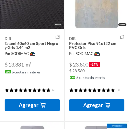
DIB
DIB
Tatami 60x60 cm Sport Negro
Protector Piso 91x122 cm
y Gris 1.44 m2
PVC Gris
Por SODIMAC
Por SODIMAC
$ 13.881
m²
$ 23.800
-17%
$ 28.560
6
cuotas sin interés
6
cuotas sin interés
(3)
(3)
Agregar
Agregar