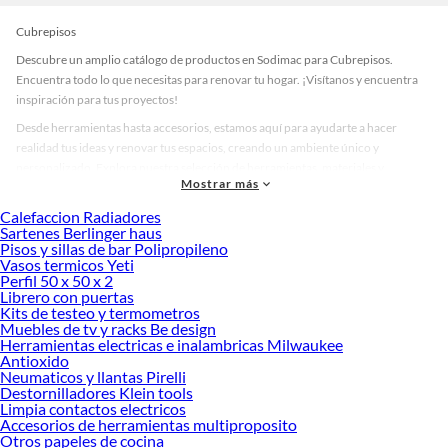
Cubrepisos
Descubre un amplio catálogo de productos en Sodimac para Cubrepisos.
Encuentra todo lo que necesitas para renovar tu hogar. ¡Visítanos y encuentra
inspiración para tus proyectos!
Desde herramientas hasta accesorios, estamos aquí para ayudarte a hacer
realidad tus ideas y renovar tus espacios, creando un ambiente único y
personalizado. Explora nuestra selección de herramientas, materiales y
Mostrar más
accesorios de calidad que te ayudarán a crear un espacio más tú.
Calefaccion Radiadores
Desde remodelaciones hasta proyectos de decoración, estamos aquí para hacer
Sartenes Berlinger haus
tus ideas realidad. ¡Visítanos y encuentra todo lo que tenemos para ofrecerte en
Pisos y sillas de bar Polipropileno
Cubrepisos!
Vasos termicos Yeti
Perfil 50 x 50 x 2
Explora la variedad de productos de Cubrepisos en Sodimac
Librero con puertas
Kits de testeo y termometros
Herramientas, materiales y accesorios de calidad para tus proyectos y
Muebles de tv y racks Be design
renovación de espacios. ¡Visítanos y descubre todo lo que tenemos para
Herramientas electricas e inalambricas Milwaukee
ofrecerte!
Antioxido
Neumaticos y llantas Pirelli
Encuentra una amplia variedad de productos de Cubrepisos en Sodimac.
Destornilladores Klein tools
Encuentra todo lo necesario para tus proyectos de renovación y decoración.
Limpia contactos electricos
¡Visítanos y haz tus ideas realidad!
Accesorios de herramientas multiproposito
Otros papeles de cocina