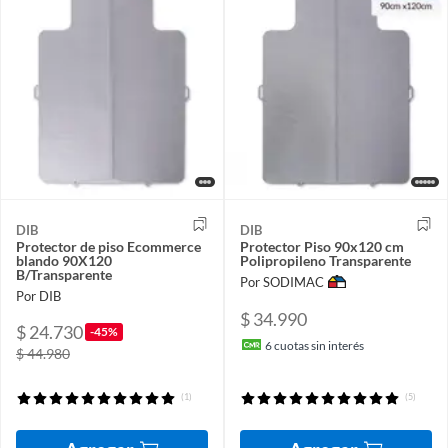
DIB
DIB
Protector de piso Ecommerce
Protector Piso 90x120 cm
blando 90X120
Polipropileno Transparente
B/Transparente
Por SODIMAC
Por DIB
$ 34.990
$ 24.730
-45%
6
cuotas sin interés
$ 44.980
(1)
(5)