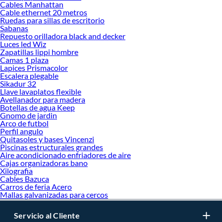
Cables Manhattan
Cable ethernet 20 metros
Ruedas para sillas de escritorio
Sabanas
Repuesto orilladora black and decker
Luces led Wiz
Zapatillas lippi hombre
Camas 1 plaza
Lapices Prismacolor
Escalera plegable
Sikadur 32
Llave lavaplatos flexible
Avellanador para madera
Botellas de agua Keep
Gnomo de jardin
Arco de futbol
Perfil angulo
Quitasoles y bases Vincenzi
Piscinas estructurales grandes
Aire acondicionado enfriadores de aire
Cajas organizadoras bano
Xilografia
Cables Bazuca
Carros de feria Acero
Mallas galvanizadas para cercos
Servicio al Cliente