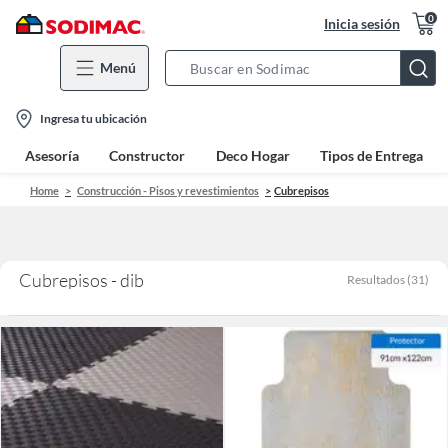
0
Inicia sesión
Menú
Search
Bar
location-
Ingresa tu ubicación
icon
Asesoría
Constructor
Deco Hogar
Tipos de Entrega
Home
Construcción - Pisos y revestimientos
Cubrepisos
Cubrepisos - dib
Resultados
(
31
)