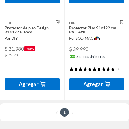
DIB
DIB
Protector de piso Design
Protector Piso 91x122 cm
91X122 Blanco
PVC Azul
Por DIB
Por SODIMAC
$ 21.980
$ 39.990
-45%
$ 39.980
6
cuotas sin interés
(1)
Agregar
Agregar
1