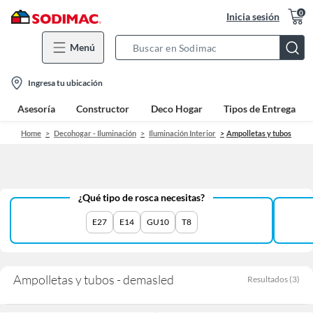
0
Inicia sesión
Menú
Search
Bar
location-
Ingresa tu ubicación
icon
Asesoría
Constructor
Deco Hogar
Tipos de Entrega
Home
Decohogar - Iluminación
Iluminación Interior
Ampolletas y tubos
¿Qué tipo de rosca necesitas?
E27
E14
GU10
T8
Ampolletas y tubos - demasled
Resultados
(
3
)