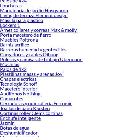
Palos de 4x4
Explora la variedad de productos de Ampolletas y tubos en Sodimac
Loncheras
Maquinaria de jardin Husqvarna
Herramientas, materiales y accesorios de calidad para tus proyectos y
Living de terraza Element design
renovación de espacios. ¡Visítanos y descubre todo lo que tenemos para
Masilla para plastico
ofrecerte!
Lockers 1
Arnes collares y correas Max & molly
Encuentra una amplia variedad de productos de Ampolletas y tubos en Sodimac.
Porta macetero de fierro
Encuentra todo lo necesario para tus proyectos de renovación y decoración.
Muebles Poltrona
¡Visítanos y haz tus ideas realidad!
Barniz acrilico
Barreras humedad y geotextiles
Cargadores y cables Qihang
Poleras y camisas de trabajo Ubermann
Mochilas
Palos de 1x2
Plastilinas masas y arenas Jovi
Chapas electricas
Tecnologia Sonoff
Macetero interior
Audifonos Nothing
Camarotes
Cerraduras y quincalleria Ferromir
Toallas de bano Karsten
Cortinas roller Clems cortinas
Enchufe inteligente
Jazmin
Botas de agua
Deshumidificador