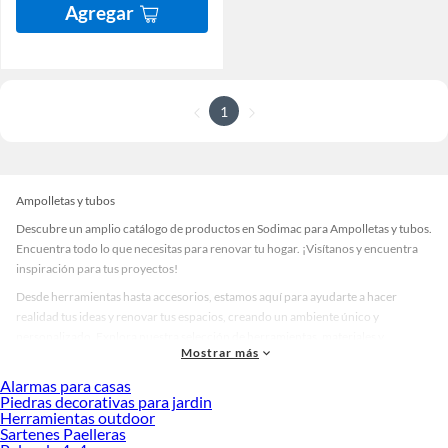
Agregar
1
Ampolletas y tubos
Descubre un amplio catálogo de productos en Sodimac para Ampolletas y tubos.
Encuentra todo lo que necesitas para renovar tu hogar. ¡Visítanos y encuentra
inspiración para tus proyectos!
Desde herramientas hasta accesorios, estamos aquí para ayudarte a hacer
realidad tus ideas y renovar tus espacios, creando un ambiente único y
personalizado. Explora nuestra selección de herramientas, materiales y
Mostrar más
accesorios de calidad que te ayudarán a crear un espacio más tú.
Alarmas para casas
Desde remodelaciones hasta proyectos de decoración, estamos aquí para hacer
Piedras decorativas para jardin
tus ideas realidad. ¡Visítanos y encuentra todo lo que tenemos para ofrecerte en
Herramientas outdoor
Ampolletas y tubos!
Sartenes Paelleras