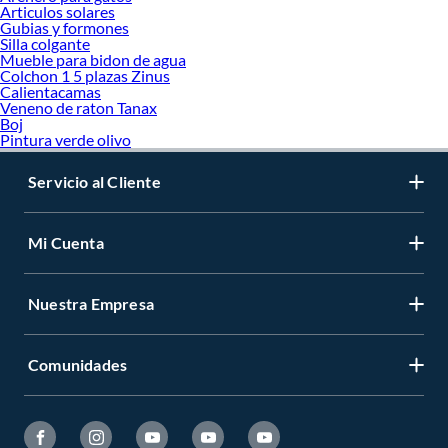
Articulos solares
Gubias y formones
Silla colgante
Mueble para bidon de agua
Colchon 1 5 plazas Zinus
Calientacamas
Veneno de raton Tanax
Boj
Pintura verde olivo
Servicio al Cliente
Mi Cuenta
Nuestra Empresa
Comunidades