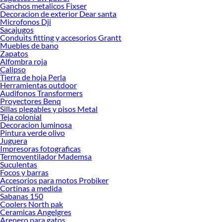
Organizadores de escritorio!
Ganchos metalicos Fixser
Decoracion de exterior Dear santa
Explora la variedad de productos de Organizadores de escritorio en
Microfonos Dji
Sodimac
Sacajugos
Conduits fitting y accesorios Grantt
Herramientas, materiales y accesorios de calidad para tus proyectos y
Muebles de bano
renovación de espacios. ¡Visítanos y descubre todo lo que tenemos para
Zapatos
ofrecerte!
Alfombra roja
Calipso
Encuentra una amplia variedad de productos de Organizadores de escritorio en
Tierra de hoja Perla
Sodimac. Encuentra todo lo necesario para tus proyectos de renovación y
Herramientas outdoor
Audifonos Transformers
decoración. ¡Visítanos y haz tus ideas realidad!
Proyectores Benq
Sillas plegables y pisos Metal
Teja colonial
Decoracion luminosa
Pintura verde olivo
Juguera
Impresoras fotograficas
Termoventilador Mademsa
Suculentas
Focos y barras
Accesorios para motos Probiker
Cortinas a medida
Sabanas 150
Coolers North pak
Ceramicas Angelgres
Arenero para gatos