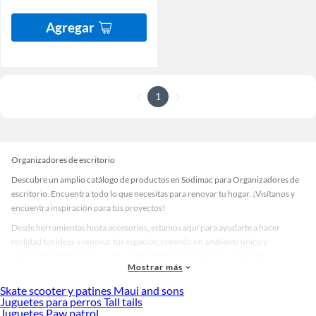
Agregar
1
Organizadores de escritorio
Descubre un amplio catálogo de productos en Sodimac para Organizadores de
escritorio. Encuentra todo lo que necesitas para renovar tu hogar. ¡Visítanos y
encuentra inspiración para tus proyectos!
Desde herramientas hasta accesorios, estamos aquí para ayudarte a hacer
realidad tus ideas y renovar tus espacios, creando un ambiente único y
personalizado. Explora nuestra selección de herramientas, materiales y
Mostrar más
accesorios de calidad que te ayudarán a crear un espacio más tú.
Skate scooter y patines Maui and sons
Desde remodelaciones hasta proyectos de decoración, estamos aquí para hacer
Juguetes para perros Tall tails
tus ideas realidad. ¡Visítanos y encuentra todo lo que tenemos para ofrecerte en
Juguetes Paw patrol