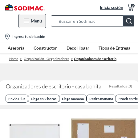
0
Inicia sesión
Menú
Search
Bar
location-
Ingresa tu ubicación
icon
Asesoría
Constructor
Deco Hogar
Tipos de Entrega
Home
Organización - Organizadores
Organizadores de escritorio
Organizadores de escritorio - casa bonita
Resultados
(
3
)
Envio Plus
Llega en 2 horas
Llega mañana
Retira mañana
Stock en ti