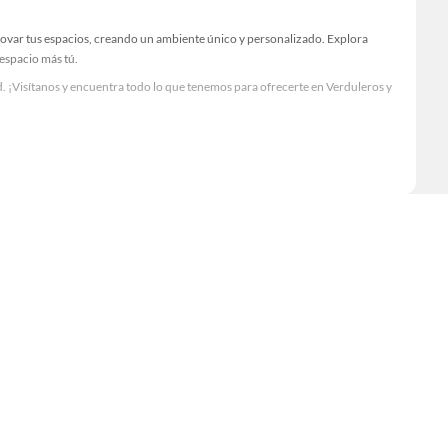
novar tus espacios, creando un ambiente único y personalizado. Explora
 espacio más tú.
. ¡Visítanos y encuentra todo lo que tenemos para ofrecerte en Verduleros y
Visítanos y descubre todo lo que tenemos para ofrecerte!
 lo necesario para tus proyectos de renovación y decoración. ¡Visítanos y