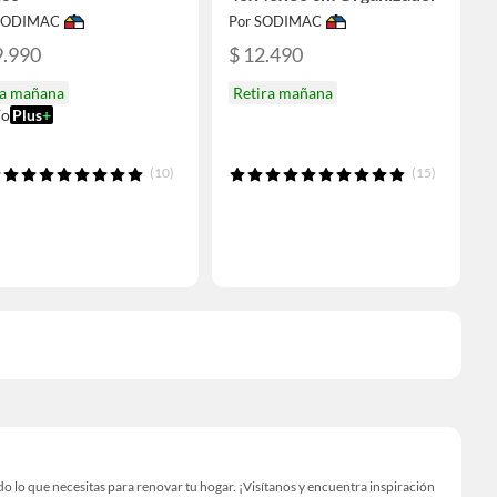
 SODIMAC
Por SODIMAC
9.990
$ 12.490
ga mañana
Retira mañana
ío
Plus
+
(10)
(15)
 lo que necesitas para renovar tu hogar. ¡Visítanos y encuentra inspiración