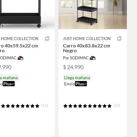
T HOME COLLECTION
JUST HOME COLLECTION
ro 40x59.5x22 cm
Carro 40x83.8x22 cm
ro
Negro
 SODIMAC
Por SODIMAC
9.990
$ 24.990
ga mañana
Llega mañana
ío
Plus
+
Envío
Plus
+
(11)
(12)