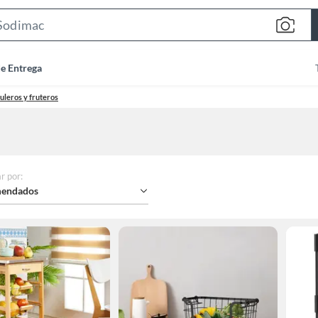
Search
Bar
de Entrega
uleros y fruteros
r por
:
endados