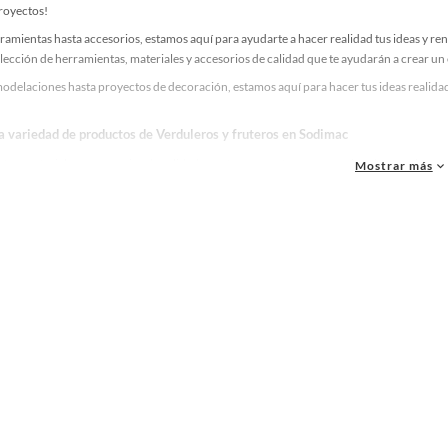
proyectos!
ramientas hasta accesorios, estamos aquí para ayudarte a hacer realidad tus ideas y re
lección de herramientas, materiales y accesorios de calidad que te ayudarán a crear un
odelaciones hasta proyectos de decoración, estamos aquí para hacer tus ideas realidad
la variedad de productos de Verduleros y fruteros en Sodimac
as, materiales y accesorios de calidad para tus proyectos y renovación de espacios. ¡
Mostrar más
 una amplia variedad de productos de Verduleros y fruteros en Sodimac. Encuentra todo
eas realidad!