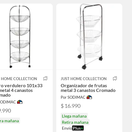
T HOME COLLECTION
JUST HOME COLLECTION
ro verdulero 101x33
Organizador de frutas
etal 4 canastos
metal 3 canastos Cromado
mado
Por SODIMAC
 SODIMAC
$ 16.990
9.990
Llega mañana
ira mañana
Retira mañana
Envío
Plus
+