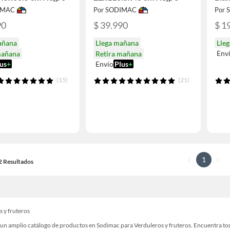
IMAC
Por SODIMAC
Por
90
$ 39.990
$ 1
añana
Llega mañana
Lle
Env
mañana
Retira mañana
us
+
Envío
Plus
+
(15)
(21)
1
12 Resultados
s y fruteros
un amplio catálogo de productos en Sodimac para Verduleros y fruteros. Encuentra todo