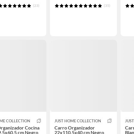
(23)
(35)
ME COLLECTION
JUST HOME COLLECTION
JUS
rganizador Cocina
Carro Organizador
Car
9.5x60.5 cm Negro
22x110.5x40 cm Negro
Bla