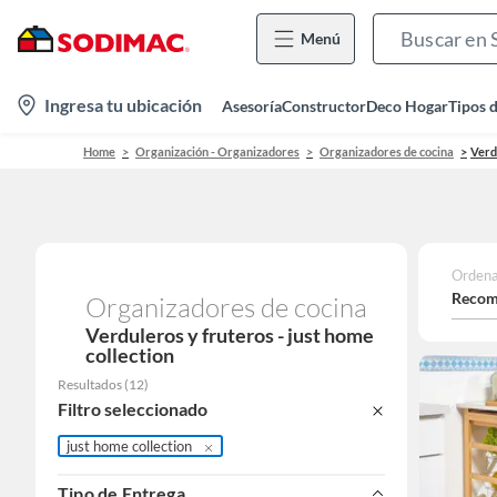
Menú
location-
Ingresa tu ubicación
Asesoría
Constructor
Deco Hogar
Tipos 
icon
Home
Organización - Organizadores
Organizadores de cocina
Verd
Ordena
Recom
Organizadores de cocina
Verduleros y fruteros - just home
collection
Resultados
(
12
)
Filtro seleccionado
just home collection
Tipo de Entrega