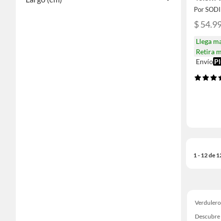
Por SOD
$ 54.9
Llega m
Retira 
Envío
Pl
1 - 12 de 
Verdulero
Descubre 