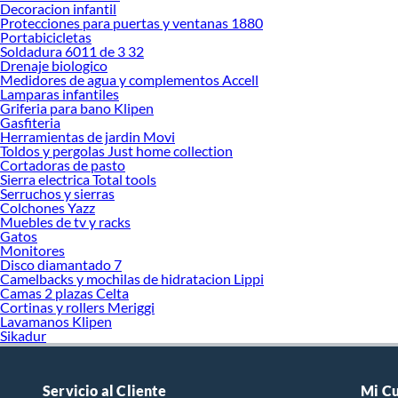
Decoracion infantil
Protecciones para puertas y ventanas 1880
Portabicicletas
Soldadura 6011 de 3 32
Drenaje biologico
Medidores de agua y complementos Accell
Lamparas infantiles
Griferia para bano Klipen
Gasfiteria
Herramientas de jardin Movi
Toldos y pergolas Just home collection
Cortadoras de pasto
Sierra electrica Total tools
Serruchos y sierras
Colchones Yazz
Muebles de tv y racks
Gatos
Monitores
Disco diamantado 7
Camelbacks y mochilas de hidratacion Lippi
Camas 2 plazas Celta
Cortinas y rollers Meriggi
Lavamanos Klipen
Sikadur
Servicio al Cliente
Mi C