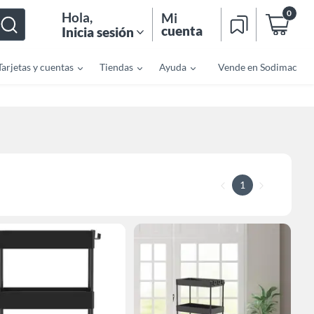
0
Hola
,
Mi
cuenta
Inicia sesión
Tarjetas y cuentas
Tiendas
Ayuda
Vende en Sodimac
1