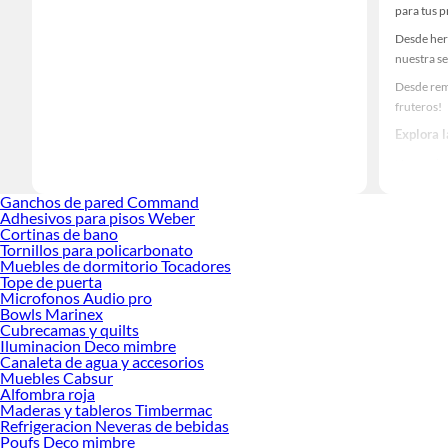
para tus 
Desde her
nuestra se
Desde rem
fruteros!
Explora 
Herramient
Encuentra
Ganchos de pared Command
haz tus id
Adhesivos para pisos Weber
Cortinas de bano
Tornillos para policarbonato
Muebles de dormitorio Tocadores
Tope de puerta
Microfonos Audio pro
Bowls Marinex
Cubrecamas y quilts
Iluminacion Deco mimbre
Canaleta de agua y accesorios
Muebles Cabsur
Alfombra roja
Maderas y tableros Timbermac
Refrigeracion Neveras de bebidas
Poufs Deco mimbre