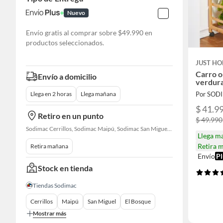
Nuevo
Envío gratis al comprar sobre $49.990 en
productos seleccionados.
JUST HO
Carro o
Envío a domicilio
verdura
Por SOD
Llega en 2 horas
Llega mañana
$ 41.9
Retiro en un punto
$ 49.990
Sodimac Cerrillos, Sodimac Maipú, Sodimac San Miguel, Sodimac El Bosque, Sodimac San Bernardo, Sodimac Talagante
Llega m
Retira 
Retira mañana
Envío
Pl
Stock en tienda
Tiendas Sodimac
Cerrillos
Maipú
San Miguel
El Bosque
Mostrar más