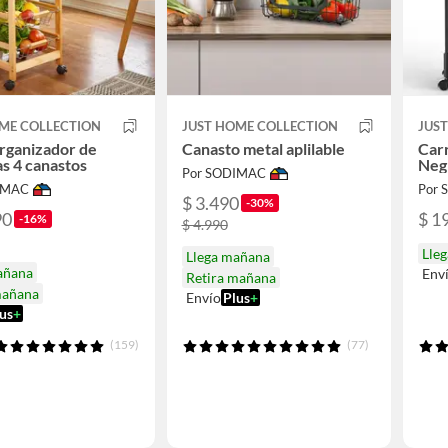
ME COLLECTION
JUST HOME COLLECTION
JUS
rganizador de
Canasto metal aplilable
Car
s 4 canastos
Neg
Por SODIMAC
IMAC
Por
$ 3.490
-30%
90
$ 1
-16%
$ 4.990
Lle
Llega mañana
añana
Env
Retira mañana
mañana
Envío
Plus
+
us
+
(159)
(77)