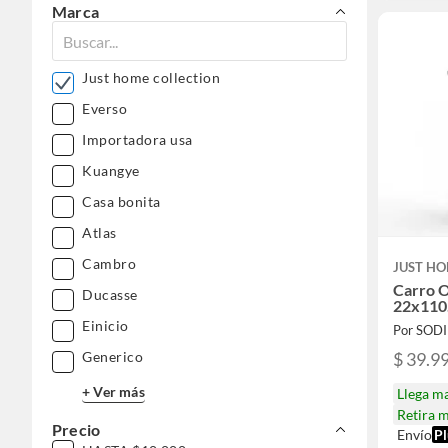
Marca
Just home collection
Everso
Importadora usa
Kuangye
Casa bonita
Atlas
Cambro
JUST HO
Carro 
Ducasse
22x110
Einicio
Por SOD
$ 39.9
Generico
+ Ver más
Llega m
Retira 
Precio
Envío
Pl