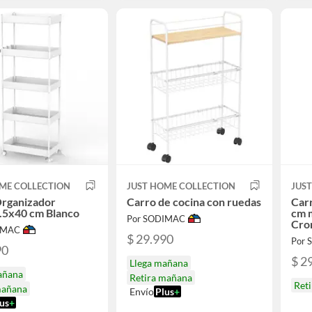
ME COLLECTION
JUST HOME COLLECTION
JUS
Organizador
Carro de cocina con ruedas
Car
.5x40 cm Blanco
cm m
Por SODIMAC
Cro
IMAC
$ 29.990
Por
90
$ 2
Llega mañana
añana
Retira mañana
Ret
mañana
Envío
Plus
+
us
+