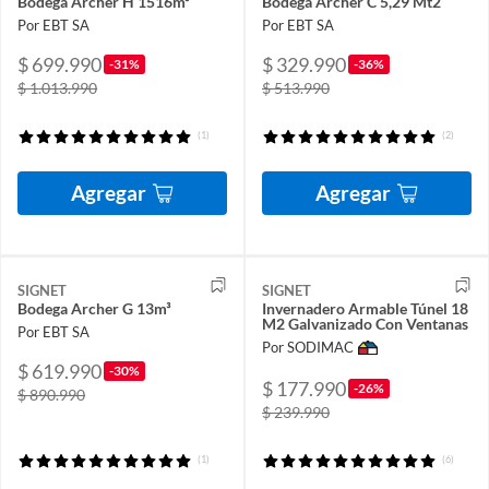
Bodega Archer H 1516m³
Bodega Archer C 5,29 Mt2
Por EBT SA
Por EBT SA
$ 699.990
$ 329.990
-31%
-36%
$ 1.013.990
$ 513.990
(1)
(2)
Agregar
Agregar
SIGNET
SIGNET
Bodega Archer G 13m³
Invernadero Armable Túnel 18
M2 Galvanizado Con Ventanas
Por EBT SA
Por SODIMAC
$ 619.990
-30%
$ 177.990
-26%
$ 890.990
$ 239.990
(1)
(6)