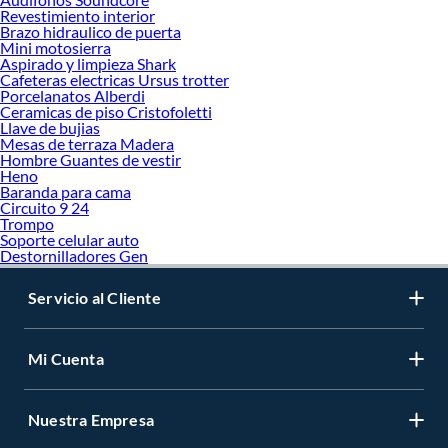
Revestimiento interior
Brazo hidraulico de puerta
Mini motosierra
Aspirado y limpieza Shark
Cafeteras electricas Ursus trotter
Porcelanatos Alberdi
Ceramicas de piso Cristofoletti
Llave de bujias
Mesas de terraza Madera
Hombre Guantes de vestir
Heno
Baranda para cama
Circuito 9 24
Trompo
Soporte celular auto
Destornilladores Gen
Servicio al Cliente
Mi Cuenta
Nuestra Empresa