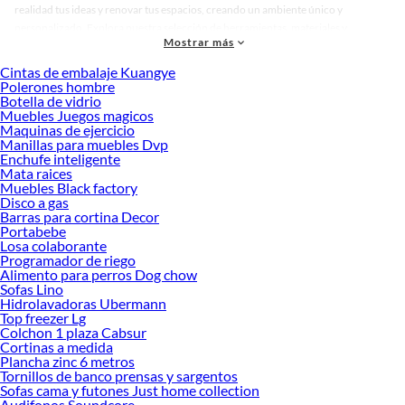
realidad tus ideas y renovar tus espacios, creando un ambiente único y
personalizado. Explora nuestra selección de herramientas, materiales y
Mostrar más
accesorios de calidad que te ayudarán a crear un espacio más tú.
Cintas de embalaje Kuangye
Desde remodelaciones hasta proyectos de decoración, estamos aquí para hacer
Polerones hombre
tus ideas realidad. ¡Visítanos y encuentra todo lo que tenemos para ofrecerte en
Botella de vidrio
Bodegas de jardín y organizadores!
Muebles Juegos magicos
Maquinas de ejercicio
Explora la variedad de productos de Bodegas de jardín y organizadores
Manillas para muebles Dvp
en Sodimac
Enchufe inteligente
Mata raices
Herramientas, materiales y accesorios de calidad para tus proyectos y
Muebles Black factory
renovación de espacios. ¡Visítanos y descubre todo lo que tenemos para
Disco a gas
ofrecerte!
Barras para cortina Decor
Portabebe
Encuentra una amplia variedad de productos de Bodegas de jardín y
Losa colaborante
organizadores en Sodimac. Encuentra todo lo necesario para tus proyectos de
Programador de riego
Alimento para perros Dog chow
renovación y decoración. ¡Visítanos y haz tus ideas realidad!
Sofas Lino
Hidrolavadoras Ubermann
Top freezer Lg
Colchon 1 plaza Cabsur
Cortinas a medida
Plancha zinc 6 metros
Tornillos de banco prensas y sargentos
Sofas cama y futones Just home collection
Audifonos Soundcore