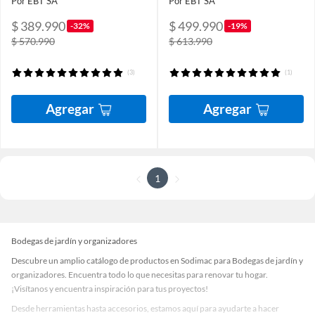
Por EBT SA
Por EBT SA
$ 389.990
$ 499.990
-32%
-19%
$ 570.990
$ 613.990
(3)
(1)
Agregar
Agregar
1
Bodegas de jardín y organizadores
Descubre un amplio catálogo de productos en Sodimac para Bodegas de jardín y
organizadores. Encuentra todo lo que necesitas para renovar tu hogar.
¡Visítanos y encuentra inspiración para tus proyectos!
Desde herramientas hasta accesorios, estamos aquí para ayudarte a hacer