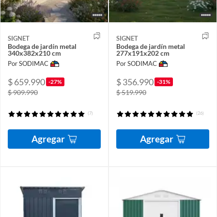
SIGNET
SIGNET
Bodega de jardín metal
Bodega de jardín metal
340x382x210 cm
277x191x202 cm
Por SODIMAC
Por SODIMAC
$ 659.990
$ 356.990
-27%
-31%
$ 909.990
$ 519.990
(7)
(26)
Agregar
Agregar