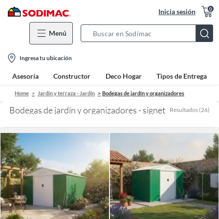
0
Inicia sesión
Menú
Search
Bar
location-
Ingresa tu ubicación
icon
Asesoría
Constructor
Deco Hogar
Tipos de Entrega
Home
Jardín y terraza - Jardín
Bodegas de jardín y organizadores
Bodegas de jardín y organizadores - signet
Resultados
(
26
)