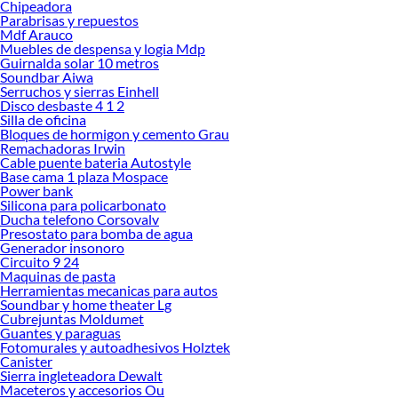
Chipeadora
Encuentra una amplia variedad de productos de Organizadores de
Parabrisas y repuestos
herramientas en Sodimac. Encuentra todo lo necesario para tus proyectos de
Mdf Arauco
Muebles de despensa y logia Mdp
renovación y decoración. ¡Visítanos y haz tus ideas realidad!
Guirnalda solar 10 metros
Soundbar Aiwa
Serruchos y sierras Einhell
Disco desbaste 4 1 2
Silla de oficina
Bloques de hormigon y cemento Grau
Remachadoras Irwin
Cable puente bateria Autostyle
Base cama 1 plaza Mospace
Power bank
Silicona para policarbonato
Ducha telefono Corsovalv
Presostato para bomba de agua
Generador insonoro
Circuito 9 24
Maquinas de pasta
Herramientas mecanicas para autos
Soundbar y home theater Lg
Cubrejuntas Moldumet
Guantes y paraguas
Fotomurales y autoadhesivos Holztek
Canister
Sierra ingleteadora Dewalt
Maceteros y accesorios Ou