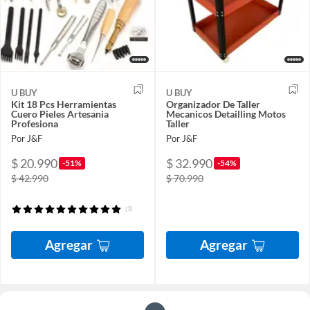
U BUY
U BUY
Kit 18 Pcs Herramientas
Organizador De Taller
Cuero Pieles Artesania
Mecanicos Detailling Motos
Profesiona
Taller
Por J&F
Por J&F
$ 20.990
$ 32.990
-51%
-54%
$ 42.990
$ 70.990
(3)
Agregar
Agregar