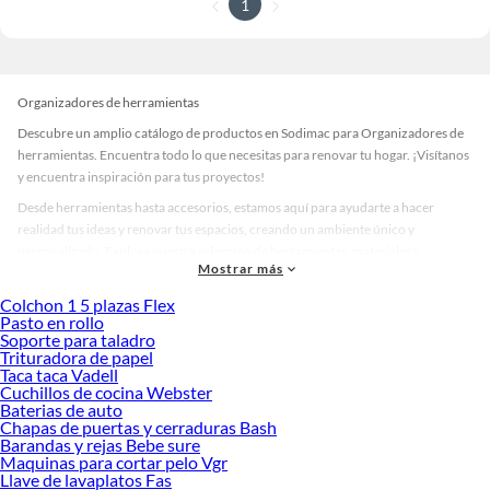
1
Organizadores de herramientas
Descubre un amplio catálogo de productos en Sodimac para Organizadores de
herramientas. Encuentra todo lo que necesitas para renovar tu hogar. ¡Visítanos
y encuentra inspiración para tus proyectos!
Desde herramientas hasta accesorios, estamos aquí para ayudarte a hacer
realidad tus ideas y renovar tus espacios, creando un ambiente único y
personalizado. Explora nuestra selección de herramientas, materiales y
Mostrar más
accesorios de calidad que te ayudarán a crear un espacio más tú.
Colchon 1 5 plazas Flex
Desde remodelaciones hasta proyectos de decoración, estamos aquí para hacer
Pasto en rollo
tus ideas realidad. ¡Visítanos y encuentra todo lo que tenemos para ofrecerte en
Soporte para taladro
Organizadores de herramientas!
Trituradora de papel
Taca taca Vadell
Explora la variedad de productos de Organizadores de herramientas en
Cuchillos de cocina Webster
Sodimac
Baterias de auto
Chapas de puertas y cerraduras Bash
Herramientas, materiales y accesorios de calidad para tus proyectos y
Barandas y rejas Bebe sure
renovación de espacios. ¡Visítanos y descubre todo lo que tenemos para
Maquinas para cortar pelo Vgr
ofrecerte!
Llave de lavaplatos Fas