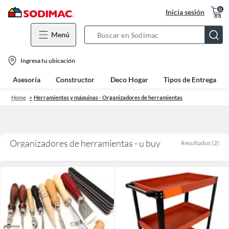
0
Inicia sesión
Menú
Search
Bar
location-
Ingresa tu ubicación
icon
Asesoría
Constructor
Deco Hogar
Tipos de Entrega
Home
Herramientas y máquinas - Organizadores de herramientas
Organizadores de herramientas - u buy
Resultados
(
2
)