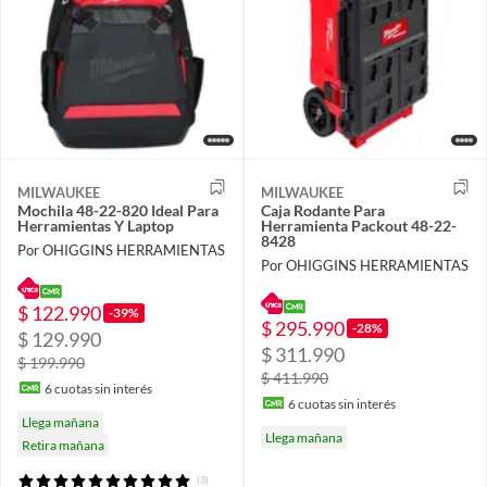
MILWAUKEE
MILWAUKEE
Mochila 48-22-820 Ideal Para
Caja Rodante Para
Herramientas Y Laptop
Herramienta Packout 48-22-
8428
Por OHIGGINS HERRAMIENTAS
Por OHIGGINS HERRAMIENTAS
$ 122.990
-39%
$ 295.990
-28%
$ 129.990
$ 311.990
$ 199.990
$ 411.990
6
cuotas sin interés
6
cuotas sin interés
Llega mañana
Llega mañana
Retira mañana
(3)