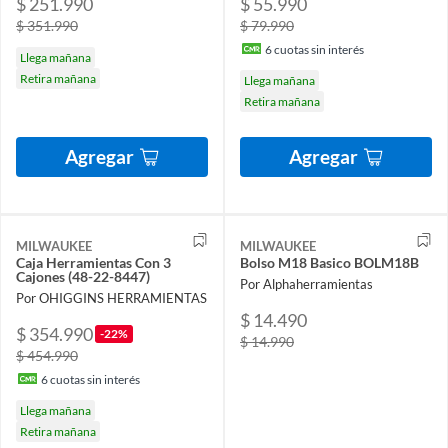
$ 251.990
$ 55.990
$ 351.990
$ 79.990
6
cuotas sin interés
Llega mañana
Retira mañana
Llega mañana
Retira mañana
Agregar
Agregar
MILWAUKEE
MILWAUKEE
Caja Herramientas Con 3
Bolso M18 Basico BOLM18B
Cajones (48-22-8447)
Por Alphaherramientas
Por OHIGGINS HERRAMIENTAS
$ 14.490
$ 354.990
-22%
$ 14.990
$ 454.990
6
cuotas sin interés
Llega mañana
Retira mañana