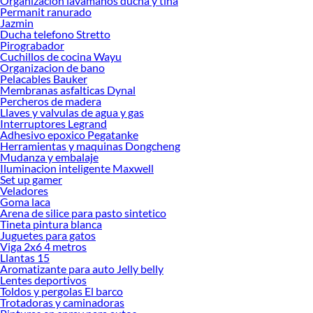
Organizacion lavamanos ducha y tina
ofrecerte!
Permanit ranurado
Jazmin
Encuentra una amplia variedad de productos de Organizadores de
Ducha telefono Stretto
herramientas en Sodimac. Encuentra todo lo necesario para tus proyectos de
Pirograbador
Cuchillos de cocina Wayu
renovación y decoración. ¡Visítanos y haz tus ideas realidad!
Organizacion de bano
Pelacables Bauker
Membranas asfalticas Dynal
Percheros de madera
Llaves y valvulas de agua y gas
Interruptores Legrand
Adhesivo epoxico Pegatanke
Herramientas y maquinas Dongcheng
Mudanza y embalaje
Iluminacion inteligente Maxwell
Set up gamer
Veladores
Goma laca
Arena de silice para pasto sintetico
Tineta pintura blanca
Juguetes para gatos
Viga 2x6 4 metros
Llantas 15
Aromatizante para auto Jelly belly
Lentes deportivos
Toldos y pergolas El barco
Trotadoras y caminadoras