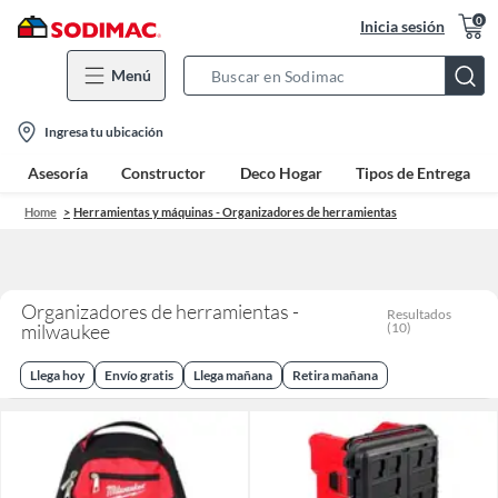
0
Inicia sesión
Menú
Search
Bar
location-
Ingresa tu ubicación
icon
Asesoría
Constructor
Deco Hogar
Tipos de Entrega
Home
Herramientas y máquinas - Organizadores de herramientas
Organizadores de herramientas -
Resultados
milwaukee
(
10
)
Llega hoy
Envío gratis
Llega mañana
Retira mañana