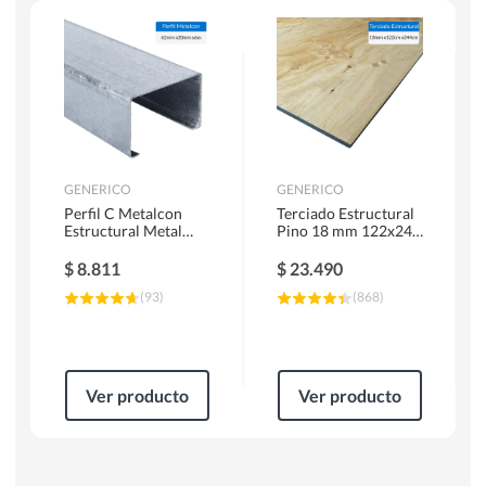
Herramientas Manuales
Sierras Circulares
GENERICO
GENERICO
Perfil C Metalcon
Terciado Estructural
Estructural Metal
Pino 18 mm 122x244
62x20x0.85 mm 6 m
cm
$
8.811
$
23.490
(
93
)
(
868
)
Ver producto
Ver producto