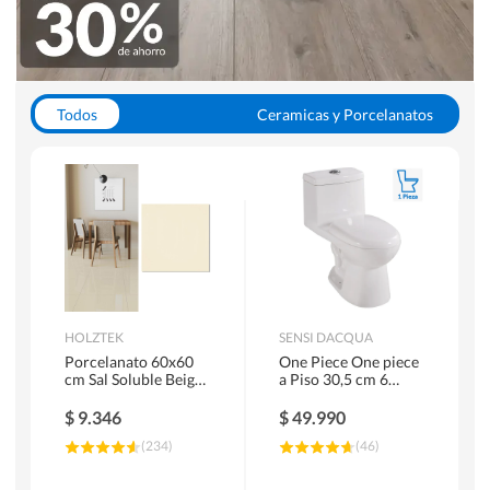
Todos
Ceramicas y Porcelanatos
Calefont y Termos
Pisos Vinilicos
WC y Sanitarios
Pisos Flotantes y Laminados
Pinturas
Duchas y Mamparas
HOLZTEK
SENSI DACQUA
Porcelanato 60x60
One Piece One piece
cm Sal Soluble Beige
a Piso 30,5 cm 6
1.44 m2
Litros Riva Blanco
$
9.346
$
49.990
(
234
)
(
46
)