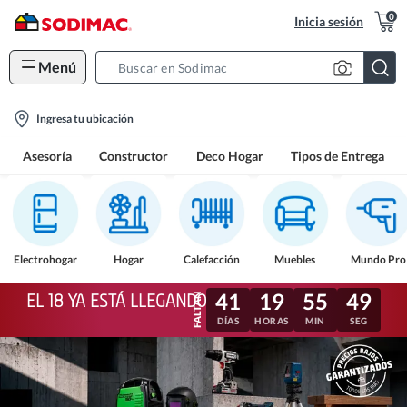
0
Inicia sesión
Menú
Search
Bar
location-
Ingresa tu ubicación
icon
Asesoría
Constructor
Deco Hogar
Tipos de Entrega
Electrohogar
Hogar
Calefacción
Muebles
Mundo Pro
41
19
55
46
EL 18 YA ESTÁ LLEGANDO
DÍAS
HORAS
MIN
SEG