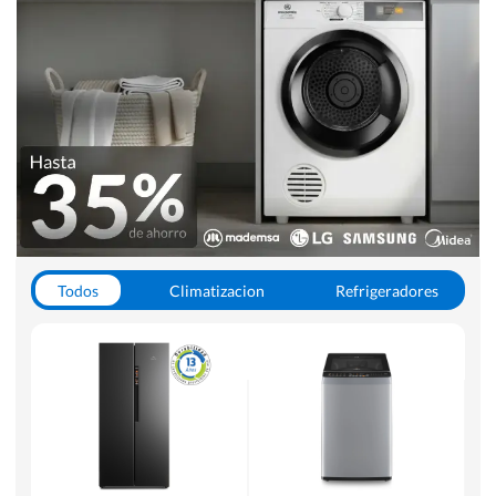
Todos
Climatizacion
Refrigeradores
Lavado y Secado
Cocinas
Aspiradoras
Hornos y Microondas
Otros