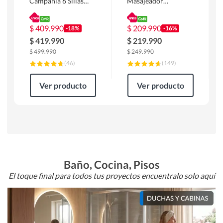
Campania 6 Sillas
Masajeador
Mesa Rectangular
Calentador 1 cuerpo
180 x 90 x 76 cm
Atlanta 91x101x94
Café
cm Negro
$
409.990
$
209.990
-18%
-16%
$
419.990
$
219.990
$
499.990
$
249.990
(
46
)
(
149
)
Ver producto
Ver producto
Baño, Cocina, Pisos
El toque final para todos tus proyectos encuentralo solo aquí