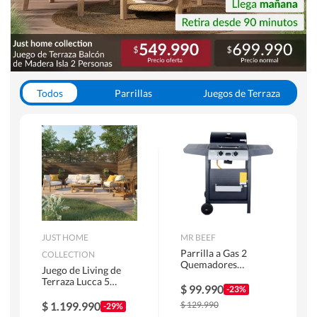
Todos
Parrillas
Juegos de Terraza
Toldos
JUST HOME
MR BEEF
Parrilla a Gas 2
COLLECTION
Quemadores
Juego de Living de
Bandejas Laterales
Terraza Lucca 5
$
99.990
-23%
Personas Natural
$
1.199.990
$
129.990
-29%