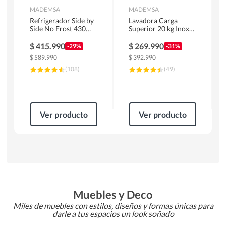
MADEMSA
MADEMSA
Refrigerador Side by
Lavadora Carga
Side No Frost 430
Superior 20 kg Inox
Litros Negro
MDWMT20S
MAS430B
$
415.990
$
269.990
-29%
-31%
$
589.990
$
392.990
(
108
)
(
49
)
Ver producto
Ver producto
Muebles y Deco
Miles de muebles con estilos, diseños y formas únicas para
darle a tus espacios un look soñado