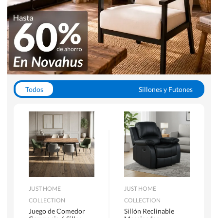
Todos
Sillones y Futones
Juegos de Comedor
Lamparas
Closets
Escritorios y Sillas PC
Racks y Muebles TV
Alfombras
JUST HOME
JUST HOME
COLLECTION
COLLECTION
Juego de Comedor
Sillón Reclinable