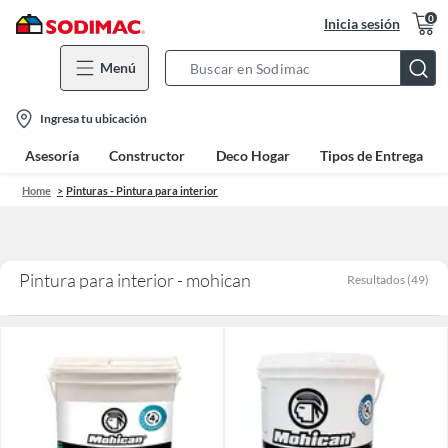
0
Inicia sesión
Menú
Search
Bar
location-
Ingresa tu ubicación
icon
Asesoría
Constructor
Deco Hogar
Tipos de Entrega
Home
Pinturas - Pintura para interior
Pintura para interior - mohican
Resultados
(
49
)