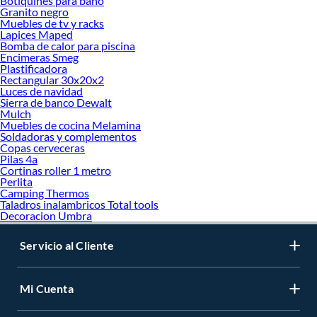
Botiquines para bano
Granito negro
Muebles de tv y racks
Lapices Maped
Bomba de calor para piscina
Encimeras Smeg
Plastificadora
Rectangular 30x20x2
Luces de navidad
Sierra de banco Dewalt
Mulch
Muebles de cocina Melamina
Soldadoras y complementos
Copas cerveceras
Pilas 4a
Cortinas roller 1 metro
Perlita
Camping Thermos
Taladros inalambricos Total tools
Decoracion Umbra
Servicio al Cliente
Mi Cuenta