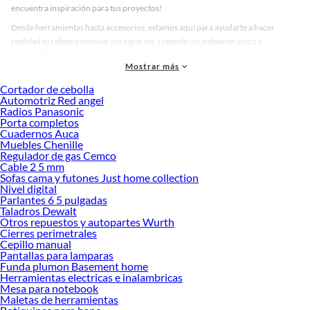
encuentra inspiración para tus proyectos!
Desde herramientas hasta accesorios, estamos aquí para ayudarte a hacer
realidad tus ideas y renovar tus espacios, creando un ambiente único y
personalizado. Explora nuestra selección de herramientas, materiales y
Mostrar más
accesorios de calidad que te ayudarán a crear un espacio más tú.
Cortador de cebolla
Desde remodelaciones hasta proyectos de decoración, estamos aquí para hacer
Automotriz Red angel
tus ideas realidad. ¡Visítanos y encuentra todo lo que tenemos para ofrecerte en
Radios Panasonic
Pintura para interior!
Porta completos
Cuadernos Auca
Explora la variedad de productos de Pintura para interior en Sodimac
Muebles Chenille
Regulador de gas Cemco
Herramientas, materiales y accesorios de calidad para tus proyectos y
Cable 2 5 mm
renovación de espacios. ¡Visítanos y descubre todo lo que tenemos para
Sofas cama y futones Just home collection
ofrecerte!
Nivel digital
Parlantes 6 5 pulgadas
Encuentra una amplia variedad de productos de Pintura para interior en
Taladros Dewalt
Sodimac. Encuentra todo lo necesario para tus proyectos de renovación y
Otros repuestos y autopartes Wurth
decoración. ¡Visítanos y haz tus ideas realidad!
Cierres perimetrales
Cepillo manual
Pantallas para lamparas
Funda plumon Basement home
Herramientas electricas e inalambricas
Mesa para notebook
Maletas de herramientas