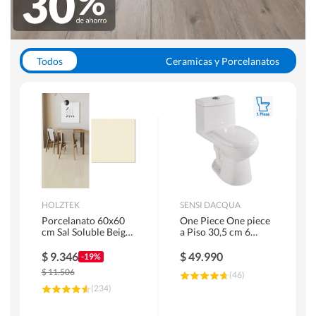
Todos
Ceramicas y Porcelanatos
Calefont y Termos
Pisos Vinilicos
WC y Sanitarios
Pisos Flotantes y Laminados
Pinturas
Duchas y Mamparas
HOLZTEK
SENSI DACQUA
Porcelanato 60x60
One Piece One piece
cm Sal Soluble Beige
a Piso 30,5 cm 6
1.44 m2
Litros Riva Blanco
$
9.346
$
49.990
-19%
$
11.506
(
46
)
(
234
)