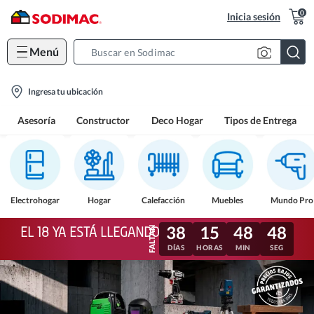
0
Inicia sesión
Menú
Search
Bar
location-
Ingresa tu ubicación
icon
Asesoría
Constructor
Deco Hogar
Tipos de Entrega
Electrohogar
Hogar
Calefacción
Muebles
Mundo Pro
38
15
48
45
EL 18 YA ESTÁ LLEGANDO
DÍAS
HORAS
MIN
SEG