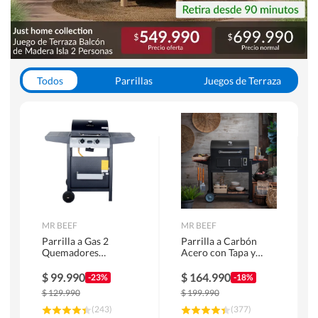
Todos
Parrillas
Juegos de Terraza
Toldos
MR BEEF
MR BEEF
Parrilla a Gas 2
Parrilla a Carbón
Quemadores
Acero con Tapa y
Bandejas Laterales
Bandejas Laterales +
Termómetro
$
99.990
$
164.990
-23%
-18%
$
129.990
$
199.990
(
243
)
(
377
)