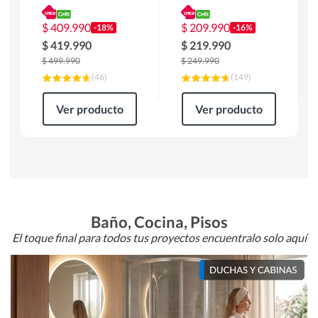
180 x 90 x 76 cm
Atlanta 91x101x94
Café
cm Negro
$
409.990
$
209.990
-18%
-16%
$
419.990
$
219.990
$
499.990
$
249.990
(
46
)
(
149
)
Ver producto
Ver producto
Baño, Cocina, Pisos
El toque final para todos tus proyectos encuentralo solo aquí