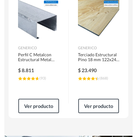
Herramientas Manuales
Sierras Circulares
GENERICO
GENERICO
Perfil C Metalcon
Terciado Estructural
Estructural Metal
Pino 18 mm 122x244
62x20x0.85 mm 6 m
cm
$
8.811
$
23.490
(
93
)
(
868
)
Ver producto
Ver producto