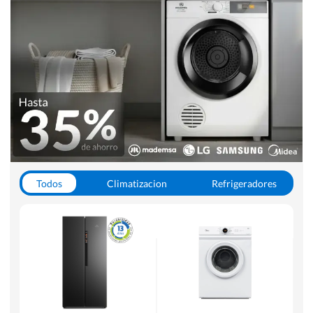
Todos
Climatizacion
Refrigeradores
Lavado y Secado
Cocinas
Aspiradoras
Hornos y Microondas
Otros