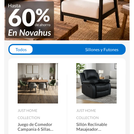
Todos
Sillones y Futones
Juegos de Comedor
Lamparas
Closets
Escritorios y Sillas PC
Racks y Muebles TV
Alfombras
JUST HOME
JUST HOME
COLLECTION
COLLECTION
Juego de Comedor
Sillón Reclinable
Campania 6 Sillas
Masajeador
Mesa Rectangular
Calentador 1 cuerpo