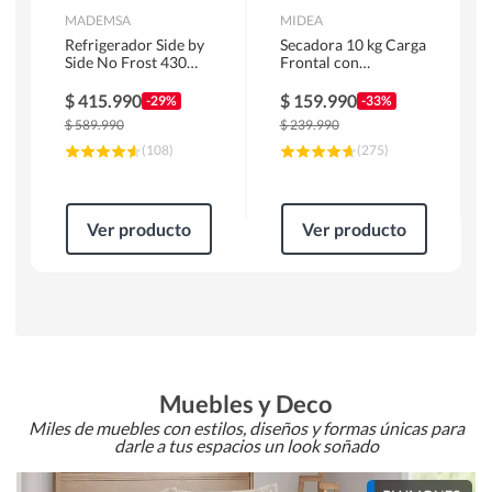
MADEMSA
MIDEA
Refrigerador Side by
Secadora 10 kg Carga
Side No Frost 430
Frontal con
Litros Negro
Evacuación Blanco
MAS430B
MD100A100/W2
$
415.990
$
159.990
-29%
-33%
$
589.990
$
239.990
(
108
)
(
275
)
Ver producto
Ver producto
Muebles y Deco
Miles de muebles con estilos, diseños y formas únicas para
darle a tus espacios un look soñado