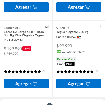
Agregar
Agregar
CARRY ALL
STANLEY
Carro De Carga 4 En 1 Titan
Yegua plegable 250 kg
350 Kg Plus Plegable Yegua
Por SODIMAC
Por CARRY ALL
$ 99.990
$ 199.990
-20%
6
cuotas sin interés
$ 249.990
Retira mañana
Envío
Plus
+
(5)
(15)
Agregar
Agregar