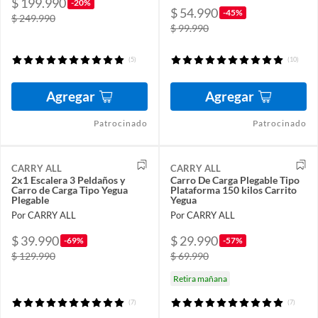
$ 199.990
-20%
$ 54.990
-45%
$ 249.990
$ 99.990
(5)
(10)
Agregar
Agregar
Patrocinado
Patrocinado
CARRY ALL
CARRY ALL
2x1 Escalera 3 Peldaños y
Carro De Carga Plegable Tipo
Carro de Carga Tipo Yegua
Plataforma 150 kilos Carrito
Plegable
Yegua
Por CARRY ALL
Por CARRY ALL
$ 39.990
$ 29.990
-69%
-57%
$ 129.990
$ 69.990
Retira mañana
(7)
(7)