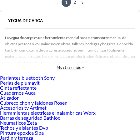
1
2
YEGUA DE CARGA
La
yegua de carga
es una herramienta esencial para el transporte manual de
objetos pesados o voluminosos en obras, talleres, bodegas y hogares. Conocida
también como carro de carga, este accesorio permite movilizar fácilmente
materiales como cajas, herramientas, sacos, electrodomésticos u objetos de gran
peso, reduciendo el esfuerzo físico y aumentando la seguridad y eficiencia en
Mostrar más
cada traslado. En Sodimac, encontrarás una amplia variedad de yeguas de carga
en distintos formatos, capacidades y materiales, adaptadas a todo tipo de
Parlantes bluetooth Sony
necesidades.
Perlas de plumavit
Cinta reflectante
Yegua de carga:
Cuadernos Auca
Atizador
Una de las principales ventajas de utilizar una
yegua de carga
es su capacidad
Cubrecolchon y faldones Rosen
para optimizar el trabajo físico. Al contar con ruedas resistentes y estructuras
Accesorios tv Artimet
firmes, permite movilizar elementos de gran peso sin dañar pisos ni generar
Herramientas electricas e inalambricas Worx
Barras de seguridad Bathloc
fatiga excesiva. Además, minimiza el riesgo de lesiones por carga indebida,
Neumaticos Zeta
especialmente en entornos donde se manipulan objetos pesados con frecuencia.
Techos y aislantes Dvp
Pintura epoxica Sipa
En nuestro catálogo podrás encontrar yeguas de carga plegables, ideales para
Jardin y terraza
quienes necesitan una solución portátil y fácil de guardar. Este tipo de modelo es