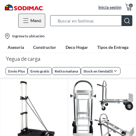
0
Inicia sesión
Menú
Search
Bar
location-
Ingresa tu ubicación
icon
Asesoría
Constructor
Deco Hogar
Tipos de Entrega
Yegua de carga
Envio Plus
Envío gratis
Retira mañana
Stock en tienda
(
0
)