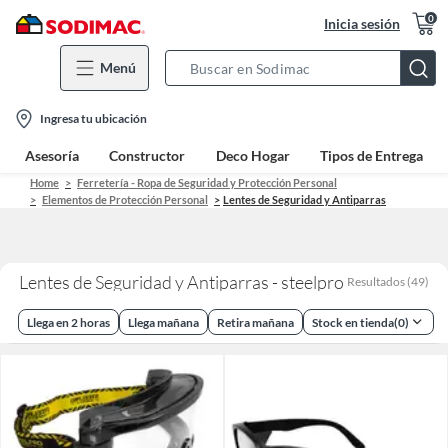
0
Inicia sesión
Menú
Search
Bar
location-
Ingresa tu ubicación
icon
Asesoría
Constructor
Deco Hogar
Tipos de Entrega
Home
Ferretería - Ropa de Seguridad y Protección Personal
Elementos de Protección Personal
Lentes de Seguridad y Antiparras
Lentes de Seguridad y Antiparras - steelpro
Resultados
(
49
)
Llega en 2 horas
Llega mañana
Retira mañana
Stock en tienda
(
0
)