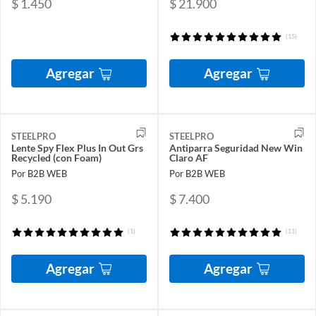
$ 1.450
$ 21.900
(15)
Agregar
Agregar
STEELPRO
STEELPRO
Lente Spy Flex Plus In Out Grs
Antiparra Seguridad New Win
Recycled (con Foam)
Claro AF
Por B2B WEB
Por B2B WEB
$ 5.190
$ 7.400
(1)
(11)
Agregar
Agregar