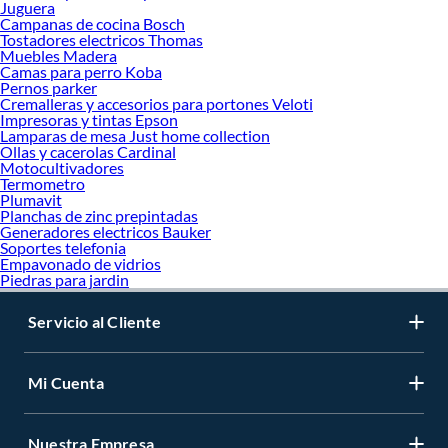
Juguera
Campanas de cocina Bosch
Tostadores electricos Thomas
Muebles Madera
Camas para perro Koba
Pernos parker
Cremalleras y accesorios para portones Veloti
Impresoras y tintas Epson
Lamparas de mesa Just home collection
Ollas y cacerolas Cardinal
Motocultivadores
Termometro
Plumavit
Planchas de zinc prepintadas
Generadores electricos Bauker
Soportes telefonia
Empavonado de vidrios
Piedras para jardin
Servicio al Cliente
Mi Cuenta
Nuestra Empresa