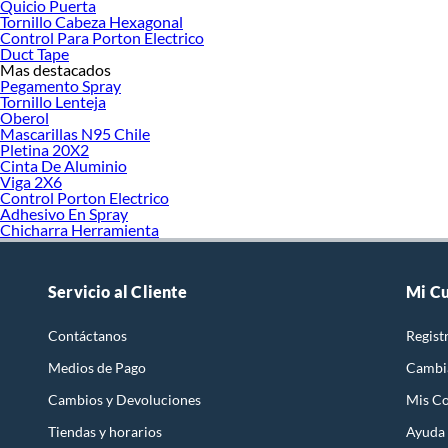
Quicio Puerta
Tornillo Cabeza Hexagonal
Control Para Porton Electrico
Duct Tape
Mas destacados
Pegamento Spray
Tornillo Lenteja
Oberol
Mascarillas N95 Chile
Pletina 20X2
Cinta De Aluminio
Viga 2X6
Control Porton Electrico
Adhesivo En Spray
Chicharra Herramienta
Servicio al Cliente
Mi C
Contáctanos
Regist
Medios de Pago
Cambi
Cambios y Devoluciones
Mis C
Tiendas y horarios
Ayuda