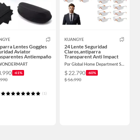
NGYE
KUANGYE
parra Lentes Goggles
24 Lente Seguridad
ridad Aviator
Claros,antiparra
nsparentes Antiempaño
Transparent Anti Impact
 WONDERMART
Por Global Home Department Store
3.990
$ 22.790
-61%
-60%
.990
$ 56.990
(1)