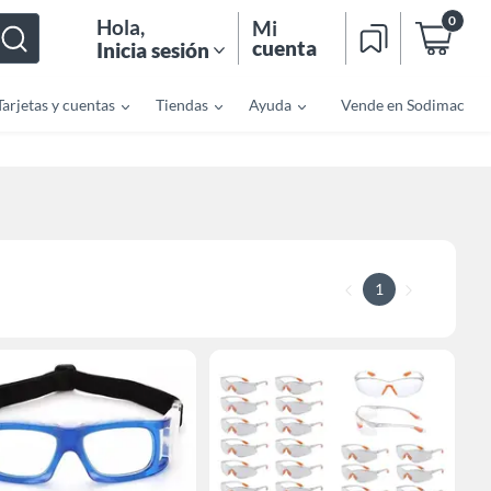
0
Hola
,
Mi
cuenta
Inicia sesión
Tarjetas y cuentas
Tiendas
Ayuda
Vende en Sodimac
1