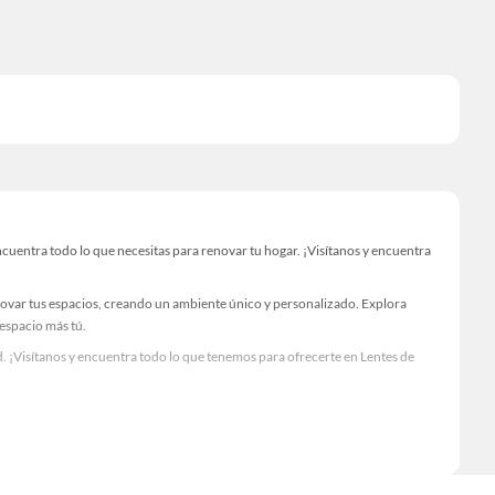
uentra todo lo que necesitas para renovar tu hogar. ¡Visítanos y encuentra
novar tus espacios, creando un ambiente único y personalizado. Explora
 espacio más tú.
. ¡Visítanos y encuentra todo lo que tenemos para ofrecerte en Lentes de
Visítanos y descubre todo lo que tenemos para ofrecerte!
cuentra todo lo necesario para tus proyectos de renovación y decoración.