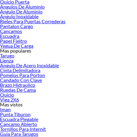
Quicio Puerta
Angulos De Aluminio
Angulo De Aluminio
Angulo Inoxidable
Rieles Para Puertas Correderas
Pantalon Cargo
Cancamos
Escuadra
Papel Fieltro
Yegua De Carga
Mas populares
Tarugo
Lienza
Angulo De Acero Inoxidable
Cinta Delimitadora
Pomelos Para Porton
Candado Con Clave
Brazo Hidraulico
Ruedas De Cama
Quicio
Viga 2X6
Mas vistos
Iman
Punta Tiburon
Escuadra Plegable
Cancamo Abierto
Tornillos Para Internit
Guia Para Tarugos