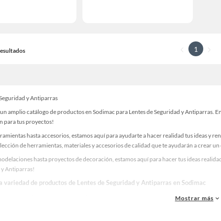
1
 Resultados
 Seguridad y Antiparras
un amplio catálogo de productos en Sodimac para Lentes de Seguridad y Antiparras. Enc
n para tus proyectos!
ramientas hasta accesorios, estamos aquí para ayudarte a hacer realidad tus ideas y re
lección de herramientas, materiales y accesorios de calidad que te ayudarán a crear un
odelaciones hasta proyectos de decoración, estamos aquí para hacer tus ideas realidad
 y Antiparras!
la variedad de productos de Lentes de Seguridad y Antiparras en Sodimac
as, materiales y accesorios de calidad para tus proyectos y renovación de espacios. ¡
Mostrar más
 una amplia variedad de productos de Lentes de Seguridad y Antiparras en Sodimac. En
 y haz tus ideas realidad!