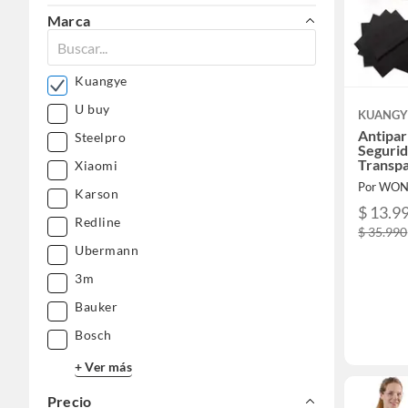
Marca
Kuangye
U buy
KUANGY
Antipar
Steelpro
Segurid
Transp
Xiaomi
Por WO
Karson
$ 13.9
Redline
$ 35.990
Ubermann
3m
Bauker
Bosch
+ Ver más
Precio