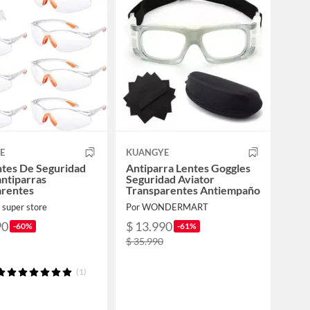
E
KUANGYE
tes De Seguridad
Antiparra Lentes Goggles
antiparras
Seguridad Aviator
arentes
Transparentes Antiempaño
 super store
Por WONDERMART
90
$ 13.990
-60%
-61%
$ 35.990
(1)