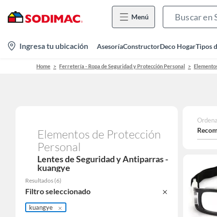
Menú
location-
Ingresa tu ubicación
Asesoría
Constructor
Deco Hogar
Tipos 
icon
Home
Ferretería - Ropa de Seguridad y Protección Personal
Elementos
Ordena
Recom
Elementos de Protección
Personal
Lentes de Seguridad y Antiparras -
kuangye
Resultados
(
6
)
Filtro seleccionado
kuangye