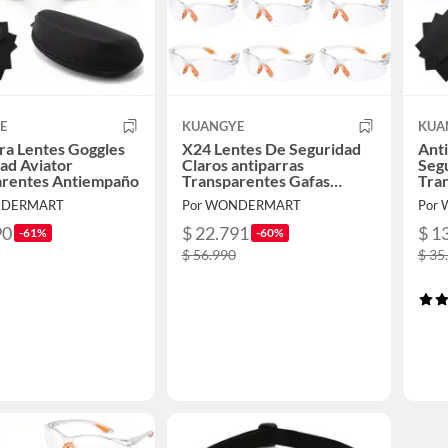
E
KUANGYE
KUA
ra Lentes Goggles
X24 Lentes De Seguridad
Anti
ad Aviator
Claros antiparras
Segu
arentes Antiempaño
Transparentes Gafas
Tra
Protectoras
NDERMART
Por WONDERMART
Por
90
$ 22.791
$ 1
-61%
-60%
$ 56.990
$ 35