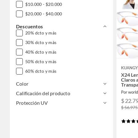
$10.000 - $20.000
$20.000 - $40.000
Descuentos
20% dcto y más
30% dcto y más
40% dcto y más
50% dcto y más
KUANGY
60% dcto y más
X24 Len
Claros 
Color
Transp
Por world
Calificación del producto
$ 22.7
Protección UV
$ 56.975