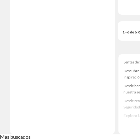
1 - 6 de 6
Lentes de
Descubre 
inspiració
Desde her
nuestra se
Desde rem
Seguridad
Explora 
Herramient
Encuentra
Mas buscados
¡Visítanos