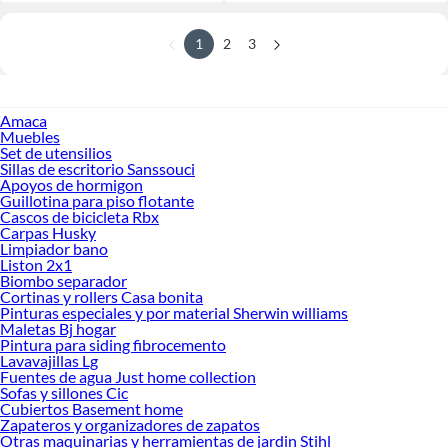
1
2
3
Amaca
Muebles
Set de utensilios
Sillas de escritorio Sanssouci
Apoyos de hormigon
Guillotina para piso flotante
Cascos de bicicleta Rbx
Carpas Husky
Limpiador bano
Liston 2x1
Biombo separador
Cortinas y rollers Casa bonita
Pinturas especiales y por material Sherwin williams
Maletas Bj hogar
Pintura para siding fibrocemento
Lavavajillas Lg
Fuentes de agua Just home collection
Sofas y sillones Cic
Cubiertos Basement home
Zapateros y organizadores de zapatos
Otras maquinarias y herramientas de jardin Stihl