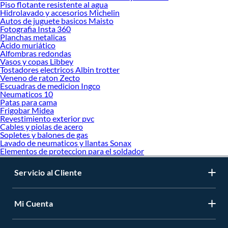
Piso flotante resistente al agua
Hidrolavado y accesorios Michelin
Autos de juguete basicos Maisto
Fotografia Insta 360
Planchas metalicas
Ácido muriático
Alfombras redondas
Vasos y copas Libbey
Tostadores electricos Albin trotter
Veneno de raton Zecto
Escuadras de medicion Ingco
Neumaticos 10
Patas para cama
Frigobar Midea
Revestimiento exterior pvc
Cables y piolas de acero
Sopletes y balones de gas
Lavado de neumaticos y llantas Sonax
Elementos de proteccion para el soldador
Servicio al Cliente
Mi Cuenta