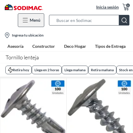
0
Inicia sesión
Menú
Search
Bar
location-
Ingresa tu ubicación
icon
Asesoría
Constructor
Deco Hogar
Tipos de Entrega
Tornillo lenteja
Retira hoy
Llega en 2 horas
Llega mañana
Retira mañana
Stock en