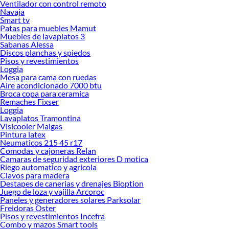
Ventilador con control remoto
Navaja
Herramientas, materiales y accesorios de calidad para tus proyectos y
Smart tv
renovación de espacios. ¡Visítanos y descubre todo lo que tenemos para
Patas para muebles Mamut
ofrecerte!
Muebles de lavaplatos 3
Sabanas Alessa
Encuentra una amplia variedad de productos de Vasos y copas en Sodimac.
Discos planchas y spiedos
Encuentra todo lo necesario para tus proyectos de renovación y decoración.
Pisos y revestimientos
¡Visítanos y haz tus ideas realidad!
Loggia
Mesa para cama con ruedas
Aire acondicionado 7000 btu
Broca copa para ceramica
Remaches Fixser
Loggia
Lavaplatos Tramontina
Visicooler Maigas
Pintura latex
Neumaticos 215 45 r17
Comodas y cajoneras Relan
Camaras de seguridad exteriores D motica
Riego automatico y agricola
Clavos para madera
Destapes de canerias y drenajes Bioption
Juego de loza y vajilla Arcoroc
Paneles y generadores solares Parksolar
Freidoras Oster
Pisos y revestimientos Incefra
Combo y mazos Smart tools