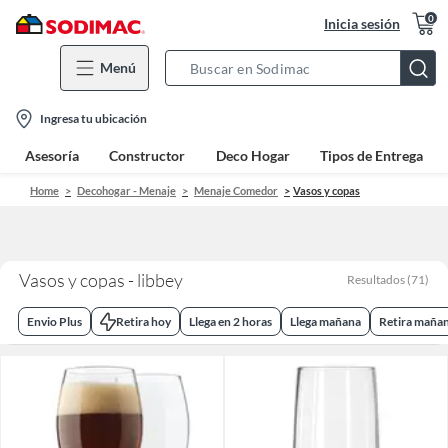
0
Inicia sesión
Menú
Search
Bar
location-
Ingresa tu ubicación
icon
Asesoría
Constructor
Deco Hogar
Tipos de Entrega
Home
Decohogar - Menaje
Menaje Comedor
Vasos y copas
Vasos y copas - libbey
Resultados
(
71
)
Envio Plus
Retira hoy
Llega en 2 horas
Llega mañana
Retira maña