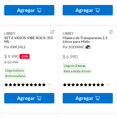
Agregar
Agregar
LIBBEY
LIBBEY
SET 6 VASOS VIBE ROCK 355
Hielera de Transparente 2.3
ML -
Litros para Hielo
Por KWCHILE
Por SODIMAC
$ 9.990
$ 6.990
-23%
$ 12.990
Llega en
2 horas
Llega mañana
Retira desde 90 min
Retira mañana
(42)
(21)
Agregar
Agregar