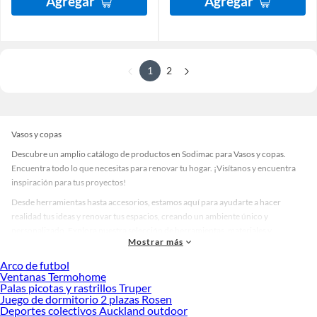
Agregar
Agregar
1
2
Vasos y copas
Descubre un amplio catálogo de productos en Sodimac para Vasos y copas.
Encuentra todo lo que necesitas para renovar tu hogar. ¡Visítanos y encuentra
inspiración para tus proyectos!
Desde herramientas hasta accesorios, estamos aquí para ayudarte a hacer
realidad tus ideas y renovar tus espacios, creando un ambiente único y
personalizado. Explora nuestra selección de herramientas, materiales y
Mostrar más
accesorios de calidad que te ayudarán a crear un espacio más tú.
Arco de futbol
Desde remodelaciones hasta proyectos de decoración, estamos aquí para hacer
Ventanas Termohome
tus ideas realidad. ¡Visítanos y encuentra todo lo que tenemos para ofrecerte en
Palas picotas y rastrillos Truper
Vasos y copas!
Juego de dormitorio 2 plazas Rosen
Deportes colectivos Auckland outdoor
Explora la variedad de productos de Vasos y copas en Sodimac