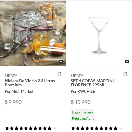
LIBBEY
LIBBEY
Hielera De Vidrio 2.3 Litros
SET 4 COPAS MARTINI
Premium
FLORENCE 295ML
Por M&T Market
Por KWCHILE
$ 9.990
$ 15.490
Llega mañana
Retira mañana
(2)
(3)