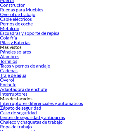
Puerta
¡Visítanos y haz tus ideas realidad!
Constructor
Ruedas para Muebles
Overol de trabajo
Cable eléctricos
Pernos de coche
Metalcon
Escuadras y soporte de repisa
Cola fría
Pilas y Baterías
Mas vistos
Páneles solares
Alambres
Tornillos
Tacos y pernos de anclaje
Cadenas
Traje de agua
Overol
Enchufe
Adaptadora de enchufe
Interruptores
Mas destacados
Interruptores diferenciales y automáticos
Zápato de seguridad
Caso de seguridad
Lentes de seguridad y antiparras
Chaleco y chaquetas de trabajo
Ropa de trabajo