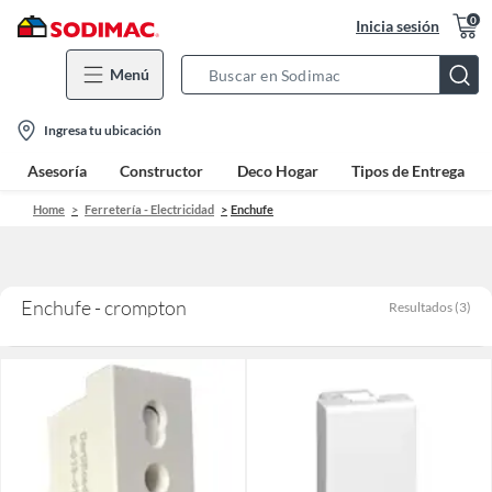
0
Inicia sesión
Menú
Search
Bar
location-
Ingresa tu ubicación
icon
Asesoría
Constructor
Deco Hogar
Tipos de Entrega
Home
Ferretería - Electricidad
Enchufe
Enchufe - crompton
Resultados
(
3
)